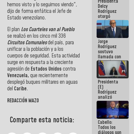
Presidenta
abordar
hemos visto y lo seguimos viendo",
Delcy
planes de
dijo de forma enfática el Jefe de
Rodríguez
acción
otorgó
Estado venezolano.
medalla
"Héroe de
El plan
Los Cuarteles van al Pueblo
Venezuela"
se realizó en los cinco mil 336
a servidores
Jorge
públicos
Circuitos Comunales
del país, para
Rodríguez
unificar a la población y a los
sostuvo
cuerpos de seguridad. Esta actividad
llamada con
Dinorah
surge en respuesta a la creciente
Figuera y
agresión de
Estados Unidos
contra
acuerdan
Venezuela,
que recientemente
primer
Presidenta
desplegó buques militares en aguas
encuentro
(E)
presencial
del
Caribe
.
Rodríguez
para el
analizó
diálogo
REDACCIÓN MAZO
junto a
gobernadores
planes de
recuperación
Comparte esta noticia:
Cabello:
del Sistema
Todos los
Eléctrico
diálogos son
Nacional