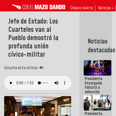
Chávez invicto
Noticias ↓
Jefe de Estado: Los
Cuarteles van al
Pueblo demostró la
Noticias
profunda unión
destacadas
cívico-militar
Escucha esta noticia: 🔊
Presidenta
Encargada
felicitó a
selección
femenina de
baloncesto
por su
clasificación
Presidenta
a la