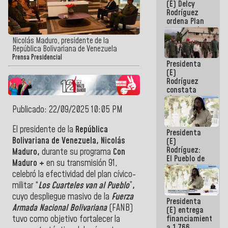
(E) Delcy
AmeriCup
Rodríguez
2027
ordena Plan
maestro de
desarrollo
Nicolás Maduro, presidente de la
logístico y
República Bolivariana de Venezuela
turístico
Prensa Presidencial
Presidenta
para La
(E)
Guaira
Rodríguez
constata
obras de
rehabilitación
Publicado: 22/09/2025 10:05 PM
de Escuela
Militar de
El presidente de la
República
Presidenta
Mamo en La
Bolivariana de Venezuela, Nicolás
(E)
Guaira
Rodríguez:
Maduro,
durante su programa
Con
El Pueblo de
Maduro +
en su transmisión 91,
La Guaira
celebró la efectividad del plan cívico-
siempre
estará
militar “
Los Cuarteles van al Pueblo
”
,
acompañada
cuyo despliegue masivo de la
Fuerza
Presidenta
por el
Armada Nacional Bolivariana
(FANB)
(E) entrega
Gobierno
financiamientos
tuvo como objetivo fortalecer la
Nacional
a 1.766