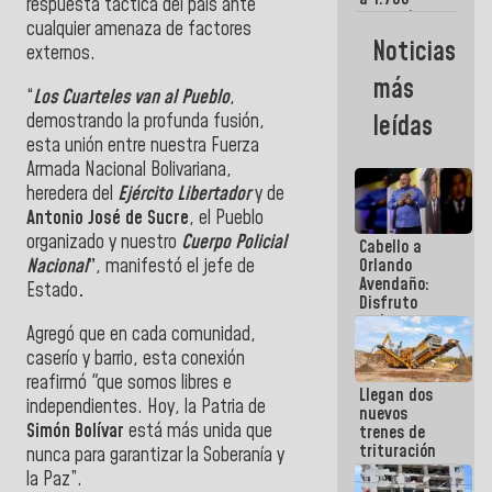
respuesta táctica del país ante
comerciantes
cualquier amenaza de factores
y
Noticias
externos.
emprendedores
afectados
más
por
“
Los Cuarteles van al Pueblo
,
terremotos
demostrando la profunda fusión,
leídas
esta unión entre nuestra Fuerza
Armada Nacional Bolivariana,
heredera del
Ejército Libertador
y de
Antonio José de Sucre
, el Pueblo
organizado y nuestro
Cuerpo Policial
Cabello a
Nacional
”
, manifestó el jefe de
Orlando
Avendaño:
Estado
.
Disfruto
cada vez
Agregó que en cada comunidad,
que escribes
caserío y barrio, esta conexión
porque lo
que haces
reafirmó "que somos libres e
Llegan dos
es
independientes. Hoy, la Patria de
nuevos
embarrarla
Simón Bolívar
está más unida que
trenes de
trituración
nunca para garantizar la Soberanía y
para
la Paz”.
optimizar