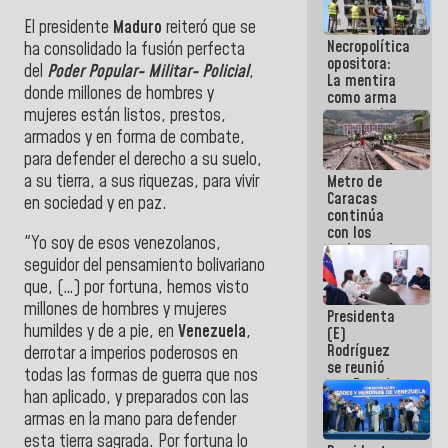
manejo de
El presidente
Maduro
reiteró que se
escombros
Necropolítica
en La Guaira
ha consolidado la fusión perfecta
opositora:
del
Poder Popular- Militar- Policial
,
La mentira
donde millones de hombres y
como arma
contra el
mujeres están listos, prestos,
Pueblo
armados y en forma de combate,
para defender el derecho a su suelo,
a su tierra, a sus riquezas, para vivir
Metro de
Caracas
en sociedad y en paz.
continúa
con los
"Yo soy de esos venezolanos,
trabajos de
seguidor del pensamiento bolivariano
mantenimiento
e inspección
que, (…) por fortuna, hemos visto
en la Línea 2
millones de hombres y mujeres
Presidenta
humildes y de a pie, en
Venezuela
,
(E)
Rodríguez
derrotar a imperios poderosos en
se reunió
todas las formas de guerra que nos
con Estado
han aplicado, y preparados con las
Mayor
armas en la mano para defender
Eléctrico
para
esta tierra sagrada. Por fortuna lo