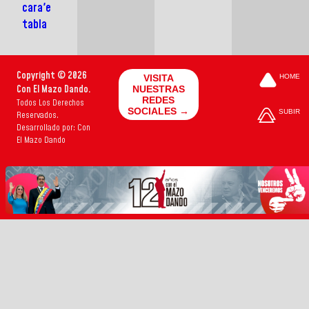
cara'e
tabla
Copyright © 2026
VISITA
HOME
Con El Mazo Dando.
NUESTRAS
REDES
Todos Los Derechos
SOCIALES →
SUBIR
Reservados.
Desarrollado por: Con
El Mazo Dando