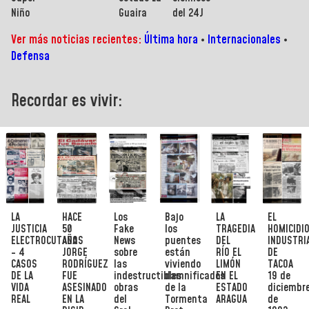
Niño
Guaira
del 24J
Ver más noticias recientes:
Última hora
•
Internacionales
•
Defensa
Recordar es vivir:
LA
HACE
Los
Bajo
LA
EL
JUSTICIA
50
Fake
los
TRAGEDIA
HOMICIDI
ELECTROCUTADA
AÑOS
News
puentes
DEL
INDUSTRI
- 4
JORGE
sobre
están
RÍO EL
DE
CASOS
RODRÍGUEZ
las
viviendo
LIMÓN
TACOA
DE LA
FUE
indestructibles
damnificados
EN EL
19 de
VIDA
ASESINADO
obras
de la
ESTADO
diciembr
REAL
EN LA
del
Tormenta
ARAGUA
de