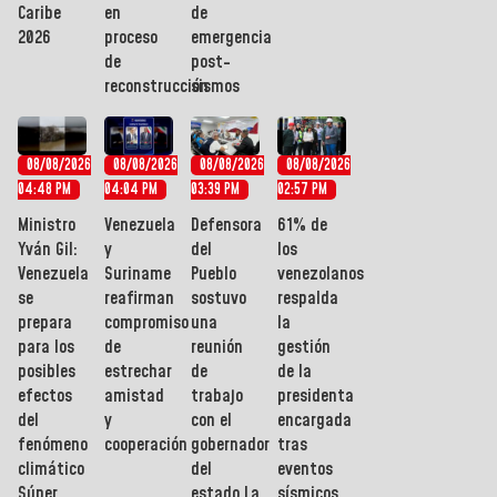
Caribe
en
de
2026
proceso
emergencia
de
post-
reconstrucción
sismos
08/08/2026
08/08/2026
08/08/2026
08/08/2026
04:48 PM
04:04 PM
03:39 PM
02:57 PM
Ministro
Venezuela
Defensora
61% de
Yván Gil:
y
del
los
Venezuela
Suriname
Pueblo
venezolanos
se
reafirman
sostuvo
respalda
prepara
compromiso
una
la
para los
de
reunión
gestión
posibles
estrechar
de
de la
efectos
amistad
trabajo
presidenta
del
y
con el
encargada
fenómeno
cooperación
gobernador
tras
climático
del
eventos
Súper
estado La
sísmicos