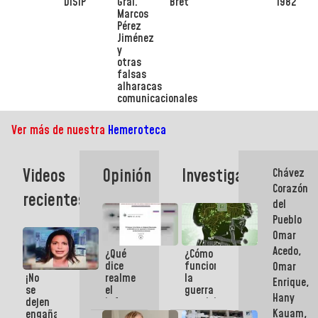
DISIP
Gral.
Bret
1982
Marcos
Pérez
Jiménez
y
otras
falsas
alharacas
comunicacionales
Ver más de nuestra
Hemeroteca
Videos
Opinión
Investigación
Chávez
Corazón
recientes:
del
Pueblo
Omar
Acedo,
¿Qué
¿Cómo
dice
funciona
Omar
¡No
realmente
la
Enrique,
se
el
guerra
Hany
dejen
informe
cognitiva
Kauam,
engañar!
de la
a