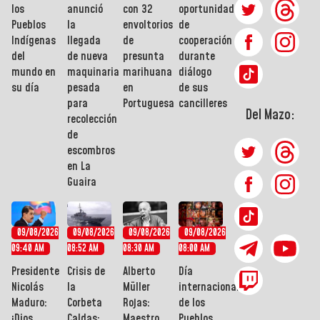
los
anunció
con 32
oportunidades
Pueblos
la
envoltorios
de
Indígenas
llegada
de
cooperación
del
de nueva
presunta
durante
mundo en
maquinaria
marihuana
diálogo
su día
pesada
en
de sus
para
Portuguesa
cancilleres
Del Mazo:
recolección
de
escombros
en La
Guaira
09/08/2026
09/08/2026
09/08/2026
09/08/2026
09:40 AM
08:52 AM
08:30 AM
08:00 AM
Presidente
Crisis de
Alberto
Día
Nicolás
la
Müller
internacional
Maduro:
Corbeta
Rojas:
de los
¡Dios
Caldas:
Maestro
Pueblos