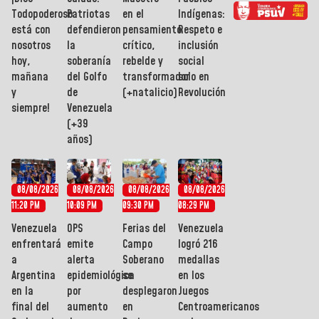
Todopoderoso
Patriotas
en el
Indígenas:
está con
defendieron
pensamiento
Respeto e
nosotros
la
crítico,
inclusión
hoy,
soberanía
rebelde y
social
mañana
del Golfo
transformador
solo en
y
de
(+natalicio)
Revolución
siempre!
Venezuela
(+39
años)
08/08/2026
08/08/2026
08/08/2026
08/08/2026
11:20 PM
10:09 PM
09:30 PM
08:29 PM
Venezuela
OPS
Ferias del
Venezuela
enfrentará
emite
Campo
logró 216
a
alerta
Soberano
medallas
Argentina
epidemiológica
se
en los
en la
por
desplegaron
Juegos
final del
aumento
en
Centroamericanos