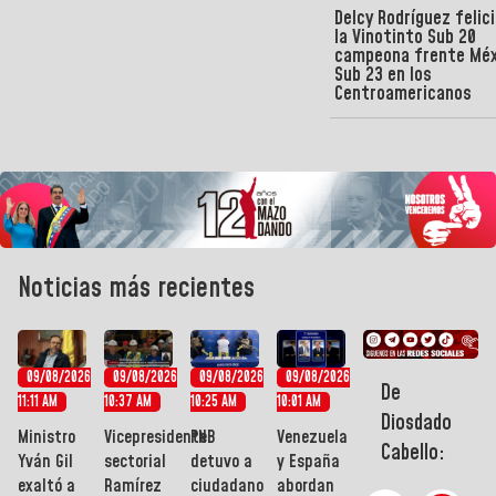
Delcy Rodríguez felici
la Vinotinto Sub 20
campeona frente Méx
Sub 23 en los
Centroamericanos
Noticias más recientes
09/08/2026
09/08/2026
09/08/2026
09/08/2026
De
11:11 AM
10:37 AM
10:25 AM
10:01 AM
Diosdado
Ministro
Vicepresidente
PNB
Venezuela
Cabello:
Yván Gil
sectorial
detuvo a
y España
exaltó a
Ramírez
ciudadano
abordan