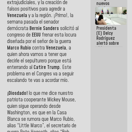
extrajudiciales, y la creación de
nuevos
titulares en
falsos positivos para agredir a
el
Venezuela
y a la región. ¡Primo!, la
Viceministerio
semana pasada el senador
de Energía
Presidenta
demócrata
Bernie Sanders
solicitó al
Eléctrica y
(E) Delcy
CORPOELEC
congreso de
EEUU
frenar esta locura
Rodríguez
diseñada por el señor de la guerra
alertó sobre
Marco Rubio
contra
Venezuela
, a
el impacto
de la
quien ahora vamos a tener que
emergencia
decirle el sepulturero porque está
climática en
enterrando al
Catire Trump
. Este
los oceános
problema en el Congres va a seguir
escalando te vas a acordar mío.
¡Diosdado!
lo que me dice nuestro
patriota cooperante Mickey Mouse,
quien sigue operando desde
Washington, es que en la Casa
Blanca se rumora que Marco Rubio,
alias “Little Marco”, el secretario de