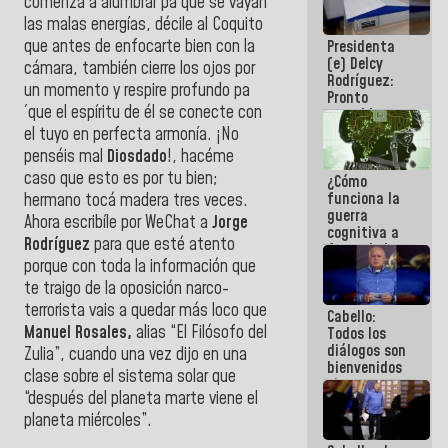
comenzá a alumbrar pa´que se vayan
al plan de
las malas energías, décile al Coquito
ahorro
que antes de enfocarte bien con la
Presidenta
energético
(e) Delcy
cámara, también cierre los ojos por
Rodríguez:
un momento y respire profundo pa
Pronto
´que el espíritu de él se conecte con
restableceremos
las
el tuyo en perfecta armonía. ¡No
operaciones
penséis mal
Diosdado
!, hacéme
en el
caso que esto es por tu bien;
¿Cómo
Aeropuerto
funciona la
Internacional
hermano tocá madera tres veces.
guerra
de
Ahora escribíle por WeChat a
Jorge
cognitiva a
Maiquetía
Rodríguez
para que esté atento
favor de la
porque con toda la información que
narrativa
hegemónica?
te traigo de la oposición narco-
(1)
terrorista vais a quedar más loco que
Cabello:
Manuel Rosales,
alias “El Filósofo del
Todos los
diálogos son
Zulia”, cuando una vez dijo en una
bienvenidos
clase sobre el sistema solar que
siempre que
“después del planeta marte viene el
estén en el
marco de la
planeta miércoles”.
Constitución