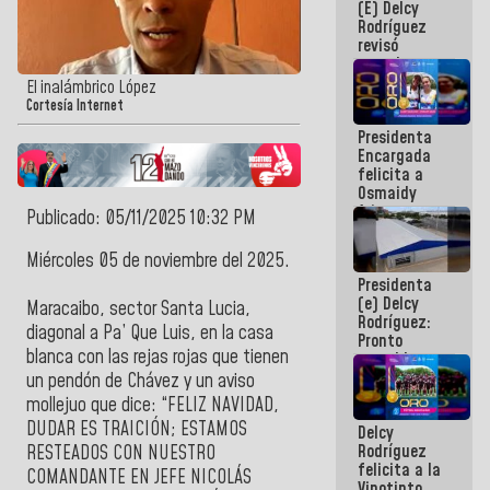
(E) Delcy
y del Caribe
Rodríguez
2026
revisó
agenda
económica y
El inalámbrico López
ejecución de
Cortesía Internet
fondos de
Presidenta
emergencia
Encargada
post-sismos
felicita a
Osmaidy
Arias y
Publicado: 05/11/2025 10:32 PM
Giraly
Marcano por
Miércoles 05 de noviembre del 2025.
hacer
Presidenta
historia en
(e) Delcy
los
Maracaibo, sector Santa Lucia,
Rodríguez:
Centroamericanos
diagonal a Pa’ Que Luis, en la casa
Pronto
blanca con las rejas rojas que tienen
restableceremos
las
un pendón de Chávez y un aviso
operaciones
mollejuo que dice: “FELIZ NAVIDAD,
en el
DUDAR ES TRAICIÓN; ESTAMOS
Delcy
Aeropuerto
Rodríguez
Internacional
RESTEADOS CON NUESTRO
felicita a la
de
COMANDANTE EN JEFE NICOLÁS
Vinotinto