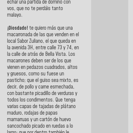
echar una partida de dominó con
vos, que no te perdáis tanto
malayo.
¡Diosdado!
te quiero más que una
macarronada de las que venden en el
local Sabor Zuliano, el que queda en
la avenida 3H, entre calle 73 y 74, en
la calle de atrás de Bella Vista. Los
macarrones deben ser de los que
vienen en pedazos cuadrados, altos
y gruesos, como su fuese un
pasticho; que el guiso sea mixto, es
decir, de pollo y carne esmechada,
con bastante picadillo de verduras y
todos los condimentos. Que tenga
varias capas de tajadas de plátano
maduro, rodajas de papas
mamarruas y un cartón de huevo
sancochado picado en ruedas a lo
largo; que por dentro también le