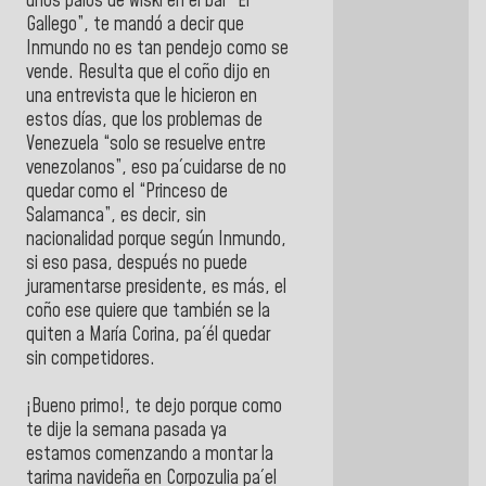
unos palos de wiski en el bar “El
Gallego”, te mandó a decir que
Inmundo no es tan pendejo como se
vende. Resulta que el coño dijo en
una entrevista que le hicieron en
estos días, que los problemas de
Venezuela “solo se resuelve entre
venezolanos”, eso pa´cuidarse de no
quedar como el “Princeso de
Salamanca”, es decir, sin
nacionalidad porque según Inmundo,
si eso pasa, después no puede
juramentarse presidente, es más, el
coño ese quiere que también se la
quiten a María Corina, pa´él quedar
sin competidores.
¡Bueno primo!, te dejo porque como
te dije la semana pasada ya
estamos comenzando a montar la
tarima navideña en Corpozulia pa´el