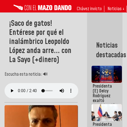
Chávez invicto
Noticias ↓
¡Saco de gatos!
Entérese por qué el
inalámbrico Leopoldo
Noticias
López anda arre... con
destacadas
La Sayo (+dinero)
Escucha esta noticia: 🔊
Presidenta
(E) Delcy
Rodríguez
exaltó
participación
de
Venezuela
en Juegos
Presidenta
Centroamericanos