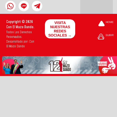
Copyright © 2026
VISITA
HOME
Con El Mazo Dando.
NUESTRAS
REDES
Todos Los Derechos
SOCIALES →
SUBIR
Reservados.
Desarrollado por: Con
El Mazo Dando