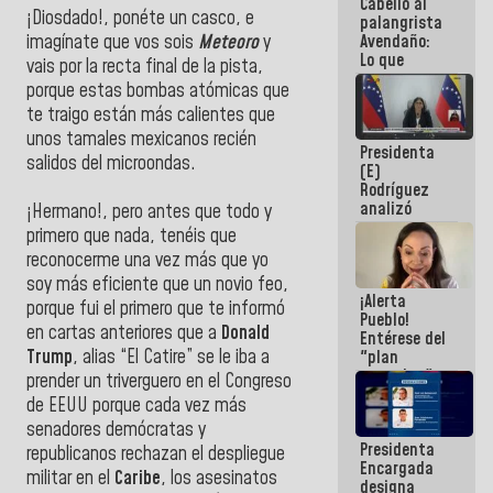
Cabello al
de la
¡Diosdado!, ponéte un casco, e
palangrista
República
Avendaño:
imagínate que vos sois
Meteoro
y
Lo que
vais por la recta final de la pista,
vayas a
porque estas bombas atómicas que
escribir
te traigo están más calientes que
hazlo hoy
por que no
unos tamales mexicanos recién
Presidenta
sabemos si
salidos del microondas.
(E)
la semana
Rodríguez
que viene
analizó
hay
¡Hermano!, pero antes que todo y
junto a
programa
primero que nada, tenéis que
gobernadores
reconocerme una vez más que yo
planes de
recuperación
soy más eficiente que un novio feo,
¡Alerta
del Sistema
porque fui el primero que te informó
Pueblo!
Eléctrico
en cartas anteriores que a
Donald
Entérese del
Nacional
Trump
, alias “El Catire” se le iba a
"plan
enjambre"
prender un triverguero en el Congreso
de La Sayo
de EEUU porque cada vez más
para
senadores demócratas y
sabotear el
Presidenta
diálogo y
republicanos rechazan el despliegue
Encargada
promover el
militar en el
Caribe
, los asesinatos
designa
caos