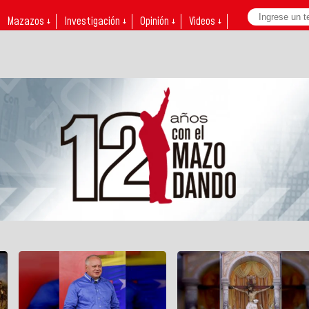
Mazazos ↓
Investigación ↓
Opinión ↓
Videos ↓