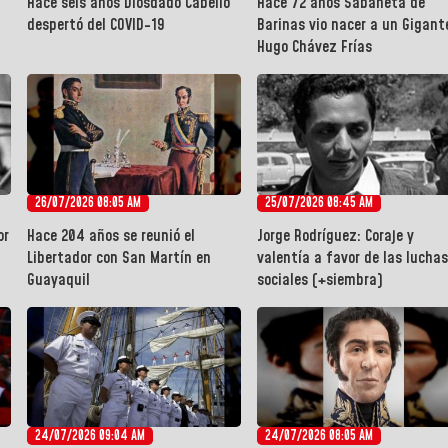
Hace seis años Diosdado Cabello
Hace 72 años Sabaneta de
despertó del COVID-19
Barinas vio nacer a un Gigant
Hugo Chávez Frías
26/07/2026 08:05 AM
25/07/2026 08:45 AM
or
Hace 204 años se reunió el
Jorge Rodríguez: Coraje y
Libertador con San Martín en
valentía a favor de las luchas
Guayaquil
sociales (+siembra)
24/07/2026 09:04 AM
24/07/2026 08:05 AM