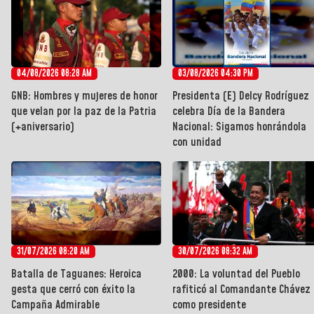
04/08/2026 08:28 AM
03/08/2026 04:30 PM
GNB: Hombres y mujeres de honor
Presidenta (E) Delcy Rodríguez
que velan por la paz de la Patria
celebra Día de la Bandera
(+aniversario)
Nacional: Sigamos honrándola
con unidad
31/07/2026 08:20 AM
30/07/2026 08:32 AM
Batalla de Taguanes: Heroica
2000: La voluntad del Pueblo
gesta que cerró con éxito la
rafiticó al Comandante Chávez
Campaña Admirable
como presidente