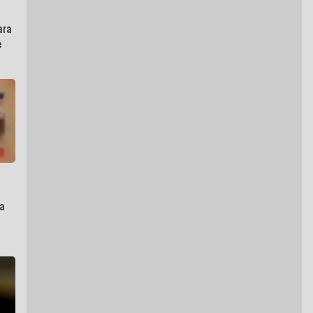
ara
e
va