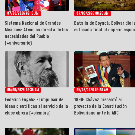
07/08/2026 09:16 AM
07/08/2026 08:05 AM
Sistema Nacional de Grandes
Batalla de Boyacá: Bolívar dio l
Misiones: Atención directa de las
estocada final al imperio españ
necesidades del Pueblo
(+aniversario)
05/08/2026 09:35 AM
05/08/2026 09:06 AM
Federico Engels: El impulsor de
1999: Chávez presentó el
ideas científicas al servicio de la
proyecto de la Constitución
clase obrera (+siembra)
Bolivariana ante la ANC