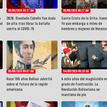
06/08/2026 08:37 AM
06/08/2026 08:27 AM
a
2020: Diosdado Cabello fue dado
Santo Cristo de la Grita: Icon
ol
de alta tras librar la batalla
fe que embarga a miles de
contra el COVID-19
hombres y mujeres de Venezu
05/08/2026 08:07 AM
04/08/2026 09:28 AM
Hace 196 años Bolívar advirtió
A ocho años del maginicidio e
sobre el futuro de la región
grado de frustración: La
americana
Revolución Bolivariana se
mantiene de pie