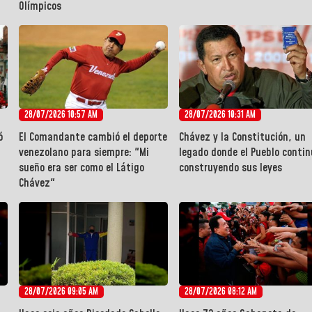
Olímpicos
28/07/2026 10:57 AM
28/07/2026 10:31 AM
ó
El Comandante cambió el deporte
Chávez y la Constitución, un
venezolano para siempre: "Mi
legado donde el Pueblo conti
sueño era ser como el Látigo
construyendo sus leyes
Chávez"
28/07/2026 09:05 AM
28/07/2026 08:12 AM