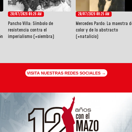
20/07/2026 09:26 AM
20/07/2026 08:25 AM
Pancho Villa: Símbolo de
Mercedes Pardo: La maestra d
resistencia contra el
color y de lo abstracto
ón
imperialismo (+siembra)
(+natalicio)
VISITA NUESTRAS REDES SOCIALES →