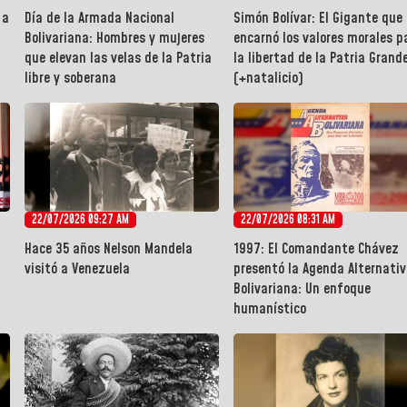
 a
Día de la Armada Nacional
Simón Bolívar: El Gigante que
Bolivariana: Hombres y mujeres
encarnó los valores morales p
que elevan las velas de la Patria
la libertad de la Patria Grand
libre y soberana
(+natalicio)
22/07/2026 09:27 AM
22/07/2026 08:31 AM
Hace 35 años Nelson Mandela
1997: El Comandante Chávez
visitó a Venezuela
presentó la Agenda Alternati
Bolivariana: Un enfoque
humanístico