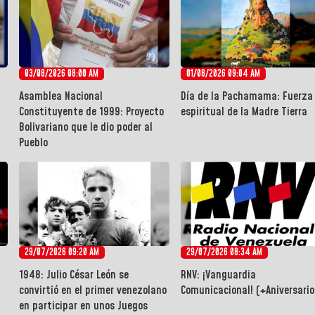
03/08/2026 08:00 AM
01/08/2026 09:04 AM
Asamblea Nacional
Día de la Pachamama: Fuerza
Constituyente de 1999: Proyecto
espiritual de la Madre Tierra
Bolivariano que le dio poder al
Pueblo
29/07/2026 09:20 AM
29/07/2026 08:34 AM
1948: Julio César León se
RNV: ¡Vanguardia
convirtió en el primer venezolano
Comunicacional! (+Aniversario
en participar en unos Juegos