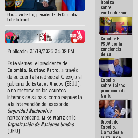
ironiza
la semana
sobre
que viene
contradicciones
hay
Gustavo Petro, presidente de Colombia
y mentiras
programa
Foto: Internet
de María
Machado:
¡Créanle!
Cabello: El
PSUV por la
conciencia
Publicado: 03/10/2025 04:39 PM
de su
militancia
Este viernes, el presidente de
es la
organización
Colombia, Gustavo Petro
, a través
política más
de su cuenta la red social X, exigió al
Cabello
sólida de
gobierno de
Estados Unidos
(EEUU),
sobre falsas
Venezuela
a no meterse en los asuntos
promesas de
María
internos de su país, como respuesta
Machado:
a la intervención del asesor de
¿Quién le
Seguridad Nacional
de
puede creer?
¿Y la gente
norteamericano,
Mike Waltz
en la
Diosdado
que ella iba
Organización de Naciones Unidas
Cabello:
a salvar en
(ONU)
Llamados a
La Guaira?
la calle de