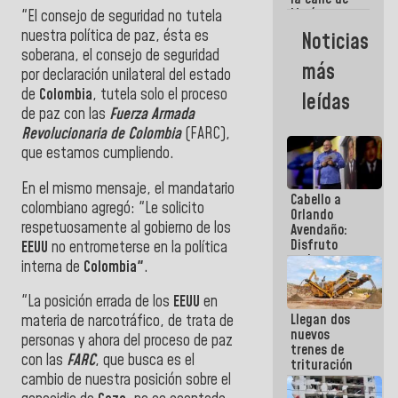
María
"El consejo de seguridad no tutela
Machado se
nuestra política de paz, ésta es
Noticias
estrellaron
soberana, el
consejo de seguridad
de frente
más
por declaración unilateral del estado
contra el
Pueblo
de
Colombia
, tutela solo el proceso
leídas
de paz con las
Fuerza Armada
Revolucionaria de Colombia
(FARC),
que estamos cumpliendo.
En el mismo mensaje, el mandatario
Cabello a
colombiano agregó: "Le solicito
Orlando
respetuosamente al gobierno de los
Avendaño:
Disfruto
EEUU
no entrometerse en la política
cada vez
interna de
Colombia"
.
que escribes
porque lo
"La posición errada de los
EEUU
en
que haces
Llegan dos
es
materia de narcotráfico, de trata de
nuevos
embarrarla
personas y ahora del proceso de paz
trenes de
con las
FARC
, que busca es el
trituración
cambio de nuestra posición sobre el
para
optimizar