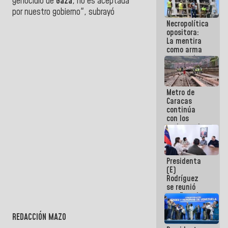
genocidio de
Gaza
, no es aceptada
manejo de
por nuestro gobierno", subrayó
escombros
Necropolítica
en La Guaira
opositora:
La mentira
como arma
contra el
Pueblo
Metro de
Caracas
continúa
con los
trabajos de
mantenimiento
e inspección
en la Línea 2
Presidenta
(E)
Rodríguez
se reunió
con Estado
Mayor
Eléctrico
REDACCIÓN MAZO
para