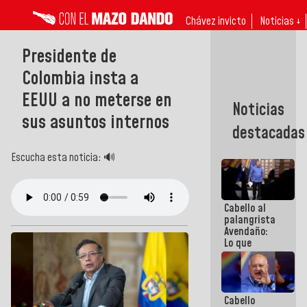
Chávez invicto
Noticias ↓
Presidente de
Colombia insta a
EEUU a no meterse en
Noticias
sus asuntos internos
destacadas
Escucha esta noticia: 🔊
Cabello al
palangrista
Avendaño:
Lo que
vayas a
escribir
hazlo hoy
por que no
Cabello
sabemos si