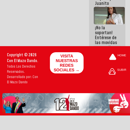
Juanito
Alimaña son
harina del
mismo
costal
¡No la
soportan!
Entérese de
las movidas
que realizan
antiguos
Copyright © 2026
VISITA
HOME
cómplices
Con El Mazo Dando.
NUESTRAS
de La Sayo
REDES
Todos Los Derechos
para
SOCIALES →
SUBIR
Reservados.
sacudírsela
Desarrollado por: Con
El Mazo Dando