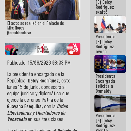
(E) Delcy
Panamericana
Rodríguez
Sub-17
exaltó
participación
de
El acto se realizó en el Palacio de
Venezuela
Miraflores
en Juegos
@presidencialve
Presidenta
Centroamericanos
(E) Delcy
y del Caribe
Rodríguez
2026
revisó
agenda
económica y
Publicado: 15/06/2026 08:03 PM
ejecución de
fondos de
La presidenta encargada de la
Presidenta
emergencia
República,
Delcy Rodríguez
, este
Encargada
post-sismos
felicita a
lunes 15 de junio,
condecoró al
Osmaidy
equipo jurídico y diplomático que
Arias y
ejerce la defensa Patria de la
Giraly
Marcano por
Guayana Esequiba,
con la
Orden
hacer
Libertadoras y Libertadores de
Presidenta
historia en
Venezuela
en sus tres clases.
(e) Delcy
los
Rodríguez:
Centroamericanos
Pronto