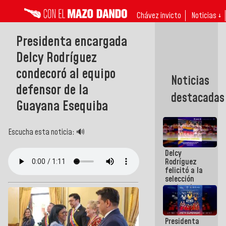
Chávez invicto
Noticias ↓
Presidenta encargada
Delcy Rodríguez
condecoró al equipo
Noticias
defensor de la
destacadas
Guayana Esequiba
Escucha esta noticia: 🔊
Delcy
Rodríguez
felicitó a la
selección
nacional
masculina
de voleibol
campeona
Presidenta
de la Copa