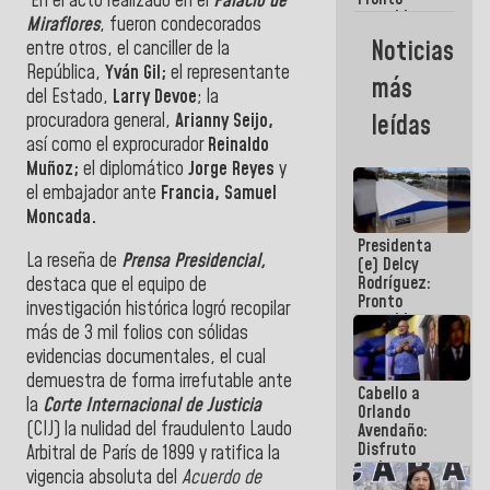
En el acto realizado en el
Palacio de
restableceremos
Miraflores
, fueron condecorados
las
Noticias
entre otros, el canciller de la
operaciones
República,
Yván Gil;
el representante
en el
más
Aeropuerto
del Estado,
Larry Devoe
; la
Internacional
procuradora general,
Arianny Seijo,
leídas
de
así como el exprocurador
Reinaldo
Maiquetía
Muñoz;
el diplomático
Jorge Reyes
y
el embajador ante
Francia, Samuel
Moncada.
Presidenta
La reseña de
Prensa Presidencial,
(e) Delcy
Rodríguez:
destaca que el equipo de
Pronto
investigación histórica logró recopilar
restableceremos
más de 3 mil folios con sólidas
las
evidencias documentales, el cual
operaciones
en el
demuestra de forma irrefutable ante
Cabello a
Aeropuerto
la
Corte Internacional de Justicia
Orlando
Internacional
(CIJ) la nulidad del fraudulento Laudo
Avendaño:
de
Disfruto
Maiquetía
Arbitral de París de 1899 y ratifica la
cada vez
vigencia absoluta del
Acuerdo de
que escribes