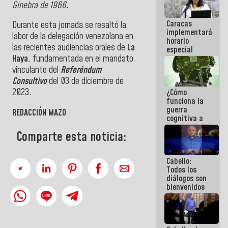
Ginebra de 1966.
porque lo
que haces
Caracas
es
Durante esta jornada se resaltó la
implementará
embarrarla
labor de la delegación venezolana en
horario
las recientes audiencias orales de
La
especial
para
Haya
, fundamentada en el mandato
adaptarse
vinculante del
Referéndum
al plan de
Consultivo
del 03 de diciembre de
ahorro
2023.
¿Cómo
energético
funciona la
guerra
REDACCIÓN MAZO
cognitiva a
favor de la
Comparte esta noticia:
narrativa
hegemónica?
(1)
Cabello:
Todos los
diálogos son
bienvenidos
siempre que
estén en el
marco de la
Constitución