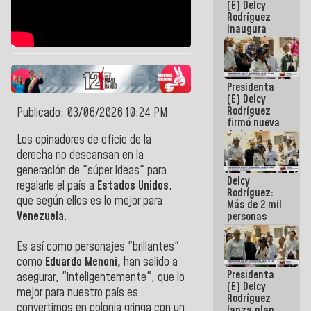
(E) Delcy
Rodríguez
inaugura
casa de los
Abuelos
Primavera
en Caracas
Presidenta
(E) Delcy
Rodríguez
Publicado: 03/06/2026 10:24 PM
firmó nueva
de Ley de
Los opinadores de oficio de la
Arrendamiento
derecha no descansan en la
aprobada
por la AN
generación de "súper ideas" para
Delcy
regalarle el país a
Estados Unidos
,
Rodríguez:
que según ellos es lo mejor para
Más de 2 mil
Venezuela
.
personas
beneficiadas
con planes
Es así como personajes "brillantes"
para
como
Eduardo Menoni,
han salido a
atención de
Presidenta
emergencia
asegurar, "inteligentemente", que lo
(E) Delcy
sísmica en
mejor para nuestro país es
Rodríguez
la última
convertirnos en colonia gringa con un
lanza plan