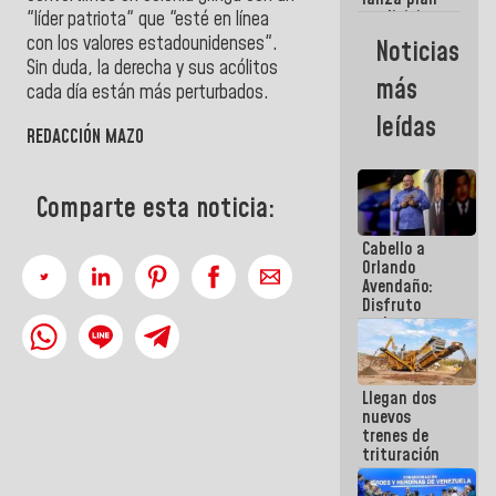
semana
crediticio
"líder patriota" que "esté en línea
con subsidio
con los valores estadounidenses".
Noticias
a Juntas de
Sin duda, la derecha y sus acólitos
Condominio
más
cada día están más perturbados.
leídas
REDACCIÓN MAZO
Comparte esta noticia:
Cabello a
Orlando
Avendaño:
Disfruto
cada vez
que escribes
porque lo
que haces
Llegan dos
es
nuevos
embarrarla
trenes de
trituración
para
optimizar