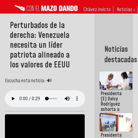
Chávez invicto
Noticias ↓
Perturbados de la
derecha: Venezuela
necesita un líder
Noticias
patriota alineado a
destacadas
los valores de EEUU
Escucha esta noticia: 🔊
Presidenta
(E) Delcy
Rodríguez
exhorta a
gobernadores
y alcaldes a
edificar
casas para
Presidenta
abuelos