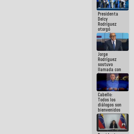
manejo de
escombros
Presidenta
en La Guaira
Delcy
Rodríguez
otorgó
medalla
"Héroe de
Venezuela"
a servidores
Jorge
públicos
Rodríguez
sostuvo
llamada con
Dinorah
Figuera y
acuerdan
primer
Cabello:
encuentro
Todos los
presencial
diálogos son
para el
bienvenidos
diálogo
siempre que
estén en el
marco de la
Constitución