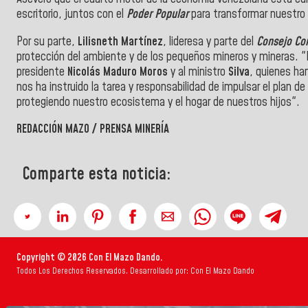
escritorio, juntos con el
Poder Popular
para transformar nuestro 
Por su parte,
Lilisneth Martínez
, lideresa y parte del
Consejo Com
protección del ambiente y de los pequeños mineros y mineras. 
presidente
Nicolás Maduro Moros
y al ministro
Silva
, quienes ha
nos ha instruido la tarea y responsabilidad de impulsar el plan 
protegiendo nuestro ecosistema y el hogar de nuestros hijos".
REDACCIÓN MAZO / PRENSA MINERÍA
Comparte esta noticia:
Copyright © 2026 Con El Mazo Dando.
Todos Los Derechos Reservados. Desarrollado por: Con El Mazo Dando