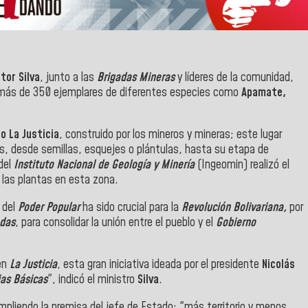
tor Silva
, junto a las
Brigadas Mineras
y líderes de la comunidad,
 más de 350 ejemplares de diferentes especies como
Apamate,
ro La Justicia
, construido por los mineros y mineras; este lugar
tas, desde semillas, esquejes o plántulas, hasta su etapa de
del
Instituto Nacional de Geología y Minería
(Ingeomin) realizó el
e las plantas en esta zona.
 del
Poder Popular
ha sido crucial para la
Revolución Bolivariana,
por
adas
, para consolidar la unión entre el pueblo y el
Gobierno
.
 en
La Justicia
, esta gran iniciativa ideada por el presidente
Nicolás
ias Básicas
", indicó el ministro
Silva
.
pliendo la premisa del jefe de Estado: "más territorio y menos