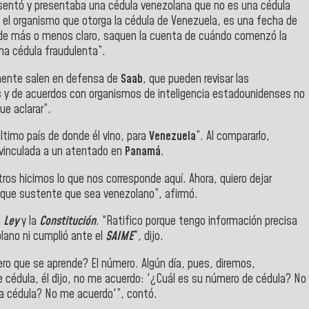
sentó y presentaba una
cédula venezolana que no es una cédula
s el organismo que otorga la cédula de Venezuela, es una fecha de
e más o menos claro, saquen la cuenta de cuándo comenzó la
una cédula fraudulenta”.
amente salen en defensa de
Saab
, que pueden revisar las
s y de acuerdos con organismos de inteligencia estadounidenses no
ue aclarar”.
último país de donde él vino, para
Venezuela
”. Al compararlo,
 vinculada a un atentado en
Panamá
.
ros hicimos lo que nos corresponde aquí. Ahora, quiero dejar
que sustente que sea venezolano”, afirmó.
a
Ley
y la
Constitución
. “Ratifico porque tengo información precisa
lano ni cumplió ante el
SAIME
”, dijo.
ero que se aprende? El número. Algún día, pues, diremos,
 cédula, él dijo, no me acuerdo: '¿Cuál es su número de cédula? No
a cédula? No me acuerdo'”, contó.