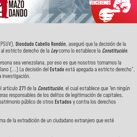
PSUV),
Diosdado Cabello Rondón
, aseguró que la decisión de la
al estricto derecho de la
Ley
como lo establece la
Constitución
.
persona sea venezolana, por eso es que nosotros tomamos la
ano (...) La decisión del
Estado
está apegada a estricto derecho”,
a investigación.
l artículo
271
de la
Constitución
, el cual establece que “en ningún
eras responsables de los delitos de legitimación de capitales,
 patrimonio público de otros
Estados
y contra los derechos
ma de la extradición de un ciudadano extranjero que esté