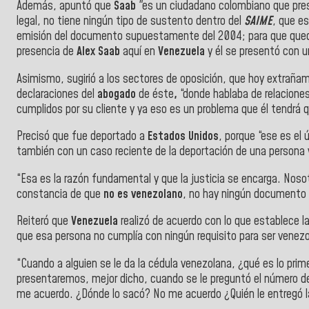
Además,
apuntó que
Saab
"es un ciudadano colombiano que pre
legal, no tiene ningún tipo de sustento dentro del
SAIME
, que e
emisión del documento supuestamente del 2004; para que qued
presencia de
Alex Saab
aquí en
Venezuela
y él se presentó con 
Asimismo, sugirió a los sectores de oposición, que hoy extrañ
declaraciones del
abogado
de éste
,
“donde hablaba de relacione
cumplidos por su cliente y ya eso es un problema que él tendrá q
Precisó que fue deportado a
Estados
Unidos
, porque “ese es el 
también con un caso reciente de la deportación de una persona
“Esa es la razón fundamental y que la justicia se encarga. Nosot
constancia de que
no es venezolano
, no hay ningún documento 
Reiteró que
Venezuela
realizó de acuerdo con lo que establece l
que esa persona no cumplía con ningún requisito para ser venezo
“Cuando a alguien se le da la cédula venezolana, ¿qué es lo prim
presentaremos, mejor dicho, cuando se le preguntó el número de
me acuerdo. ¿Dónde lo sacó? No me acuerdo ¿Quién le entregó l