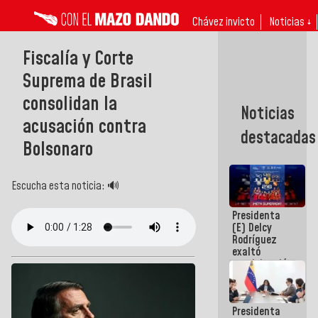
Chávez invicto
Noticias ↓
Fiscalía y Corte
Suprema de Brasil
consolidan la
Noticias
acusación contra
destacadas
Bolsonaro
Escucha esta noticia: 🔊
Presidenta
(E) Delcy
Rodríguez
exaltó
participación
de
Venezuela
en Juegos
Presidenta
Centroamericanos