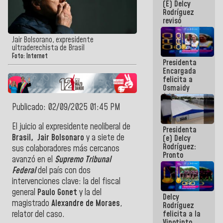
(E) Delcy
y del Caribe
Rodríguez
2026
revisó
agenda
económica y
Jair Bolsorano, expresidente
ejecución de
ultraderechista de Brasil
fondos de
Foto: Internet
Presidenta
emergencia
Encargada
post-sismos
felicita a
Osmaidy
Arias y
Giraly
Publicado: 02/09/2025 01:45 PM
Marcano por
hacer
El juicio al expresidente neoliberal de
Presidenta
historia en
Brasil, Jair Bolsonaro
y a siete de
(e) Delcy
los
Rodríguez:
Centroamericanos
sus colaboradores más cercanos
Pronto
avanzó en el
Supremo Tribunal
restableceremos
Federal
del país con dos
las
operaciones
intervenciones clave: la del fiscal
en el
general
Paulo Gonet
y la del
Delcy
Aeropuerto
magistrado
Alexandre de Moraes
,
Rodríguez
Internacional
felicita a la
relator del caso.
de
Vinotinto