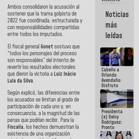
Maiquetía
Sub 20
Ambos consolidaron la acusación al
campeona
Noticias
sostener que la trama golpista de
frente
2022 fue coordinada, estructurada y
México Sub
más
23 en los
con responsabilidades compartidas
Centroamericanos
entre todos los imputados.
leídas
El fiscal general
Gonet
sostuvo que
“todos los personajes del proceso
son responsables” del intento de
revertir los resultados electorales
Cabello a
que dieron la victoria a
Luiz Inácio
Orlando
Avendaño:
Lula da Silva
.
Disfruto
cada vez
Según explicó, las diferencias entre
que escribes
los acusados se limitan al grado de
porque lo
participación de cada uno y, en
que haces
Presidenta
es
consecuencia, a la magnitud de las
(e) Delcy
embarrarla
penas que podrían recibir. Para la
Rodríguez:
Fiscalía
, los hechos demuestran la
Pronto
restableceremos
existencia de una organización
las