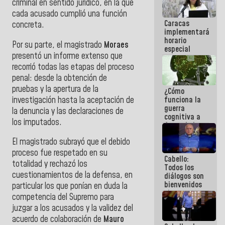
criminal en sentido jurídico, en la que
operaciones
cada acusado cumplió una función
en el
Caracas
Aeropuerto
concreta.
implementará
Internacional
horario
de
Por su parte, el magistrado
Moraes
especial
Maiquetía
presentó un informe extenso que
para
adaptarse
recorrió todas las etapas del proceso
al plan de
penal: desde la obtención de
ahorro
pruebas y la apertura de la
¿Cómo
energético
investigación hasta la aceptación de
funciona la
guerra
la denuncia y las declaraciones de
cognitiva a
los imputados.
favor de la
narrativa
El magistrado subrayó que el debido
hegemónica?
(1)
proceso fue respetado en su
Cabello:
totalidad y rechazó los
Todos los
cuestionamientos de la defensa, en
diálogos son
bienvenidos
particular los que ponían en duda la
siempre que
competencia del Supremo para
estén en el
juzgar a los acusados y la validez del
marco de la
Constitución
acuerdo de colaboración de
Mauro