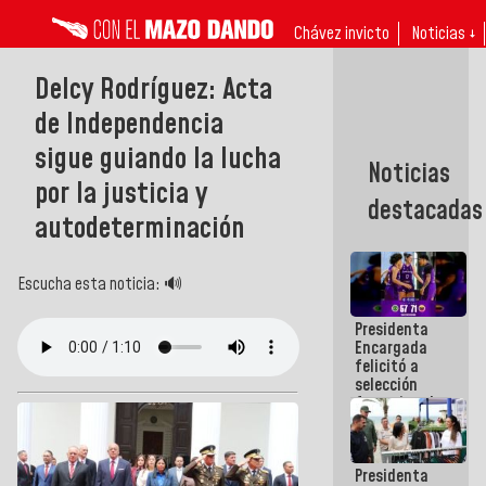
Chávez invicto
Noticias ↓
Delcy Rodríguez: Acta
de Independencia
sigue guiando la lucha
Noticias
por la justicia y
destacadas
autodeterminación
Escucha esta noticia: 🔊
Presidenta
Encargada
felicitó a
selección
femenina de
baloncesto
por su
clasificación
Presidenta
a la