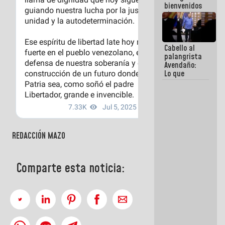
bienvenidos
siempre que
estén en el
marco de la
Constitución
Cabello al
de la
palangrista
República
Avendaño:
Lo que
vayas a
escribir
hazlo hoy
por que no
sabemos si
la semana
que viene
REDACCIÓN MAZO
hay
programa
Comparte esta noticia: