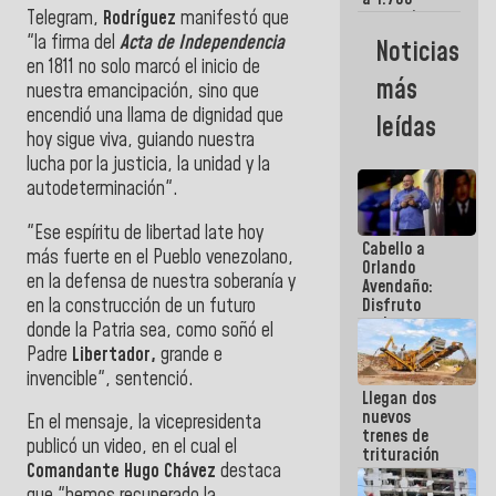
Telegram,
Rodríguez
manifestó que
comerciantes
y
"la firma del
Acta de Independencia
Noticias
emprendedores
en 1811 no solo marcó el inicio de
afectados
más
nuestra emancipación, sino que
por
terremotos
encendió una llama de dignidad que
leídas
hoy sigue viva, guiando nuestra
lucha por la justicia, la unidad y la
autodeterminación".
"Ese espíritu de libertad late hoy
Cabello a
más fuerte en el Pueblo venezolano,
Orlando
en la defensa de nuestra soberanía y
Avendaño:
en la construcción de un futuro
Disfruto
cada vez
donde la Patria sea, como soñó el
que escribes
Padre
Libertador,
grande e
porque lo
invencible", sentenció.
que haces
Llegan dos
es
nuevos
embarrarla
En el mensaje, la vicepresidenta
trenes de
publicó un video, en el cual el
trituración
Comandante Hugo Chávez
destaca
para
optimizar