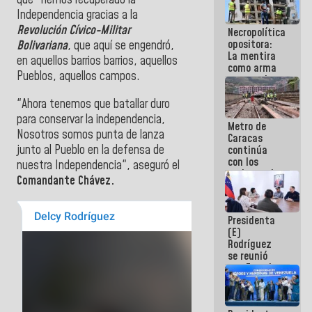
que "hemos recuperado la
manejo de
Independencia gracias a la
escombros
Revolución Cívico-Militar
Necropolítica
en La Guaira
opositora:
Bolivariana
, que aquí se engendró,
La mentira
en aquellos barrios barrios, aquellos
como arma
Pueblos, aquellos campos.
contra el
Pueblo
"Ahora tenemos que batallar duro
para conservar la independencia,
Metro de
Nosotros somos punta de lanza
Caracas
junto al Pueblo en la defensa de
continúa
con los
nuestra Independencia", aseguró el
trabajos de
Comandante Chávez.
mantenimiento
e inspección
en la Línea 2
Presidenta
(E)
Rodríguez
se reunió
con Estado
Mayor
Eléctrico
para