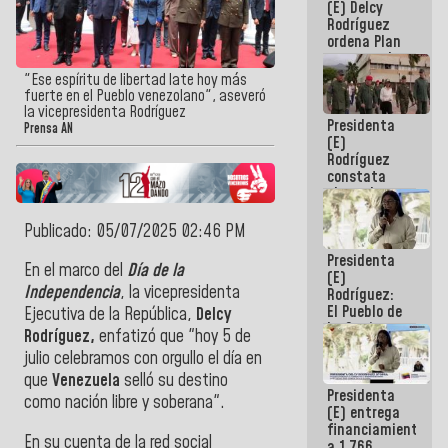
(E) Delcy
AmeriCup
Rodríguez
2027
ordena Plan
maestro de
desarrollo
"Ese espíritu de libertad late hoy más
logístico y
fuerte en el Pueblo venezolano", aseveró
turístico
la vicepresidenta Rodríguez
Presidenta
para La
Prensa AN
(E)
Guaira
Rodríguez
constata
obras de
rehabilitación
de Escuela
Publicado: 05/07/2025 02:46 PM
Militar de
Presidenta
Mamo en La
En el marco del
Día de la
(E)
Guaira
Independencia
, la vicepresidenta
Rodríguez:
El Pueblo de
Ejecutiva de la República,
Delcy
La Guaira
Rodríguez,
enfatizó que "hoy 5 de
siempre
julio celebramos con orgullo el día en
estará
acompañada
que
Venezuela
selló su destino
Presidenta
por el
como nación libre y soberana".
(E) entrega
Gobierno
financiamientos
Nacional
En su cuenta de la red social
a 1.766