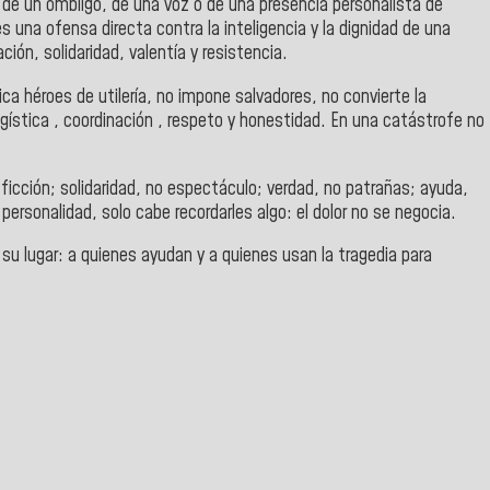
e un ombligo, de una voz o de una presencia personalista de
 una ofensa directa contra la inteligencia y la dignidad de una
ión, solidaridad, valentía y resistencia.
ica héroes de utilería, n
o impone salvadores, n
o convierte la
gística , coordinación , respeto y honestidad.
En una catástrofe no
icción; s
olidaridad, no espectáculo; v
erdad, no patrañas; a
yuda,
 personalidad, solo cabe recordarles algo: el dolor no se negocia.
su lugar: a quienes ayudan y a quienes usan la tragedia para