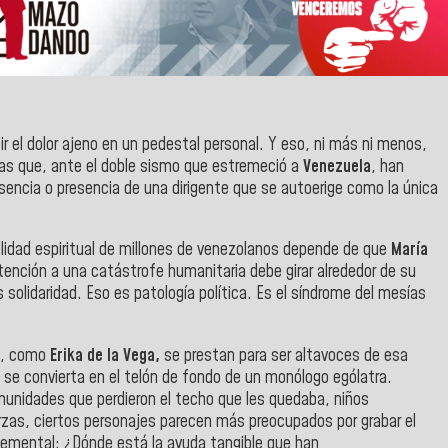
 el dolor ajeno en un pedestal personal. Y eso, ni más ni menos,
cas que, ante el doble sismo que estremeció a
Venezuela
, han
usencia o presencia de una dirigente que se autoerige como la única
ilidad espiritual de millones de venezolanos depende de que
María
ención a una catástrofe humanitaria debe girar alrededor de su
 solidaridad. Eso es patología política. Es el síndrome del mesías
os, como
Erika de la Vega,
se prestan para ser altavoces de esa
s se convierta en el telón de fondo de un monólogo ególatra.
unidades que perdieron el techo que les quedaba, niños
as, ciertos personajes parecen más preocupados por grabar el
lemental:
¿Dónde está la ayuda tangible que han