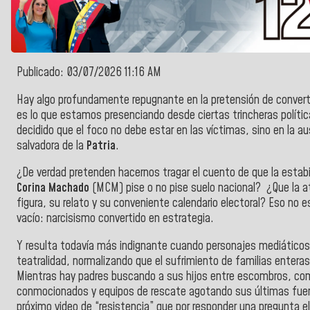
Publicado: 03/07/2026 11:16 AM
Hay algo profundamente repugnante en la pretensión de convertir
es lo que estamos presenciando desde ciertas trincheras políti
decidido que el foco no debe estar en las víctimas, sino en la a
salvadora de la
Patria
.
¿De verdad pretenden hacernos tragar el cuento de que la estab
Corina Machado
(MCM) pise o no pise suelo nacional? ¿Que la at
figura, su relato y su conveniente calendario electoral?
Eso no es
vacío: narcisismo convertido en estrategia.
Y resulta todavía más indignante cuando personajes mediátic
teatralidad, normalizando que el sufrimiento de familias entera
Mientras hay padres buscando a sus hijos entre escombros, com
conmocionados y equipos de rescate agotando sus últimas fuerz
próximo video de “resistencia” que por responder una pregunta e