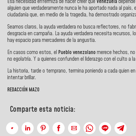
Esa necesidad enfermiza de hacer creer que
Venezuela
depende d
alguien que verdaderamente nunca le ha aportado nada al país, es
ciudadanía que, en medio de la tragedia, ha demostrado organizac
Seamos claros, la ayuda verdadera no busca reflectores, n
o fabr
desgracia en campaña.
La ayuda verdadera necesita recursos, lo
hay espacio para mercaderes de la angustia.
En casos como estos, el
Pueblo venezolano
merece hechos, no f
no egolatría.
Y a quienes confunden el liderazgo con el culto a la
La historia, tarde o temprano, termina poniendo a cada quien en 
intentar brillar.
REDACCIÓN MAZO
Comparte esta noticia: