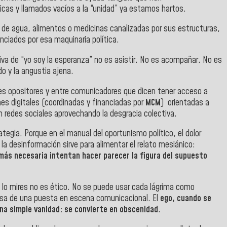
cas y llamados vacíos a la “unidad” ya estamos hartos.
 de agua, alimentos o medicinas canalizadas por sus estructuras,
nciados por esa maquinaria política.
ativa de “yo soy la esperanza” no es asistir. No es acompañar. No es
do y la angustia ajena.
es opositores y entre comunicadores que dicen tener acceso a
nes digitales (coordinadas y financiadas por
MCM
) orientadas a
n redes sociales aprovechando la desgracia colectiva.
ategia.
Porque en el manual del oportunismo político, el dolor
 la desinformación sirve para alimentar el relato mesiánico:
ás necesaria intentan hacer parecer la figura del supuesto
 lo mires n
o es ético.
No se puede usar cada lágrima como
parsa de una puesta en escena comunicacional.
El
ego, cuando se
una simple vanidad: se convierte en obscenidad
.