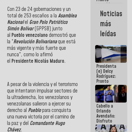
restableceremos
Con 23 de 24 gobernaciones y un
las
Noticias
operaciones
total de 253 escaños a la
Asamblea
en el
Nacional
el
Gran Polo Patriótico
más
Aeropuerto
Simón Bolívar
(GPPSB) junto
Internacional
leídas
de
al
Pueblo venezolano
demostró que
Maiquetía
la “
Revolución Bolivariana
que está
más vigente y más fuerte que
nunca", como lo afirmó
el
Presidente
Nicolás Maduro
.
Presidenta
(e) Delcy
Rodríguez:
Pronto
A pesar de la violencia y el terrorismo
restableceremos
que intentaron impulsar sectores de
las
operaciones
la ultraderecha, los venezolanos y
en el
venezolanas salieron a ejercer su
Cabello a
Aeropuerto
derecho al
Pueblo
para conquista
Orlando
Internacional
Avendaño:
de
una nueva victoria por el camino de
Disfruto
Maiquetía
la paz y del
Comandante Hugo
cada vez
Chávez
.
que escribes