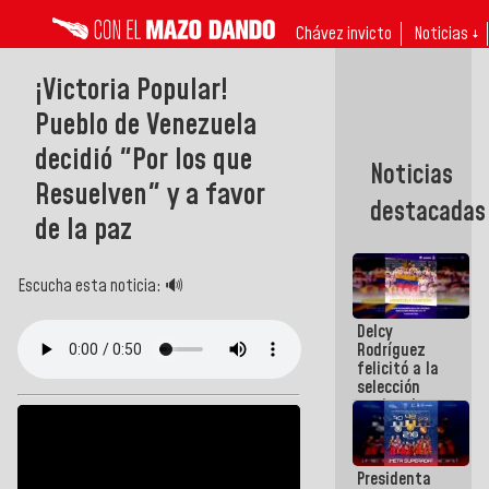
Chávez invicto
Noticias ↓
¡Victoria Popular!
Pueblo de Venezuela
decidió "Por los que
Noticias
Resuelven" y a favor
destacadas
de la paz
Escucha esta noticia: 🔊
Delcy
Rodríguez
felicitó a la
selección
nacional
masculina
de voleibol
campeona
Presidenta
de la Copa