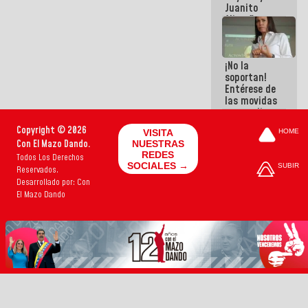
Juanito
Alimaña son
harina del
mismo
costal
¡No la
soportan!
Entérese de
las movidas
que realizan
antiguos
Copyright © 2026
VISITA
HOME
cómplices
Con El Mazo Dando.
NUESTRAS
de La Sayo
REDES
Todos Los Derechos
para
SOCIALES →
SUBIR
Reservados.
sacudírsela
Desarrollado por: Con
El Mazo Dando