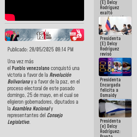
(E) Delcy
Panamericana
Rodríguez
Sub-17
exaltó
participación
de
Venezuela
en Juegos
Presidenta
Centroamericanos
(E) Delcy
y del Caribe
Rodríguez
2026
Publicado: 28/05/2025 08:14 PM
revisó
agenda
Una vez más
económica y
el
Pueblo
venezolano
conquistó una
ejecución de
fondos de
victoria a favor de la
Revolución
Presidenta
emergencia
Bolivariana
y a favor de la paz, en el
Encargada
post-sismos
proceso electoral de este pasado
felicita a
domingo, 25 de mayo, en el cual se
Osmaidy
Arias y
eligieron gobernadores, diputados a
Giraly
la
Asamblea Nacional
y
Marcano por
representantes del
Consejo
hacer
Presidenta
historia en
Legislativo
.
(e) Delcy
los
Rodríguez:
Centroamericanos
Pronto