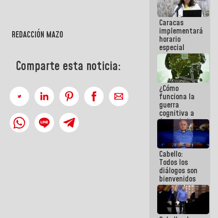
porque lo
que haces
Caracas
es
implementará
embarrarla
REDACCIÓN MAZO
horario
especial
para
Comparte esta noticia:
adaptarse
al plan de
ahorro
¿Cómo
energético
funciona la
guerra
cognitiva a
favor de la
narrativa
hegemónica?
(1)
Cabello:
Todos los
diálogos son
bienvenidos
siempre que
estén en el
marco de la
Constitución