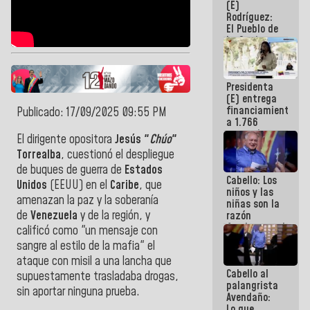
(E)
Guaira
Rodríguez:
El Pueblo de
La Guaira
siempre
estará
acompañada
Presidenta
por el
(E) entrega
Gobierno
financiamientos
Nacional
Publicado: 17/09/2025 09:55 PM
a 1.766
comerciantes
El dirigente opositora
Jesús "
Chúo
"
y
Torrealba
, cuestionó el despliegue
emprendedores
afectados
de buques de guerra de
Estados
Cabello: Los
por
Unidos
(EEUU) en el
Caribe
, que
niños y las
terremotos
amenazan la paz y la soberanía
niñas son la
de
Venezuela
y de la región, y
razón
fundamental
calificó como "
un mensaje con
de todo lo
sangre al estilo de la mafia
" el
que
ataque con misil a una lancha que
estamos
Cabello al
haciendo
supuestamente trasladaba drogas,
palangrista
sin aportar ninguna prueba.
Avendaño:
Lo que