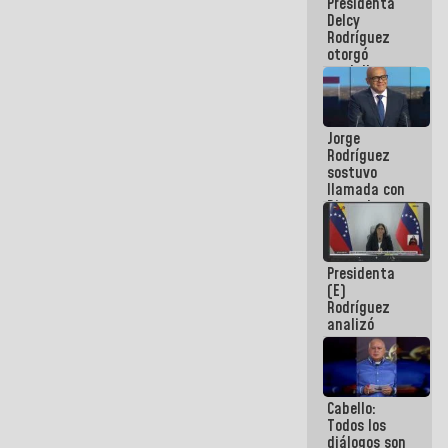
Presidenta
abordar
Delcy
planes de
Rodríguez
acción
otorgó
medalla
"Héroe de
Venezuela"
a servidores
Jorge
públicos
Rodríguez
sostuvo
llamada con
Dinorah
Figuera y
acuerdan
primer
Presidenta
encuentro
(E)
presencial
Rodríguez
para el
analizó
diálogo
junto a
gobernadores
planes de
recuperación
Cabello:
del Sistema
Todos los
Eléctrico
diálogos son
Nacional