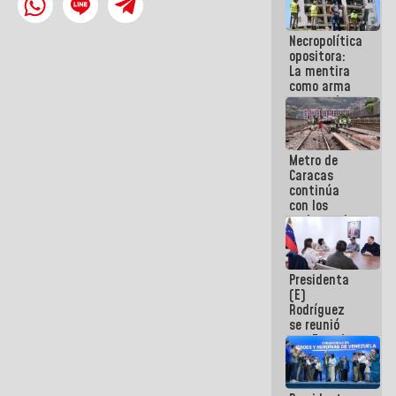
manejo de
escombros
Necropolítica
en La Guaira
opositora:
La mentira
como arma
contra el
Pueblo
Metro de
Caracas
continúa
con los
trabajos de
mantenimiento
e inspección
en la Línea 2
Presidenta
(E)
Rodríguez
se reunió
con Estado
Mayor
Eléctrico
para