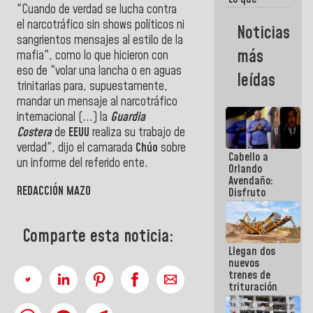
"Cuando de verdad se lucha contra
vayas a
escribir
el narcotráfico sin shows políticos ni
Noticias
hazlo hoy
sangrientos mensajes al estilo de la
por que no
más
mafia", como lo que hicieron con
sabemos si
eso de "volar una lancha o en aguas
la semana
leídas
que viene
trinitarias para, supuestamente,
hay
mandar un mensaje al narcotráfico
programa
internacional (...) la
Guardia
Costera
de
EEUU
realiza su trabajo de
verdad", dijo el camarada
Chúo
sobre
Cabello a
un informe del referido ente.
Orlando
Avendaño:
REDACCIÓN MAZO
Disfruto
cada vez
que escribes
porque lo
Comparte esta noticia:
que haces
Llegan dos
es
nuevos
embarrarla
trenes de
trituración
para
optimizar