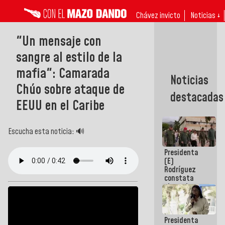
Chávez invicto
Noticias ↓
"Un mensaje con
sangre al estilo de la
mafia": Camarada
Noticias
Chúo sobre ataque de
destacadas
EEUU en el Caribe
Escucha esta noticia: 🔊
Presidenta
(E)
Rodríguez
constata
obras de
rehabilitación
de Escuela
Militar de
Presidenta
Mamo en La