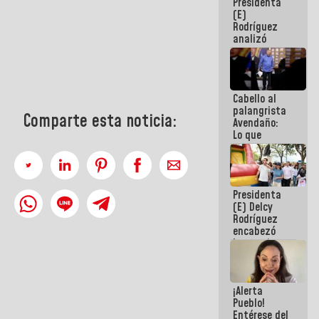
Presidenta
de la
(E)
República
Rodríguez
analizó
junto a
gobernadores
planes de
recuperación
Cabello al
del Sistema
palangrista
Eléctrico
Comparte esta noticia:
Avendaño:
Nacional
Lo que
vayas a
escribir
hazlo hoy
por que no
Presidenta
sabemos si
(E) Delcy
la semana
Rodríguez
que viene
encabezó
hay
lanzamiento
programa
del Plan
Nacional de
Recreación
¡Alerta
Vacacional
Pueblo!
Entérese del