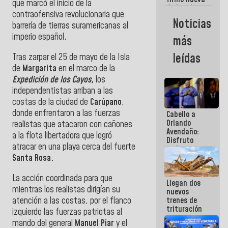
que marcó el inicio de la
de Ley de
contraofensiva revolucionaria que
Arrendamiento
Noticias
aprobada
barrería de tierras suramericanas al
por la AN
imperio español.
más
leídas
Tras zarpar el 25 de mayo de la Isla
de
Margarita
en el marco de la
Expedición de los Cayos,
los
independentistas arriban a las
costas de la ciudad de
Carúpano
,
donde enfrentaron a las fuerzas
Cabello a
Orlando
realistas que atacaron con cañones
Avendaño:
a la flota libertadora que logró
Disfruto
atracar en una playa cerca del fuerte
cada vez
Santa Rosa.
que escribes
porque lo
que haces
La acción coordinada para que
Llegan dos
es
mientras los realistas dirigían su
nuevos
embarrarla
atención a las costas, por el flanco
trenes de
trituración
izquierdo las fuerzas patriotas al
para
mando del general
Manuel Piar
y el
optimizar