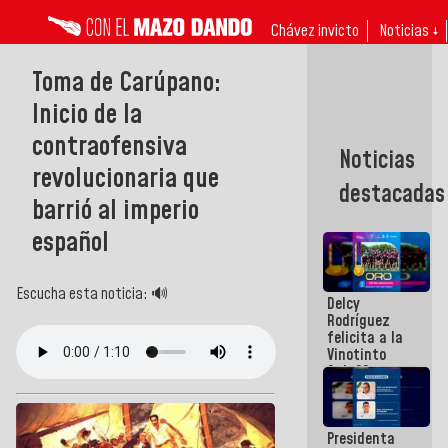
Chávez invicto
Noticias ↓
Toma de Carúpano:
Inicio de la
contraofensiva
Noticias
revolucionaria que
destacadas
barrió al imperio
español
Escucha esta noticia: 🔊
Delcy
Rodríguez
felicita a la
Vinotinto
Sub 20
campeona
frente
México Sub
Presidenta
23 en los