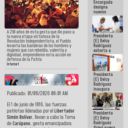
Encargada
Centroamericanos
designa
nuevos
titulares en
el
Viceministerio
de Energía
A 210 años de esta gesta que dio paso a
Presidenta
Eléctrica y
la nueva etapa victoriosa de la
(E) Delcy
CORPOELEC
Revolución Independentista, el Pueblo
Rodríguez
levanta las banderas de los hombres y
mujeres que con rebeldía, valentía y
exhorta a
dignidad, emprendieron esta acción en
gobernadores
defensa de la Patria
y alcaldes a
Internet
edificar
casas para
Presidenta
abuelos
(E) Delcy
Rodríguez
inaugura
Publicado: 01/06/2026 08:01 AM
casa de los
Abuelos
Primavera
El 1 de junio de 1816, las fuerzas
en Caracas
patriotas lideradas por el
Libertador
Presidenta
Simón Bolívar
, llevan a cabo la Toma
(E) Delcy
Rodríguez
de
Carúpano
, gesta emancipadora
firmó nueva