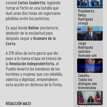
coronel
Carlos Soublette,
logrando
manejo de
escombros
tomar el fortín en una batalla que
Presidenta
en La Guaira
duró unas dos horas sin registrarse
Delcy
pérdidas entre los patriotas.
Rodríguez
otorgó
medalla
Es aquí donde
Bolívar
proclama la
"Héroe de
abolición de la esclavitud para
Venezuela"
después seguir a
Ocumare de la
a servidores
Jorge
públicos
Costa.
Rodríguez
sostuvo
A 210 años de esta gesta que dio
llamada con
paso a la nueva etapa victoriosa de
Dinorah
la
Revolución Independentista,
el
Figuera y
acuerdan
Pueblo levanta las banderas de los
primer
hombres y mujeres que con rebeldía,
Cabello:
encuentro
valentía y dignidad, emprendieron
Todos los
presencial
diálogos son
para el
esta acción en defensa de la Patria.
bienvenidos
diálogo
siempre que
estén en el
marco de la
REDACCIÓN MAZO
Constitución