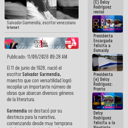
(E) Delcy
y del Caribe
Rodríguez
2026
revisó
agenda
económica y
Salvador Garmendia, escritor venezolano
ejecución de
Internet
fondos de
Presidenta
emergencia
Encargada
post-sismos
felicita a
Osmaidy
Arias y
Publicado: 11/06/2026 09:28 AM
Giraly
Marcano por
El 11 de junio de 1928, nació el
hacer
escritor
Salvador Garmendia,
Presidenta
historia en
(e) Delcy
los
maestro que con versatilidad logró
Rodríguez:
Centroamericanos
recopilar un importante número de
Pronto
obras que abarcan diversos géneros
restableceremos
las
de la literatura.
operaciones
en el
Garmendia
se destacó por su
Delcy
Aeropuerto
destreza para la narrativa,
Rodríguez
Internacional
felicita a la
de
comenzando desde muy temprana
Vinotinto