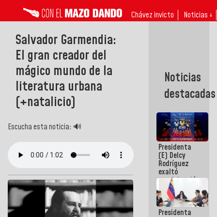
Chávez invicto
Noticias ↓
Salvador Garmendia:
El gran creador del
mágico mundo de la
Noticias
literatura urbana
destacadas
(+natalicio)
Escucha esta noticia: 🔊
Presidenta
(E) Delcy
Rodríguez
exaltó
participación
de
Venezuela
en Juegos
Presidenta
Centroamericanos