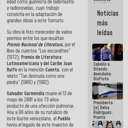
Maiquetía
edad como guionista de radioteatro
Sub 20
y radionovelas, cuyo trabajo
campeona
Noticias
consistía en la adaptación de
frente
México Sub
grandes obras a este formato.
más
23 en los
Centroamericanos
leídas
Su obra le hizo merecedor de varios
premios entre los que resaltan
Premio Nacional de Literatura,
por el
libro de cuentos “Los escondites”
(1972);
Premio de Literatura
Latinoamericana y del Caribe Juan
Cabello a
Orlando
Rulfo
en la mención
Cuento
, con el
Avendaño:
relato “Tan desnuda como una
Disfruto
piedra” (1989) y (1992).
cada vez
que escribes
porque lo
Salvador Garmendia
muere el 13 de
que haces
mayo de 2001 a los 73 años
Presidenta
es
producto de una afección pulmonar.
(e) Delcy
embarrarla
Hoy a 96 años de su natalicio de
Rodríguez:
Pronto
este ilustre venezolano, el
Pueblo
restableceremos
honra el legado de este maestro de
las