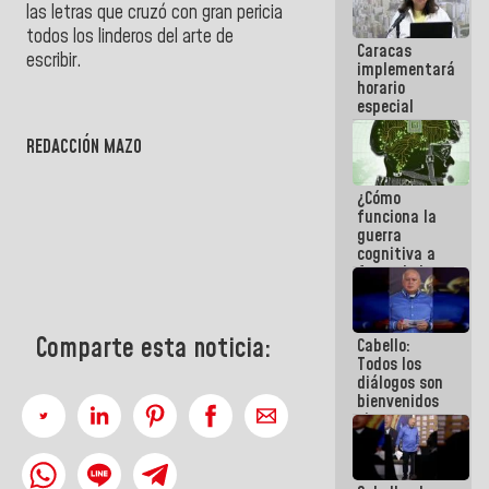
las letras que cruzó con gran pericia
operaciones
en el
todos los linderos del arte de
Caracas
Aeropuerto
escribir.
implementará
Internacional
horario
de
especial
Maiquetía
para
adaptarse
REDACCIÓN MAZO
al plan de
ahorro
¿Cómo
energético
funciona la
guerra
cognitiva a
favor de la
narrativa
hegemónica?
(1)
Comparte esta noticia:
Cabello:
Todos los
diálogos son
bienvenidos
siempre que
estén en el
marco de la
Constitución