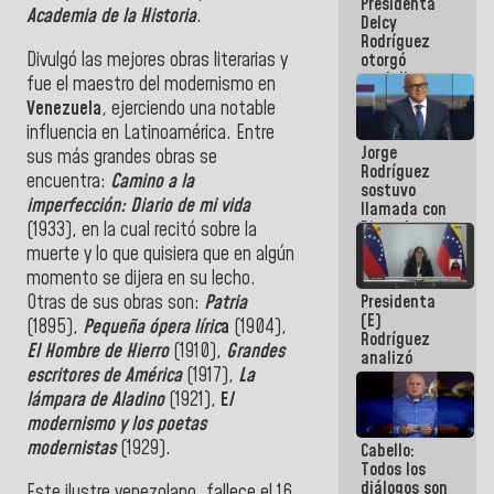
Presidenta
abordar
Academia de la Historia
.
Delcy
planes de
Rodríguez
acción
Divulgó las mejores obras literarias y
otorgó
medalla
fue el maestro del modernismo en
"Héroe de
Venezuela
, ejerciendo una notable
Venezuela"
influencia en Latinoamérica. Entre
a servidores
Jorge
públicos
sus más grandes obras se
Rodríguez
encuentra:
Camino a la
sostuvo
imperfección: Diario de mi vida
llamada con
Dinorah
(1933), en la cual recitó sobre la
Figuera y
muerte y lo que quisiera que en algún
acuerdan
momento se dijera en su lecho.
primer
Otras de sus obras son:
Patria
Presidenta
encuentro
(E)
presencial
(1895),
Pequeña ópera líric
a
(1904),
Rodríguez
para el
El Hombre de Hierro
(1910),
Grandes
analizó
diálogo
escritores de América
(1917),
La
junto a
gobernadores
lámpara de Aladino
(1921),
E
l
planes de
modernismo y los poetas
recuperación
modernistas
(1929).
Cabello:
del Sistema
Todos los
Eléctrico
diálogos son
Nacional
Este ilustre venezolano, fallece el 16