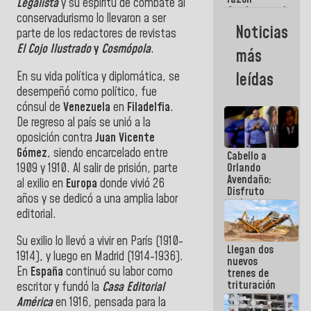
Legalista
y su espíritu de combate al
fundamental
conservadurismo lo llevaron a ser
de todo lo
Noticias
parte de los redactores de revistas
que
estamos
El Cojo Ilustrado
y
Cosmópola
.
más
haciendo
En su vida política y diplomática, se
leídas
desempeñó como político, fue
cónsul de
Venezuela
en
Filadelfia
.
De regreso al país se unió a la
oposición contra
Juan Vicente
Gómez
, siendo encarcelado entre
Cabello a
1909 y 1910. Al salir de prisión, parte
Orlando
Avendaño:
al exilio en
Europa
donde vivió 26
Disfruto
años y se dedicó a una amplia labor
cada vez
editorial.
que escribes
porque lo
que haces
Su exilio lo llevó a vivir en París (1910-
Llegan dos
es
1914), y luego en Madrid (1914-1936).
nuevos
embarrarla
En
España
continuó su labor como
trenes de
trituración
escritor y fundó la
Casa Editorial
para
América
en 1916, pensada para la
optimizar