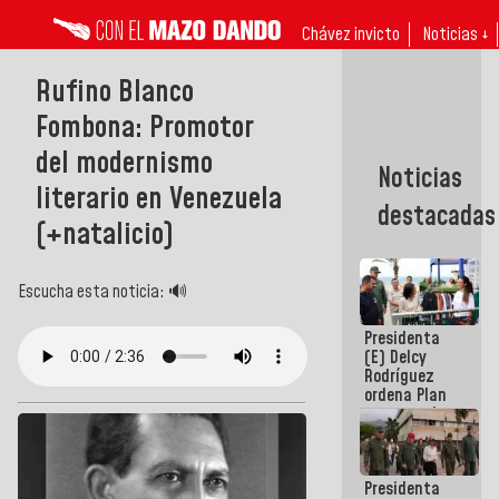
Chávez invicto
Noticias ↓
Rufino Blanco
Fombona: Promotor
del modernismo
Noticias
literario en Venezuela
destacadas
(+natalicio)
Escucha esta noticia: 🔊
Presidenta
(E) Delcy
Rodríguez
ordena Plan
maestro de
desarrollo
logístico y
turístico
Presidenta
para La