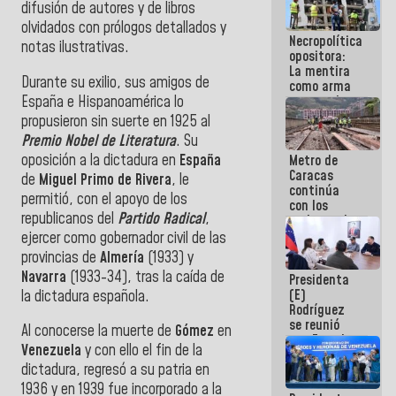
difusión de autores y de libros
manejo de
escombros
olvidados con prólogos detallados y
Necropolítica
en La Guaira
notas ilustrativas.
opositora:
La mentira
Durante su exilio, sus amigos de
como arma
España e Hispanoamérica lo
contra el
Pueblo
propusieron sin suerte en 1925 al
Premio Nobel de Literatura
. Su
oposición a la dictadura en
España
Metro de
Caracas
de
Miguel Primo de Rivera
, le
continúa
permitió, con el apoyo de los
con los
republicanos del
Partido Radical
,
trabajos de
mantenimiento
ejercer como gobernador civil de las
e inspección
provincias de
Almería
(1933) y
en la Línea 2
Navarra
(1933-34), tras la caída de
Presidenta
(E)
la dictadura española.
Rodríguez
se reunió
Al conocerse la muerte de
Gómez
en
con Estado
Venezuela
y con ello el fin de la
Mayor
dictadura, regresó a su patria en
Eléctrico
para
1936 y en 1939 fue incorporado a la