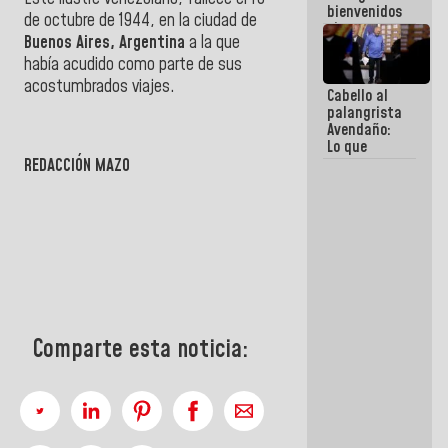
bienvenidos
de octubre de 1944, en la ciudad de
siempre que
Buenos Aires, Argentina
a la que
estén en el
marco de la
había acudido como parte de sus
Constitución
acostumbrados viajes.
Cabello al
de la
palangrista
República
Avendaño:
Lo que
vayas a
REDACCIÓN MAZO
escribir
hazlo hoy
por que no
sabemos si
la semana
que viene
hay
programa
Comparte esta noticia: