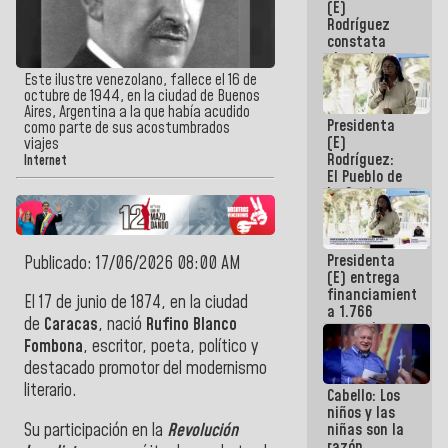
(E)
Guaira
Rodríguez
constata
obras de
rehabilitación
Este ilustre venezolano, fallece el 16 de
de Escuela
octubre de 1944, en la ciudad de Buenos
Militar de
Aires, Argentina a la que había acudido
Presidenta
Mamo en La
como parte de sus acostumbrados
(E)
Guaira
viajes
Rodríguez:
Internet
El Pueblo de
La Guaira
siempre
estará
acompañada
Presidenta
por el
Publicado: 17/06/2026 08:00 AM
(E) entrega
Gobierno
financiamientos
Nacional
El 17 de junio de 1874, en la ciudad
a 1.766
de
Caracas
, nació
Rufino Blanco
comerciantes
y
Fombona
, escritor, poeta, político y
emprendedores
destacado promotor del modernismo
afectados
literario.
Cabello: Los
por
niños y las
terremotos
Su participación en la
Revolución
niñas son la
razón