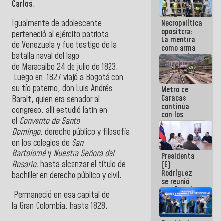
Carlos
.
manejo de
escombros
Necropolítica
Igualmente de adolescente
en La Guaira
opositora:
perteneció al ejército patriota
La mentira
de Venezuela y fue testigo de la
como arma
batalla naval del lago
contra el
Pueblo
de Maracaibo 24 de julio de 1823.
Luego en 1827 viajó a Bogotá con
su tío paterno, don Luis Andrés
Metro de
Caracas
Baralt, quien era senador al
continúa
congreso, allí estudió latin en
con los
el
Convento de Santo
trabajos de
mantenimiento
Domingo,
derecho público y filosofía
e inspección
en los colegios de
San
en la Línea 2
Bartolomé
y
Nuestra Señora del
Presidenta
Rosario,
hasta alcanzar el título de
(E)
Rodríguez
bachiller en derecho público y civil.
se reunió
con Estado
Permaneció en esa capital de
Mayor
la Gran Colombia, hasta 1828.
Eléctrico
para