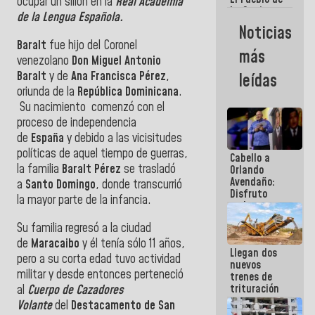
ocupar un sillón en la
Real Academia
La Guaira
de la Lengua Española.
siempre
Noticias
estará
Baralt
fue hijo del Coronel
acompañada
más
por el
venezolano
Don Miguel Antonio
Gobierno
Baralt
y de
Ana Francisca Pérez
,
leídas
Nacional
oriunda de la
República Dominicana
.
Su nacimiento comenzó con el
proceso de independencia
de
España
y debido a las vicisitudes
políticas de aquel tiempo de guerras,
Cabello a
la familia
Baralt Pérez
se trasladó
Orlando
Avendaño:
a
Santo Domingo
, donde transcurrió
Disfruto
la mayor parte de la infancia.
cada vez
que escribes
Su familia regresó a la ciudad
porque lo
que haces
de
Maracaibo
y él tenía sólo 11 años,
Llegan dos
es
pero a su corta edad tuvo actividad
nuevos
embarrarla
militar y desde entonces perteneció
trenes de
trituración
al
Cuerpo de Cazadores
para
Volante
del
Destacamento de San
optimizar