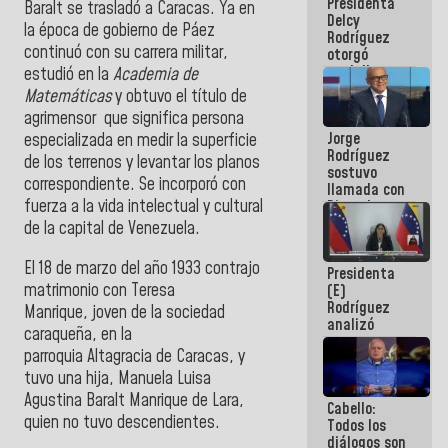
Presidenta
abordar
Baralt se trasladó a Caracas. Ya en
Delcy
planes de
la época de gobierno de Páez
Rodríguez
acción
continuó con su carrera militar,
otorgó
medalla
estudió en la
Academia de
"Héroe de
Matemáticas
y obtuvo el título de
Venezuela"
agrimensor que significa persona
a servidores
Jorge
públicos
especializada en medir la superficie
Rodríguez
de los terrenos y levantar los planos
sostuvo
correspondiente. Se incorporó con
llamada con
fuerza a la vida intelectual y cultural
Dinorah
Figuera y
de la capital de Venezuela.
acuerdan
primer
El 18 de marzo del año 1933 contrajo
Presidenta
encuentro
matrimonio con Teresa
(E)
presencial
Rodríguez
para el
Manrique, joven de la sociedad
analizó
diálogo
caraqueña, en la
junto a
parroquia Altagracia de Caracas, y
gobernadores
planes de
tuvo una hija, Manuela Luisa
recuperación
Agustina Baralt Manrique de Lara,
Cabello:
del Sistema
quien no tuvo descendientes.
Todos los
Eléctrico
diálogos son
Nacional