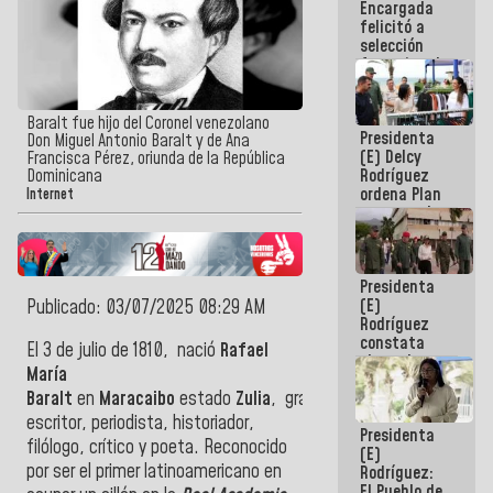
Encargada
de nuestra
felicitó a
América
selección
femenina de
baloncesto
por su
clasificación
Baralt fue hijo del Coronel venezolano
Presidenta
a la
Don Miguel Antonio Baralt y de Ana
(E) Delcy
AmeriCup
Francisca Pérez, oriunda de la República
Rodríguez
Dominicana
2027
ordena Plan
Internet
maestro de
desarrollo
logístico y
turístico
Presidenta
para La
(E)
Publicado: 03/07/2025 08:29 AM
Guaira
Rodríguez
constata
El 3 de julio de 1810, nació
Rafael
obras de
María
rehabilitación
Baralt
en
Maracaibo
estado
Zulia
, gran
de Escuela
Militar de
escritor, periodista, historiador,
Presidenta
Mamo en La
filólogo, crítico y poeta. Reconocido
(E)
Guaira
por ser el primer latinoamericano en
Rodríguez:
El Pueblo de