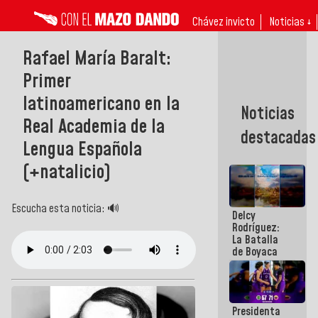
Chávez invicto
Noticias ↓
Rafael María Baralt:
Primer
latinoamericano en la
Noticias
Real Academia de la
destacadas
Lengua Española
(+natalicio)
Escucha esta noticia: 🔊
Delcy
Rodríguez:
La Batalla
de Boyaca
representa
un capítulo
decisivo en
la gesta
Presidenta
emancipadora