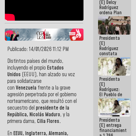
(E) Delcy
AmeriCup
Rodríguez
2027
ordena Plan
maestro de
desarrollo
logístico y
turístico
Presidenta
para La
(E)
Guaira
Rodríguez
Publicado: 14/01/2026 11:12 PM
constata
obras de
Distintos países del mundo,
rehabilitación
incluyendo el propio
Estados
de Escuela
Militar de
Unidos
(EEUU), han alzado su voz
Presidenta
Mamo en La
para solidarizarse
(E)
Guaira
con
Venezuela
frente a la grave
Rodríguez:
agresión perpetrada por el gobierno
El Pueblo de
La Guaira
norteamericano, que resultó con el
siempre
secuestro del
presidente de la
estará
República, Nicolás Maduro
, y la
acompañada
Presidenta
por el
primera dama,
Cilia Flores.
(E) entrega
Gobierno
financiamientos
Nacional
En
EEUU, Inglaterra, Alemania,
a 1.766