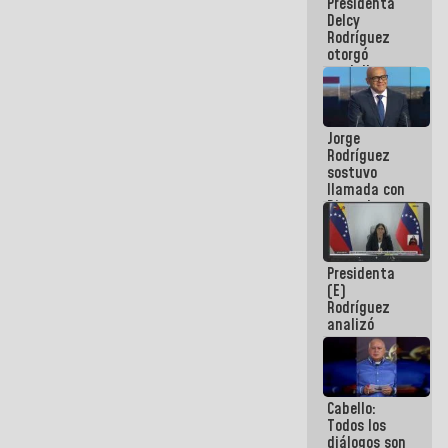
Presidenta
abordar
Delcy
planes de
Rodríguez
acción
otorgó
medalla
"Héroe de
Venezuela"
a servidores
Jorge
públicos
Rodríguez
sostuvo
llamada con
Dinorah
Figuera y
acuerdan
primer
Presidenta
encuentro
(E)
presencial
Rodríguez
para el
analizó
diálogo
junto a
gobernadores
planes de
recuperación
Cabello:
del Sistema
Todos los
Eléctrico
diálogos son
Nacional