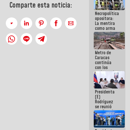
Comparte esta noticia:
manejo de
escombros
Necropolítica
en La Guaira
opositora:
La mentira
como arma
contra el
Pueblo
Metro de
Caracas
continúa
con los
trabajos de
mantenimiento
e inspección
en la Línea 2
Presidenta
(E)
Rodríguez
se reunió
con Estado
Mayor
Eléctrico
para