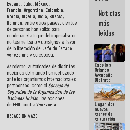
España, Cuba, México,
comerciantes
y
Francia
,
Argentina
,
Colombia,
Noticias
emprendedores
Grecia, Nigeria, India, Suecia,
afectados
más
Holanda
, entre otros países, cientos
por
de personas han salido para
terremotos
leídas
condenar el ataque del imperialismo
norteamericano y consignas a favor
de la liberación del
Jefe de Estado
venezolano
y su esposa.
Cabello a
Asimismo, autoridades de distintas
Orlando
naciones del mundo han rechazado
Avendaño:
ante los organismos internacionales
Disfruto
cada vez
pertinentes, como el
Consejo de
que escribes
Seguridad de la Organización de las
porque lo
Naciones Unida
s, las acciones
que haces
Llegan dos
de
EEUU
contra
Venezuela
.
es
nuevos
embarrarla
trenes de
REDACCIÓN MAZO
trituración
para
optimizar