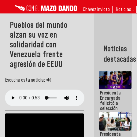
Chávez invicto
Noticias ↓
Pueblos del mundo
alzan su voz en
solidaridad con
Noticias
Venezuela frente
destacadas
agresión de EEUU
Escucha esta noticia: 🔊
Presidenta
Encargada
felicitó a
selección
femenina de
baloncesto
por su
clasificación
Presidenta
a la