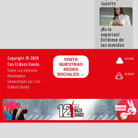
Juanito
Alimaña son
harina del
mismo
costal
¡No la
soportan!
Entérese de
las movidas
que realizan
antiguos
Copyright © 2026
VISITA
HOME
cómplices
Con El Mazo Dando.
NUESTRAS
de La Sayo
REDES
Todos Los Derechos
para
SOCIALES →
SUBIR
Reservados.
sacudírsela
Desarrollado por: Con
El Mazo Dando