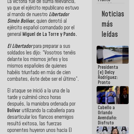
La victoria fue de suma relevancia,
restableceremos
ya que el ejército republicano estuvo
las
Noticias
al mando de nuestro
Libertador
operaciones
en el
Simón Bolívar,
quien derrotó al
más
Aeropuerto
ejército español comandado por el
Internacional
leídas
general
Miguel de La Torre y Pando.
de
Maiquetía
El Libertador
para preparar a sus
soldados les dijo: “Vosotros tenéis
delante los mismos jefes y los
mismos españoles de quienes
Presidenta
habéis triunfado en más de cien
(e) Delcy
Rodríguez:
combates, éste debe ser el último”.
Pronto
restableceremos
El ataque se inició a la una de la
las
tarde y culminó cinco horas
operaciones
en el
después, la maniobra ordenada por
Cabello a
Aeropuerto
Bolívar
utilizando la caballería para
Orlando
Internacional
desarticular los flancos enemigos
Avendaño:
de
Disfruto
Maiquetía
resultó exitosa, las fuerzas
cada vez
oponentes huyeron unos hacia El
que escribes