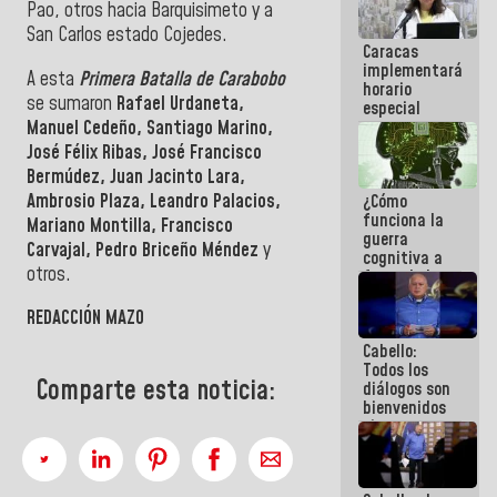
Pao, otros hacia Barquisimeto y a
porque lo
que haces
San Carlos estado Cojedes.
Caracas
es
implementará
embarrarla
A esta
Primera Batalla de Carabobo
horario
se sumaron
Rafael Urdaneta,
especial
Manuel Cedeño, Santiago Marino,
para
adaptarse
José Félix Ribas, José Francisco
al plan de
Bermúdez, Juan Jacinto Lara,
ahorro
Ambrosio Plaza, Leandro Palacios,
¿Cómo
energético
funciona la
Mariano Montilla, Francisco
guerra
Carvajal, Pedro Briceño Méndez
y
cognitiva a
otros.
favor de la
narrativa
hegemónica?
REDACCIÓN MAZO
(1)
Cabello:
Todos los
Comparte esta noticia:
diálogos son
bienvenidos
siempre que
estén en el
marco de la
Constitución