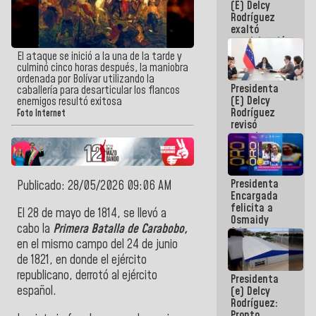
(E) Delcy
Panamericana
Rodríguez
Sub-17
exaltó
participación
de
El ataque se inició a la una de la tarde y
Venezuela
culminó cinco horas después, la maniobra
en Juegos
ordenada por Bolívar utilizando la
Presidenta
Centroamericanos
caballería para desarticular los flancos
(E) Delcy
y del Caribe
enemigos resultó exitosa
Rodríguez
2026
Foto Internet
revisó
agenda
económica y
ejecución de
fondos de
Presidenta
emergencia
Publicado: 28/05/2026 09:06 AM
Encargada
post-sismos
felicita a
El 28 de mayo de 1814, se llevó a
Osmaidy
cabo la
Primera Batalla de Carabobo,
Arias y
Giraly
en el mismo campo del 24 de junio
Marcano por
de 1821, en donde el ejército
hacer
republicano, derrotó al ejército
Presidenta
historia en
español.
(e) Delcy
los
Rodríguez:
Centroamericanos
Pronto