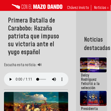
Chávez invicto
Noticias ↓
Primera Batalla de
Carabobo: Hazaña
patriota que impuso
Noticias
su victoria ante el
destacadas
yugo español
Escucha esta noticia: 🔊
Delcy
Rodríguez
felicitó a la
selección
nacional
masculina
de voleibol
campeona
Presidenta
de la Copa