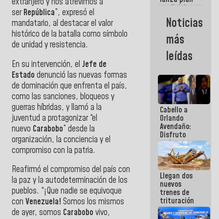
semana
extranjero y nos atrevimos a
crediticio
ser
República
”, expresó el
con subsidio
Noticias
mandatario, al destacar el valor
a Juntas de
Condominio
histórico de la batalla como símbolo
más
de unidad y resistencia.
leídas
En su intervención, el
Jefe de
Estado
denunció las nuevas formas
de dominación que enfrenta el país,
como las sanciones, bloqueos y
guerras híbridas, y llamó a la
Cabello a
juventud a protagonizar “el
Orlando
Avendaño:
nuevo
Carabobo
” desde la
Disfruto
organización, la conciencia y el
cada vez
compromiso con la patria.
que escribes
porque lo
que haces
Reafirmó el compromiso del país con
Llegan dos
es
la paz y la autodeterminación de los
nuevos
embarrarla
pueblos. “¡Que nadie se equivoque
trenes de
trituración
con
Venezuela!
Somos los mismos
para
de ayer, somos
Carabobo
vivo,
optimizar