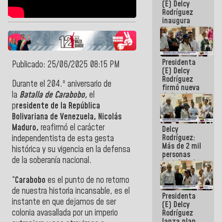
(E) Delcy
Rodríguez
inaugura
casa de los
Abuelos
Primavera
en Caracas
Presidenta
Publicado: 25/06/2025 08:15 PM
(E) Delcy
Rodríguez
Durante el 204.º aniversario de
firmó nueva
la
Batalla de Carabobo,
el
de Ley de
Arrendamiento
p
residente de la República
aprobada
Bolivariana de Venezuela, Nicolás
por la AN
Maduro,
reafirmó el carácter
Delcy
Rodríguez:
independentista de esta gesta
Más de 2 mil
histórica y su vigencia en la defensa
personas
de la soberanía nacional.
beneficiadas
con planes
“
Carabobo
es el punto de no retorno
para
atención de
de nuestra historia incansable, es el
Presidenta
emergencia
instante en que dejamos de ser
(E) Delcy
sísmica en
colonia avasallada por un imperio
Rodríguez
la última
lanza plan