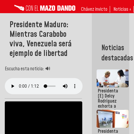
Chávez invicto
Noticias ↓
Presidente Maduro:
Mientras Carabobo
viva, Venezuela será
Noticias
ejemplo de libertad
destacadas
Escucha esta noticia: 🔊
Presidenta
(E) Delcy
Rodríguez
exhorta a
gobernadores
y alcaldes a
edificar
casas para
Presidenta
abuelos