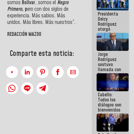
somos
Bolívar
, somos el
Negro
manejo de
Primero
, p
ero con dos siglos de
escombros
Presidenta
en La Guaira
experiencia. Más sabios. Más
Delcy
unidos. Más libres. Más nuestros”.
Rodríguez
otorgó
REDACCIÓN MAZO
O
medalla
"Héroe de
Venezuela"
a servidores
Comparte esta noticia:
Jorge
públicos
Rodríguez
sostuvo
llamada con
Dinorah
Figuera y
acuerdan
primer
Cabello:
encuentro
Todos los
presencial
diálogos son
para el
bienvenidos
diálogo
siempre que
estén en el
marco de la
Constitución