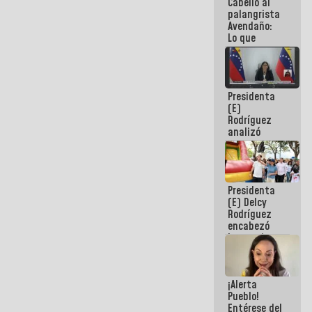
Cabello al
de la
palangrista
República
Avendaño:
Lo que
vayas a
escribir
hazlo hoy
por que no
Presidenta
sabemos si
(E)
la semana
Rodríguez
que viene
analizó
hay
junto a
programa
gobernadores
planes de
recuperación
Presidenta
del Sistema
(E) Delcy
Eléctrico
Rodríguez
Nacional
encabezó
lanzamiento
del Plan
Nacional de
Recreación
¡Alerta
Vacacional
Pueblo!
Entérese del