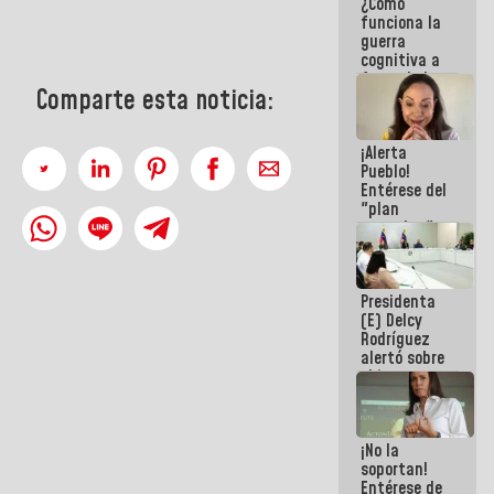
¿Cómo
del Sistema
funciona la
Eléctrico
guerra
Nacional
cognitiva a
favor de la
Comparte esta noticia:
narrativa
hegemónica?
(1)
¡Alerta
Pueblo!
Entérese del
"plan
enjambre"
de La Sayo
para
sabotear el
Presidenta
diálogo y
(E) Delcy
promover el
Rodríguez
caos
alertó sobre
el impacto
de la
emergencia
climática en
¡No la
los oceános
soportan!
Entérese de