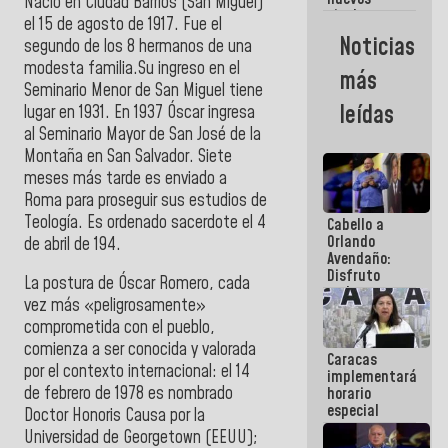
Nació en Ciudad Barrios (San Miguel)
titulares en
el 15 de agosto de 1917. Fue el
el
Noticias
segundo de los 8 hermanos de una
Viceministerio
de Energía
modesta familia.Su ingreso en el
más
Eléctrica y
Seminario Menor de San Miguel tiene
CORPOELEC
leídas
lugar en 1931. En 1937 Óscar ingresa
al Seminario Mayor de San José de la
Montaña en San Salvador. Siete
meses más tarde es enviado a
Roma para proseguir sus estudios de
Teología. Es ordenado sacerdote el 4
Cabello a
Orlando
de abril de 194.
Avendaño:
Disfruto
La postura de Óscar Romero, cada
cada vez
vez más «peligrosamente»
que escribes
porque lo
comprometida con el pueblo,
que haces
comienza a ser conocida y valorada
Caracas
es
por el contexto internacional: el 14
implementará
embarrarla
de febrero de 1978 es nombrado
horario
especial
Doctor Honoris Causa por la
para
Universidad de Georgetown (EEUU);
adaptarse