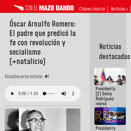
Chávez invicto
Noticias ↓
Óscar Arnulfo Romero:
El padre que predicó la
fe con revolución y
Noticias
socialismo
destacadas
(+natalicio)
Escucha esta noticia: 🔊
Presidenta
(E) Delcy
Rodríguez
revisó
agenda
económica y
ejecución de
fondos de
Presidenta
emergencia