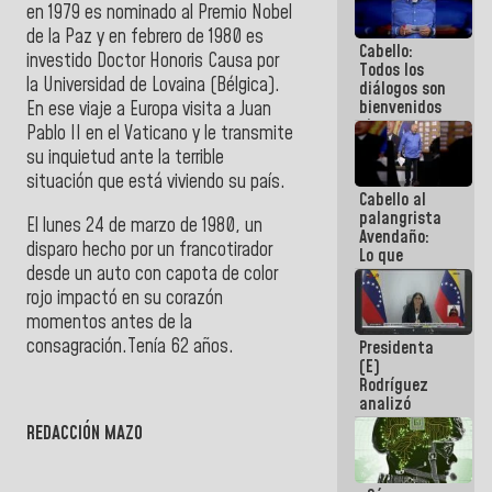
en 1979 es nominado al Premio Nobel
al plan de
ahorro
de la Paz y en febrero de 1980 es
Cabello:
energético
investido Doctor Honoris Causa por
Todos los
la Universidad de Lovaina (Bélgica).
diálogos son
bienvenidos
En ese viaje a Europa visita a Juan
siempre que
Pablo II en el Vaticano y le transmite
estén en el
su inquietud ante la terrible
marco de la
situación que está viviendo su país.
Constitución
Cabello al
de la
palangrista
República
El lunes 24 de marzo de 1980, un
Avendaño:
disparo hecho por un francotirador
Lo que
desde un auto con capota de color
vayas a
escribir
rojo impactó en su corazón
hazlo hoy
momentos antes de la
por que no
consagración.Tenía 62 años.
Presidenta
sabemos si
(E)
la semana
Rodríguez
que viene
analizó
hay
junto a
programa
REDACCIÓN MAZO
gobernadores
planes de
recuperación