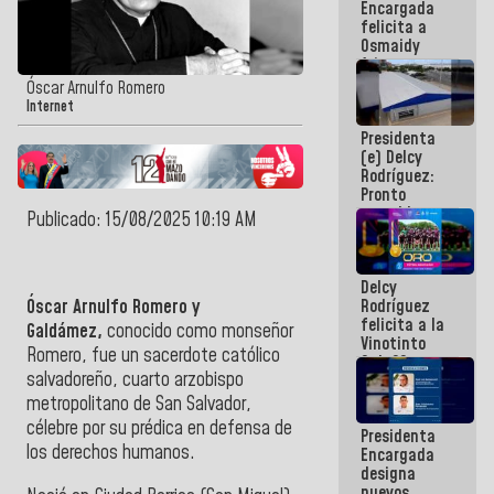
Encargada
post-sismos
felicita a
Osmaidy
Arias y
Giraly
Óscar Arnulfo Romero
Marcano por
Internet
hacer
Presidenta
historia en
(e) Delcy
los
Rodríguez:
Centroamericanos
Pronto
restableceremos
Publicado: 15/08/2025 10:19 AM
las
operaciones
en el
Delcy
Aeropuerto
Óscar Arnulfo Romero y
Rodríguez
Internacional
felicita a la
de
Galdámez,
conocido como monseñor
Vinotinto
Maiquetía
Romero, ​fue un sacerdote católico
Sub 20
salvadoreño, cuarto arzobispo
campeona
frente
metropolitano de San Salvador,
México Sub
célebre por su prédica en defensa de
Presidenta
23 en los
los derechos humanos.
Encargada
Centroamericanos
designa
nuevos