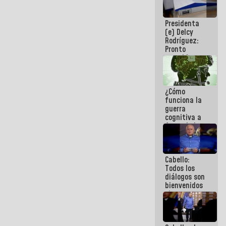
al plan de
ahorro
Presidenta
energético
(e) Delcy
Rodríguez:
Pronto
restableceremos
las
operaciones
en el
¿Cómo
Aeropuerto
funciona la
Internacional
guerra
de
cognitiva a
Maiquetía
favor de la
narrativa
hegemónica?
(1)
Cabello:
Todos los
diálogos son
bienvenidos
siempre que
estén en el
marco de la
Constitución