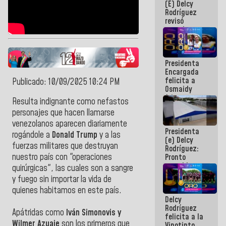
(E) Delcy
y del Caribe
Rodríguez
2026
revisó
agenda
económica y
ejecución de
fondos de
Presidenta
emergencia
Encargada
post-sismos
felicita a
Publicado: 10/09/2025 10:24 PM
Osmaidy
Arias y
Resulta indignante como nefastos
Giraly
personajes que hacen llamarse
Marcano por
hacer
venezolanos aparecen diariamente
Presidenta
historia en
rogándole a
Donald Trump
y a las
(e) Delcy
los
fuerzas militares que destruyan
Rodríguez:
Centroamericanos
nuestro país con "operaciones
Pronto
restableceremos
quirúrgicas", las cuales son a sangre
las
y fuego sin importar la vida de
operaciones
quienes habitamos en este país.
en el
Delcy
Aeropuerto
Rodríguez
Internacional
Apátridas como
Iván Simonovis y
felicita a la
de
Wilmer Azuaje
son los primeros que
Vinotinto