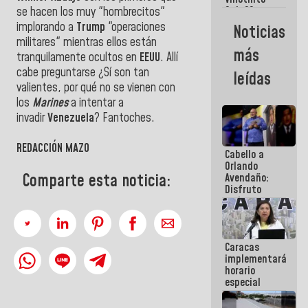
Maiquetía
Sub 20
se hacen los muy "hombrecitos"
campeona
implorando a
Trump
"operaciones
Noticias
frente
militares" mientras ellos están
México Sub
más
tranquilamente ocultos en
EEUU
. Allí
23 en los
Centroamericanos
cabe preguntarse ¿Sí son tan
leídas
valientes, por qué no se vienen con
los
Marines
a intentar a
invadir
Venezuela
? Fantoches.
REDACCIÓN MAZO
Cabello a
Orlando
Comparte esta noticia:
Avendaño:
Disfruto
cada vez
que escribes
porque lo
que haces
Caracas
es
implementará
embarrarla
horario
especial
para
adaptarse