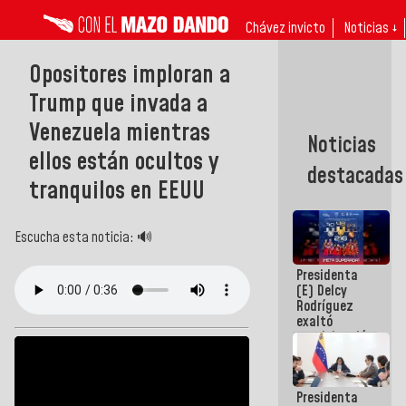
Chávez invicto
Noticias ↓
Opositores imploran a
Trump que invada a
Venezuela mientras
Noticias
ellos están ocultos y
destacadas
tranquilos en EEUU
Escucha esta noticia: 🔊
Presidenta
(E) Delcy
Rodríguez
exaltó
participación
de
Venezuela
en Juegos
Presidenta
Centroamericanos