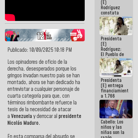
(E)
Guaira
Rodríguez
constata
obras de
rehabilitación
de Escuela
Militar de
Presidenta
Mamo en La
(E)
Guaira
Rodríguez:
Publicado: 10/09/2025 10:18 PM
El Pueblo de
La Guaira
Los opinadores de oficio de la
siempre
derecha, desesperados porque los
estará
acompañada
gringos invadan nuestro país se han
Presidenta
por el
montado, ahora se han dedicado ha
(E) entrega
Gobierno
entrevistar a cualquier personaje de
financiamientos
Nacional
cuarta categoría para que, con
a 1.766
comerciantes
términos rimbombante refuerce la
y
tesis de la necesidad de atacar
emprendedores
a
Venezuela
y derrocar al
presidente
afectados
Cabello: Los
por
Nicolás Maduro.
niños y las
terremotos
niñas son la
En esta comparsa del absurdo se
razón