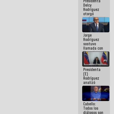
Presidenta
abordar
Delcy
planes de
Rodríguez
acción
otorgó
medalla
"Héroe de
Venezuela"
a servidores
Jorge
públicos
Rodríguez
sostuvo
llamada con
Dinorah
Figuera y
acuerdan
primer
Presidenta
encuentro
(E)
presencial
Rodríguez
para el
analizó
diálogo
junto a
gobernadores
planes de
recuperación
Cabello:
del Sistema
Todos los
Eléctrico
diálogos son
Nacional