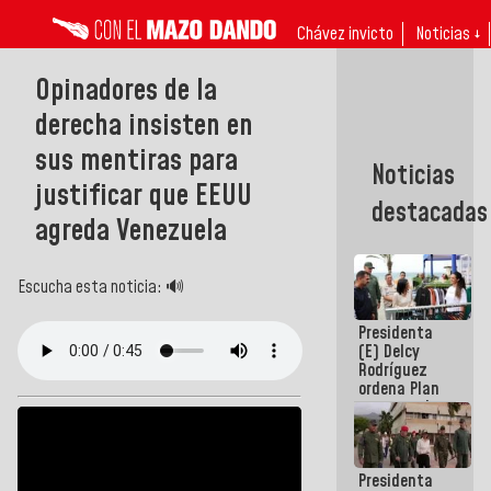
Chávez invicto
Noticias ↓
Opinadores de la
derecha insisten en
sus mentiras para
Noticias
justificar que EEUU
destacadas
agreda Venezuela
Escucha esta noticia: 🔊
Presidenta
(E) Delcy
Rodríguez
ordena Plan
maestro de
desarrollo
logístico y
turístico
Presidenta
para La