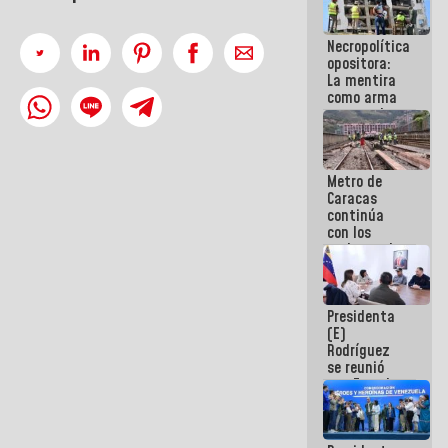
manejo de
escombros
Necropolítica
en La Guaira
opositora:
La mentira
como arma
contra el
Pueblo
Metro de
Caracas
continúa
con los
trabajos de
mantenimiento
e inspección
en la Línea 2
Presidenta
(E)
Rodríguez
se reunió
con Estado
Mayor
Eléctrico
para