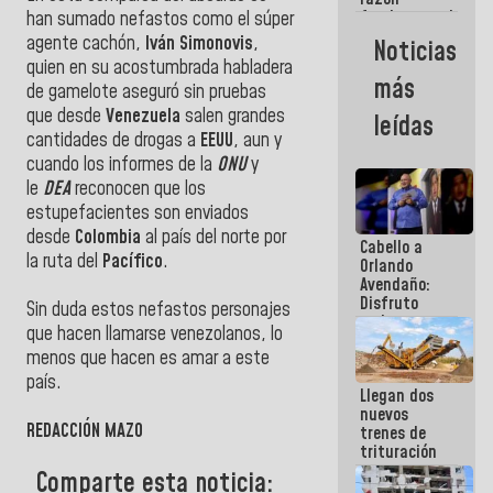
fundamental
han sumado nefastos como el súper
de todo lo
agente cachón,
Iván Simonovis
,
Noticias
que
quien en su acostumbrada habladera
estamos
más
de gamelote aseguró sin pruebas
haciendo
que desde
Venezuela
salen grandes
leídas
cantidades de drogas a
EEUU
, aun y
cuando los informes de la
ONU
y
le
DEA
reconocen que los
estupefacientes son enviados
desde
Colombia
al país del norte por
Cabello a
la ruta del
Pacífico
.
Orlando
Avendaño:
Disfruto
Sin duda estos nefastos personajes
cada vez
que hacen llamarse venezolanos, lo
que escribes
menos que hacen es amar a este
porque lo
que haces
país.
Llegan dos
es
nuevos
embarrarla
REDACCIÓN MAZO
trenes de
trituración
para
Comparte esta noticia:
optimizar