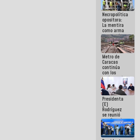
manejo de
escombros
Necropolítica
en La Guaira
opositora:
La mentira
como arma
contra el
Pueblo
Metro de
Caracas
continúa
con los
trabajos de
mantenimiento
e inspección
en la Línea 2
Presidenta
(E)
Rodríguez
se reunió
con Estado
Mayor
Eléctrico
para