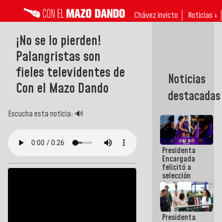
Chávez invicto
Noticias ↓
¡No se lo pierden!
Palangristas son
fieles televidentes de
Noticias
Con el Mazo Dando
destacadas
Escucha esta noticia: 🔊
Presidenta
Encargada
felicitó a
selección
femenina de
baloncesto
por su
clasificación
Presidenta
a la