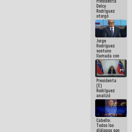
Presidenta
abordar
Delcy
planes de
Rodríguez
acción
otorgó
medalla
"Héroe de
Venezuela"
a servidores
Jorge
públicos
Rodríguez
sostuvo
llamada con
Dinorah
Figuera y
acuerdan
primer
Presidenta
encuentro
(E)
presencial
Rodríguez
para el
analizó
diálogo
junto a
gobernadores
planes de
recuperación
Cabello:
del Sistema
Todos los
Eléctrico
diálogos son
Nacional