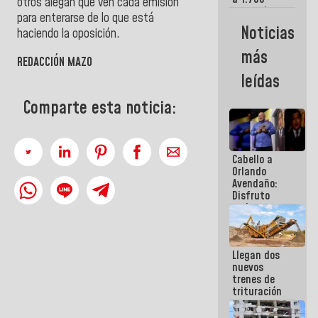
otros alegan que ven cada emisión
comerciantes
para enterarse de lo que está
y
Noticias
haciendo la oposición.
emprendedores
afectados
más
por
REDACCIÓN MAZO
terremotos
leídas
Comparte esta noticia:
Cabello a
Orlando
Avendaño:
Disfruto
cada vez
que escribes
porque lo
que haces
Llegan dos
es
nuevos
embarrarla
trenes de
trituración
para
optimizar