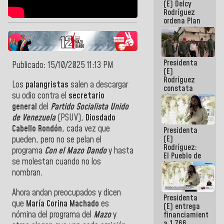
(E) Delcy
AmeriCup
Rodríguez
2027
ordena Plan
maestro de
desarrollo
logístico y
turístico
Presidenta
para La
Publicado: 15/10/2025 11:13 PM
(E)
Guaira
Rodríguez
Los
palangristas
salen a descargar
constata
su odio contra el
secretario
obras de
rehabilitación
general
del
Partido Socialista Unido
de Escuela
de Venezuela
(PSUV),
Diosdado
Militar de
Cabello Rondón
, cada vez que
Presidenta
Mamo en La
(E)
Guaira
pueden, pero no se pelan el
Rodríguez:
programa
Con el Mazo Dando
y hasta
El Pueblo de
se molestan cuando no los
La Guaira
nombran.
siempre
estará
acompañada
Ahora andan preocupados y dicen
Presidenta
por el
que
María Corina Machado
es
(E) entrega
Gobierno
nómina del programa del
Mazo
y
financiamientos
Nacional
a 1.766