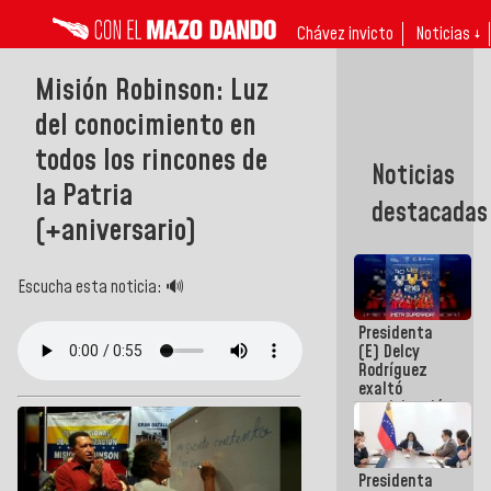
Chávez invicto
Noticias ↓
Misión Robinson: Luz
del conocimiento en
todos los rincones de
Noticias
la Patria
destacadas
(+aniversario)
Escucha esta noticia: 🔊
Presidenta
(E) Delcy
Rodríguez
exaltó
participación
de
Venezuela
en Juegos
Presidenta
Centroamericanos