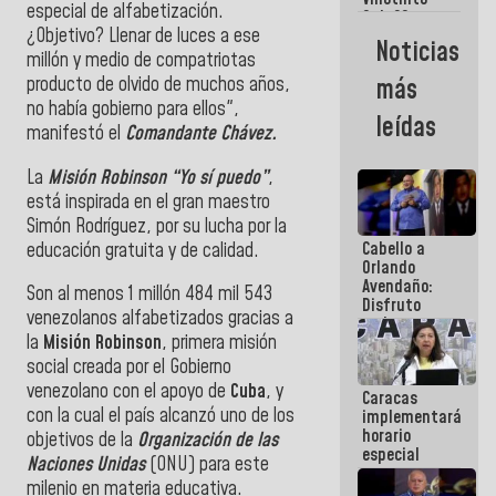
Maiquetía
especial de alfabetización.
Sub 20
¿Objetivo? Llenar de luces a ese
campeona
Noticias
frente
millón y medio de compatriotas
México Sub
producto de olvido de muchos años,
más
23 en los
no había gobierno para ellos",
Centroamericanos
leídas
manifestó el
Comandante Chávez.
La
Misión Robinson “Yo sí puedo”
,
está inspirada en el gran maestro
Simón Rodríguez, por su lucha por la
Cabello a
educación gratuita y de calidad.
Orlando
Avendaño:
Son al menos 1 millón 484 mil 543
Disfruto
venezolanos alfabetizados gracias a
cada vez
la
Misión Robinson
, primera misión
que escribes
porque lo
social creada por el Gobierno
que haces
venezolano con el apoyo de
Cuba
, y
Caracas
es
con la cual el país alcanzó uno de los
implementará
embarrarla
horario
objetivos de la
Organización de las
especial
Naciones Unidas
(ONU) para este
para
milenio en materia educativa.
adaptarse