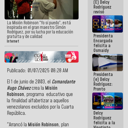
(E) Delcy
y del Caribe
Rodríguez
2026
revisó
agenda
económica y
La Misión Robinson “Yo sí puedo”, está
ejecución de
inspirada en el gran maestro Simón
fondos de
Rodríguez, por su lucha por la educación
Presidenta
emergencia
gratuita y de calidad
Encargada
post-sismos
Internet
felicita a
Osmaidy
Arias y
Giraly
Marcano por
hacer
Publicado: 01/07/2025 08:28 AM
Presidenta
historia en
(e) Delcy
los
El 1 de junio de 2003, el
Comandante
Rodríguez:
Centroamericanos
Hugo Chávez
crea la
Misión
Pronto
restableceremos
Robinson
, programa educativo que
las
la finalidad alfabetizar a aquellos
operaciones
venezolanos excluidos por la Cuarta
en el
Delcy
República.
Aeropuerto
Rodríguez
Internacional
felicita a la
de
"Arrancó la
Misión Robinson
, plan
Vinotinto