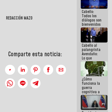
al plan de
ahorro
Cabello:
energético
Todos los
REDACCIÓN MAZO
diálogos son
bienvenidos
siempre que
estén en el
marco de la
Constitución
Cabello al
de la
palangrista
República
Comparte esta noticia:
Avendaño:
Lo que
vayas a
escribir
hazlo hoy
por que no
¿Cómo
sabemos si
funciona la
la semana
guerra
que viene
cognitiva a
hay
favor de la
programa
narrativa
hegemónica?
(1)