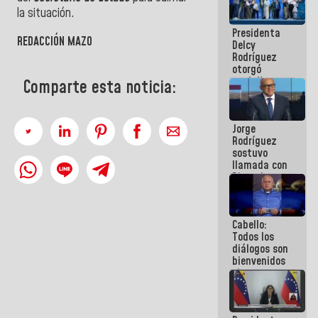
manejo de
la situación.
escombros
Presidenta
en La Guaira
REDACCIÓN MAZO
Delcy
Rodríguez
otorgó
medalla
Comparte esta noticia:
"Héroe de
Venezuela"
a servidores
Jorge
públicos
Rodríguez
sostuvo
llamada con
Dinorah
Figuera y
acuerdan
primer
Cabello:
encuentro
Todos los
presencial
diálogos son
para el
bienvenidos
diálogo
siempre que
estén en el
marco de la
Constitución