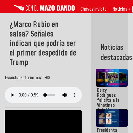
Chávez invicto
Noticias ↓
¿Marco Rubio en
salsa? Señales
indican que podría ser
Noticias
el primer despedido de
destacadas
Trump
Escucha esta noticia: 🔊
Delcy
Rodríguez
felicita a la
Vinotinto
Sub 20
campeona
frente
México Sub
Presidenta
23 en los