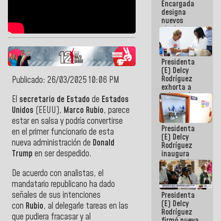
Encargada
Centroamericanos
designa
nuevos
titulares en
el
Viceministerio
de Energía
Presidenta
Eléctrica y
(E) Delcy
CORPOELEC
Rodríguez
Publicado: 26/03/2025 10:06 PM
exhorta a
gobernadores
El
secretario de Estado
de
Estados
y alcaldes a
Unidos
(EEUU),
Marco Rubio
, parece
edificar
casas para
estar en salsa y podría convertirse
Presidenta
abuelos
en el primer funcionario de esta
(E) Delcy
nueva administración de
Donald
Rodríguez
Trump
en ser despedido.
inaugura
casa de los
Abuelos
De acuerdo con analistas, el
Primavera
mandatario republicano ha dado
en Caracas
señales de sus intenciones
Presidenta
(E) Delcy
con
Rubio
, al delegarle tareas en las
Rodríguez
que pudiera fracasar y al
firmó nueva