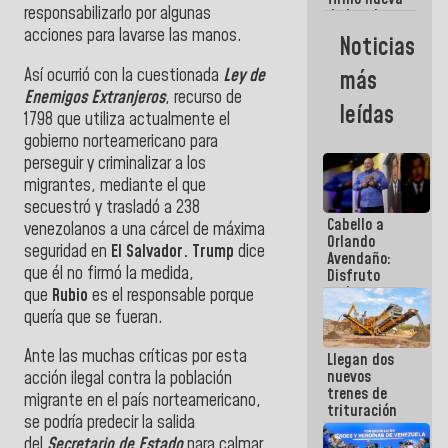
responsabilizarlo por algunas
de Ley de
Arrendamiento
acciones para lavarse las manos.
Noticias
aprobada
por la AN
Así ocurrió con la cuestionada
Ley de
más
Enemigos Extranjeros
, recurso de
leídas
1798 que utiliza actualmente el
gobierno norteamericano para
perseguir y criminalizar a los
migrantes, mediante el que
secuestró y trasladó a 238
Cabello a
venezolanos a una cárcel de máxima
Orlando
seguridad en
El Salvador.
Trump
dice
Avendaño:
que él no firmó la medida,
Disfruto
cada vez
que
Rubio
es el responsable porque
que escribes
quería que se fueran.
porque lo
que haces
Ante las muchas críticas por esta
Llegan dos
es
nuevos
embarrarla
acción ilegal contra la población
trenes de
migrante en el país norteamericano,
trituración
se podría predecir la salida
para
del
Secretario de Estado
para calmar
optimizar