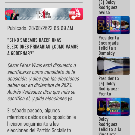
(E) Delcy
y del Caribe
Rodríguez
2026
revisó
agenda
económica y
ejecución de
Publicado: 28/08/2022 06:00 AM
fondos de
Presidenta
emergencia
“SI NO SABEMOS HACER UNAS
Encargada
post-sismos
ELECCIONES PRIMARIAS ¿COMO VAMOS
felicita a
Osmaidy
A GOBERNAR?”
Arias y
Giraly
César Pérez Vivas está dispuesto a
Marcano por
sacrificarse como candidato de la
hacer
oposición, y dice que las elecciones
Presidenta
historia en
(e) Delcy
los
deben ser en diciembre de 2023.
Rodríguez:
Centroamericanos
Andrés Velásquez dice que más se
Pronto
sacrifica él, y pide elecciones ya.
restableceremos
las
operaciones
El sábado pasado, algunos
en el
miembros caídos de la oposición le
Delcy
Aeropuerto
hicieron seguimiento a las
Rodríguez
Internacional
felicita a la
de
elecciones del Partido Socialista
Vinotinto