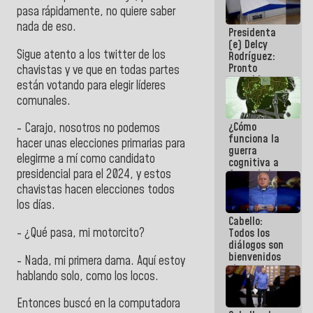
al plan de
pasa rápidamente, no quiere saber
ahorro
nada de eso.
Presidenta
energético
(e) Delcy
Sigue atento a los twitter de los
Rodríguez:
Pronto
chavistas y ve que en todas partes
restableceremos
están votando para elegir líderes
las
comunales.
operaciones
en el
¿Cómo
Aeropuerto
- Carajo, nosotros no podemos
funciona la
Internacional
hacer unas elecciones primarias para
guerra
de
elegirme a mí como candidato
cognitiva a
Maiquetía
presidencial para el 2024, y estos
favor de la
narrativa
chavistas hacen elecciones todos
hegemónica?
los días.
(1)
Cabello:
- ¿Qué pasa, mi motorcito?
Todos los
diálogos son
bienvenidos
- Nada, mi primera dama. Aquí estoy
siempre que
hablando solo, como los locos.
estén en el
marco de la
Entonces buscó en la computadora
Constitución