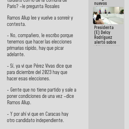
turulato con lo de la Comuna de
nuevos
Paris? –le pregunta Rosales
titulares en
el
Ramos Allup lee y vuelve a sonreír y
Viceministerio
de Energía
contesta.
Presidenta
Eléctrica y
(E) Delcy
CORPOELEC
- No, compañero, le escribo porque
Rodríguez
tenemos que hacer las elecciones
alertó sobre
el impacto
primarias rápido, hay que picar
de la
adelante.
emergencia
climática en
- Sí, ya vi que Pérez Vivas dice que
los oceános
para diciembre del 2023 hay que
hacer esas elecciones.
- Gente que no tiene partido y sale a
poner condiciones de una vez –dice
Ramos Allup.
- Y por ahí vi que en Caracas hay
otro candidato independiente.