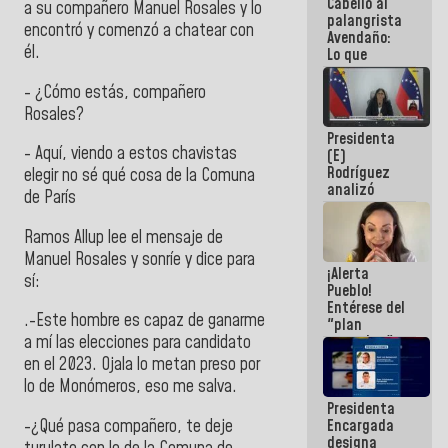
Cabello al
de la
a su compañero Manuel Rosales y lo
palangrista
República
encontró y comenzó a chatear con
Avendaño:
él.
Lo que
vayas a
escribir
- ¿Cómo estás, compañero
hazlo hoy
Rosales?
por que no
Presidenta
sabemos si
-
Aquí, viendo a estos chavistas
(E)
la semana
Rodríguez
que viene
elegir no sé qué cosa de la Comuna
analizó
hay
de París
junto a
programa
gobernadores
Ramos Allup lee el mensaje de
planes de
recuperación
Manuel Rosales y sonríe y dice para
¡Alerta
del Sistema
sí:
Pueblo!
Eléctrico
Entérese del
Nacional
.-Este hombre es capaz de ganarme
"plan
enjambre"
a mí las elecciones para candidato
de La Sayo
en el 2023. Ojala lo metan preso por
para
lo de Monómeros, eso me salva.
sabotear el
Presidenta
diálogo y
Encargada
-¿Qué pasa compañero, te deje
promover el
designa
caos