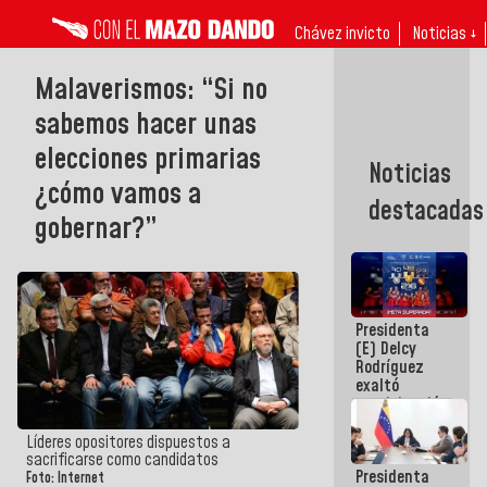
Chávez invicto
Noticias ↓
Malaverismos: “Si no
sabemos hacer unas
elecciones primarias
Noticias
¿cómo vamos a
destacadas
gobernar?”
Presidenta
(E) Delcy
Rodríguez
exaltó
participación
de
Venezuela
Líderes opositores dispuestos a
en Juegos
sacrificarse como candidatos
Presidenta
Centroamericanos
Foto: Internet