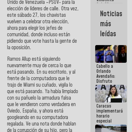
Maiquetía
Unido de Venezuela –PSUV- para la
Sub 20
elección de líderes de calle. Otra vez,
campeona
Noticias
frente
este sábado 27, los chavistas
México Sub
vuelven a celebrar otra elección,
más
23 en los
ahora para elegir los jefes de
Centroamericanos
leídas
comunidad, donde incluso están
pidiendo que vote hasta la gente de
la oposición.
Ramos Allup está siguiendo
nuevamente muy de cerca lo que
Cabello a
Orlando
está pasando. En su escritorio, y al
Avendaño:
frente de la computadora que le
Disfruto
trajo de Miami su cuñado, vigila lo
cada vez
que escribes
que está pasando. Ya había limpiado
porque lo
con su pañuelo la armadura falsa
que haces
que le vendieron como verdadera en
Caracas
es
Oviedo, España, y ahora está
implementará
embarrarla
horario
googleando en su computadora
especial
regalada. Ve una nota donde hablan
para
de la corrupción de su hijo, pero la
adaptarse