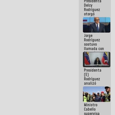
Presidenta
abordar
Delcy
planes de
Rodríguez
acción
otorgó
medalla
"Héroe de
Venezuela"
a servidores
Jorge
públicos
Rodríguez
sostuvo
llamada con
Dinorah
Figuera y
acuerdan
primer
Presidenta
encuentro
(E)
presencial
Rodríguez
para el
analizó
diálogo
junto a
gobernadores
planes de
recuperación
Ministro
del Sistema
Cabello
Eléctrico
supervisa
Nacional