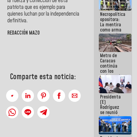
la fuerza y convicción de esta
manejo de
patriota que es ejemplo para
escombros
quienes luchan por la independencia
Necropolítica
en La Guaira
opositora:
definitiva.
La mentira
como arma
REDACCIÓN MAZO
contra el
Pueblo
Metro de
Caracas
continúa
con los
Comparte esta noticia:
trabajos de
mantenimiento
e inspección
en la Línea 2
Presidenta
(E)
Rodríguez
se reunió
con Estado
Mayor
Eléctrico
para