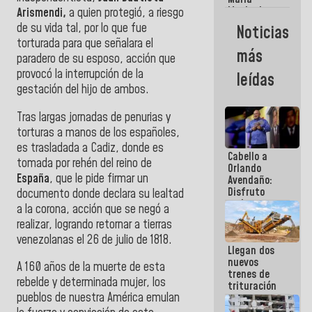
Machado:
Arismendi,
a quien protegió, a riesgo
¿Quién le
de su vida tal, por lo que fue
Noticias
puede creer?
torturada para que señalara el
¿Y la gente
más
paradero de su esposo, acción que
que ella iba
a salvar en
provocó la interrupción de la
leídas
La Guaira?
gestación del hijo de ambos.
Tras largas jornadas de penurias y
torturas a manos de los españoles,
es trasladada a Cadiz, donde es
Cabello a
tomada por rehén del reino de
Orlando
España
, que le pide firmar un
Avendaño:
Disfruto
documento donde declara su lealtad
cada vez
a la corona, acción que se negó a
que escribes
realizar, logrando retornar a tierras
porque lo
venezolanas el 26 de julio de 1818.
que haces
Llegan dos
es
nuevos
embarrarla
A 160 años de la muerte de esta
trenes de
rebelde y determinada mujer, los
trituración
pueblos de nuestra América emulan
para
optimizar