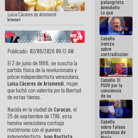
palangrista
Avendaño:
Lo que
Luisa Cáceres de Arismendi
vayas a
Internet
escribir
hazlo hoy
por que no
Cabello
sabemos si
ironiza
la semana
sobre
que viene
Publicado: 02/06/2026 09:12 AM
contradicciones
hay
y mentiras
programa
El 2 de junio de 1866, se suscita la
de María
Machado:
partida física de la revolucionaria y
¡Créanle!
prócer independentista venezolana,
Cabello: El
Luisa Cáceres de Arismendi
, mujer
PSUV por la
que luchó con valentía por la libertad
conciencia
de su
de estas tierras.
militancia
es la
Nacida en la ciudad de
Caracas
, el
organización
25 de septiembre de 1799, esta
política más
Cabello
sólida de
heroína venezolana contrajo
sobre falsas
Venezuela
matrimonio con el guerrero
promesas de
independentista,
Juan Bautista
María