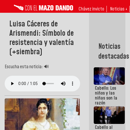
Chávez invicto
Noticias ↓
Luisa Cáceres de
Arismendi: Símbolo de
resistencia y valentía
Noticias
(+siembra)
destacadas
Escucha esta noticia: 🔊
Cabello: Los
niños y las
niñas son la
razón
fundamental
de todo lo
que
estamos
Cabello al
haciendo