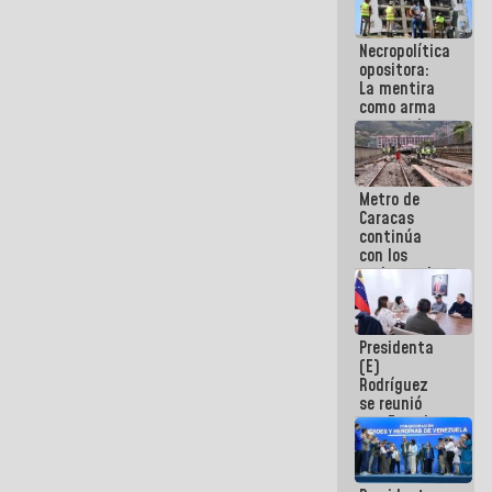
manejo de
escombros
Necropolítica
en La Guaira
opositora:
La mentira
como arma
contra el
Pueblo
Metro de
Caracas
continúa
con los
trabajos de
mantenimiento
e inspección
en la Línea 2
Presidenta
(E)
Rodríguez
se reunió
con Estado
Mayor
Eléctrico
para