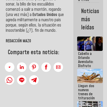
comerciantes
sonar, la bilis de los escuálidos
y
comenzó a salir a montón, rogando
Noticias
emprendedores
(una vez más) a
Estados Unidos
que
afectados
más
agreda militarmente a nuestro país
por
terremotos
porque, según ellos, la situación es
leídas
insostenible (¿?), fin de mundo.
REDACCIÓN MAZO
Comparte esta noticia:
Cabello a
Orlando
Avendaño:
Disfruto
cada vez
que escribes
porque lo
que haces
Llegan dos
es
nuevos
embarrarla
trenes de
trituración
para
optimizar