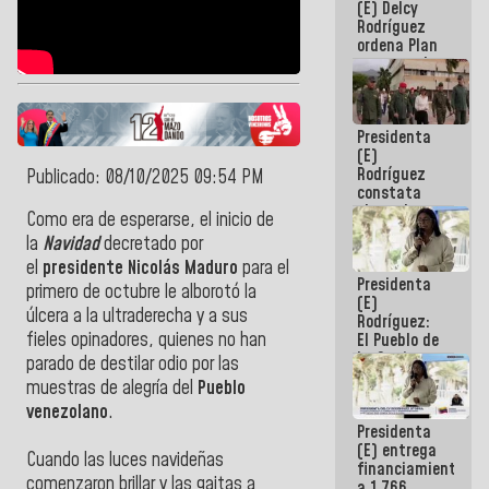
(E) Delcy
AmeriCup
Rodríguez
2027
ordena Plan
maestro de
desarrollo
logístico y
turístico
Presidenta
para La
(E)
Guaira
Rodríguez
Publicado: 08/10/2025 09:54 PM
constata
obras de
Como era de esperarse, el inicio de
rehabilitación
la
Navidad
decretado por
de Escuela
Militar de
el
presidente Nicolás Maduro
para el
Presidenta
Mamo en La
primero de octubre le alborotó la
(E)
Guaira
úlcera a la ultraderecha y a sus
Rodríguez:
fieles opinadores, quienes no han
El Pueblo de
La Guaira
parado de destilar odio por las
siempre
muestras de alegría del
Pueblo
estará
venezolano
.
acompañada
Presidenta
por el
(E) entrega
Gobierno
Cuando las luces navideñas
financiamientos
Nacional
comenzaron brillar y las gaitas a
a 1.766