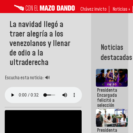
Chávez invicto
Noticias ↓
La navidad llegó a
traer alegría a los
venezolanos y llenar
Noticias
de odio a la
destacadas
ultraderecha
Escucha esta noticia: 🔊
Presidenta
Encargada
felicitó a
selección
femenina de
baloncesto
por su
clasificación
Presidenta
a la