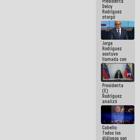
Presidenta
abordar
Delcy
planes de
Rodríguez
acción
otorgó
medalla
"Héroe de
Venezuela"
a servidores
Jorge
públicos
Rodríguez
sostuvo
llamada con
Dinorah
Figuera y
acuerdan
primer
Presidenta
encuentro
(E)
presencial
Rodríguez
para el
analizó
diálogo
junto a
gobernadores
planes de
recuperación
Cabello:
del Sistema
Todos los
Eléctrico
diálogos son
Nacional