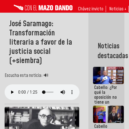
Chávez invicto
Noticias ↓
José Saramago:
Transformación
literaria a favor de la
Noticias
justicia social
destacadas
(+siembra)
Escucha esta noticia: 🔊
Cabello: ¿Por
qué la
oposición no
tiene un
programa
que se
convierta en
tendencia?
Cabello