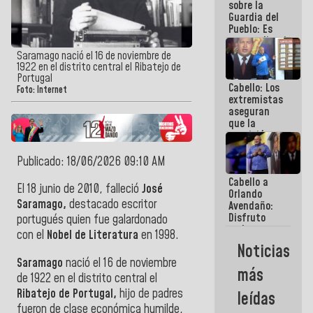
sobre la
Guardia del
Pueblo: Es
extraordinario
cómo esos
Saramago nació el 16 de noviembre de
muchachos
1922 en el distrito central el Ribatejo de
y
Portugal
Cabello: Los
muchachas
Foto: Internet
extremistas
se enlazan
aseguran
con la gente
que la
oposición
actual es la
más
Publicado: 18/06/2026 09:10 AM
dividida de
Cabello a
la historia
El 18 junio de 2010, falleció
José
Orlando
de
Saramago,
destacado escritor
Avendaño:
Venezuela
Disfruto
portugués quien fue galardonado
cada vez
con el
Nobel de Literatura
en 1998.
que escribes
Noticias
porque lo
Saramago
nació el 16 de noviembre
que haces
más
es
de 1922 en el distrito central el
embarrarla
Ribatejo de Portugal,
hijo de padres
leídas
fueron de clase económica humilde,