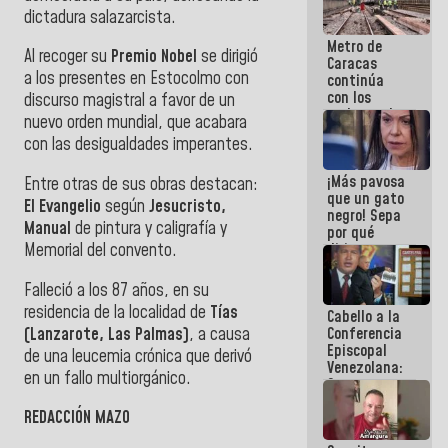
coberos,
dictadura salazarcista.
viven de la
Metro de
mentira
Al recoger su
Premio Nobel
se dirigió
Caracas
a los presentes en Estocolmo con
continúa
con los
discurso magistral a favor de un
trabajos de
nuevo orden mundial, que acabara
mantenimiento
con las desigualdades imperantes.
e inspección
en la Línea 2
¡Más pavosa
Entre otras de sus obras destacan:
que un gato
El Evangelio
según
Jesucristo,
negro! Sepa
Manual
de pintura y caligrafía y
por qué
Memorial del convento.
dirigentes
opositores
se
Falleció a los 87 años, en su
desmarcan
residencia de la localidad de
Tías
Cabello a la
de La Sayo
(Lanzarote, Las Palmas)
, a causa
Conferencia
Episcopal
de una leucemia crónica que derivó
Venezolana:
en un fallo multiorgánico.
Son unos
inmorales,
REDACCIÓN MAZO
ni una
botella de