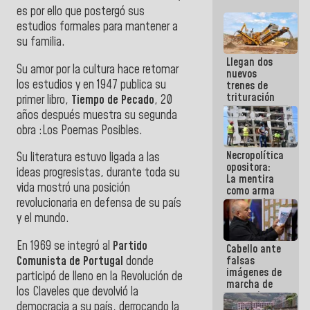
es por ello que postergó sus
estudios formales para mantener a
su familia.
Llegan dos
Su amor por la cultura hace retomar
nuevos
los estudios y en 1947 publica su
trenes de
trituración
primer libro,
Tiempo de Pecado
, 20
para
años después muestra su segunda
optimizar
obra :Los Poemas Posibles.
manejo de
escombros
Necropolítica
en La Guaira
Su literatura estuvo ligada a las
opositora:
ideas progresistas, durante toda su
La mentira
vida mostró una posición
como arma
contra el
revolucionaria en defensa de su país
Pueblo
y el mundo.
En 1969 se integró al
Partido
Cabello ante
Comunista de Portugal
donde
falsas
imágenes de
participó de lleno en la Revolución de
marcha de
los Claveles que devolvió la
extremistas:
democracia a su país, derrocando la
Son unos