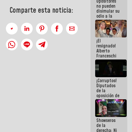
Opositores
agua han
no pueden
llevado
Comparte esta noticia:
disimular su
odio a la
paz del
pueblo
¡El
resignado!
Alberto
Franceschi
muestra su
frustración
ante
burguesía
¡Corruptos!
de siempre
Diputados
de la
oposición de
la AN de
2015
derrocharon
el dinero de
Showseros
los
de la
venezolanos
derecha: Ni