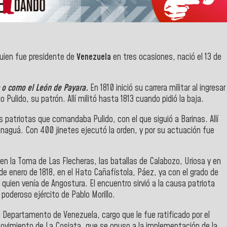
quien fue presidente de
Venezuela
en tres ocasiones, nació el 13 de
 o como el León de Payara.
En 1810 inició su carrera militar al ingresar
Pulido, su patrón. Allí militó hasta 1813 cuando pidió la baja.
s patriotas que comandaba Pulido, con el que siguió a Barinas. Allí
anaguá. Con 400 jinetes ejecutó la orden, y por su actuación fue
 en la Toma de Las Flecheras, las batallas de Calabozo, Uriosa y en
 de enero de 1818, en el Hato Cañafístola, Páez, ya con el grado de
 quien venía de Angostura. El encuentro sirvió a la causa patriota
 poderoso ejército de Pablo Morillo.
del Departamento de Venezuela, cargo que le fue ratificado por el
movimiento de La Cosiata, que se opuso a la implementación de la