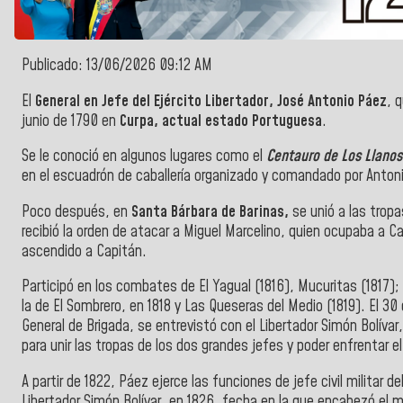
Publicado: 13/06/2026 09:12 AM
El
General en Jefe del Ejército Libertador, José Antonio Páez
, 
junio de 1790 en
Curpa, actual estado Portuguesa
.
Se le conoció en algunos lugares como el
Centauro de Los Llanos
en el escuadrón de caballería organizado y comandado por Antonio 
Poco después, en
Santa Bárbara de Barinas,
se unió a las tropa
recibió la orden de atacar a Miguel Marcelino, quien ocupaba a C
ascendido a Capitán.
Participó en los combates de El Yagual (1816), Mucuritas (1817);
la de El Sombrero, en 1818 y Las Queseras del Medio (1819). El 30
General de Brigada, se entrevistó con el Libertador Simón Bolívar,
para unir las tropas de los dos grandes jefes y poder enfrentar el
A partir de 1822, Páez ejerce las funciones de jefe civil militar 
Libertador Simón Bolívar, en 1826, fecha en la que encabezó el 