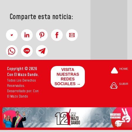
Comparte esta noticia:
Copyright © 2026
VISITA
HOME
Con El Mazo Dando.
NUESTRAS
REDES
Todos Los Derechos
SOCIALES →
SUBIR
Reservados.
Desarrollado por: Con
El Mazo Dando