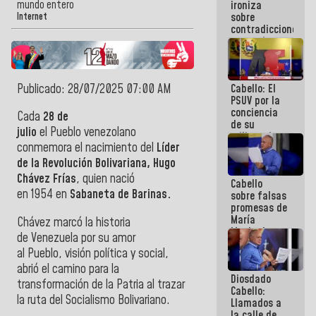
mundo entero
ironiza
la semana
sobre
que viene
Internet
contradicciones
hay
y mentiras
programa
de María
Machado:
¡Créanle!
Publicado: 28/07/2025 07:00 AM
Cabello: El
PSUV por la
conciencia
Cada
28 de
de su
julio
el Pueblo venezolano
militancia
conmemora el nacimiento del
Líder
es la
organización
de la Revolución Bolivariana, Hugo
política más
Chávez Frías
, quien nació
Cabello
sólida de
en 1954 en
Sabaneta de Barinas.
sobre falsas
Venezuela
promesas de
María
Chávez marcó la historia
Machado:
de Venezuela por su amor
¿Quién le
al Pueblo, visión política y social,
puede creer?
¿Y la gente
abrió el camino para la
Diosdado
que ella iba
transformación de la Patria al trazar
Cabello:
a salvar en
la ruta del Socialismo Bolivariano.
Llamados a
La Guaira?
la calle de