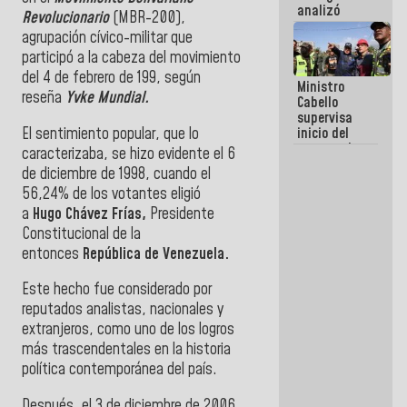
analizó
Revolucionario
(MBR-200),
junto a
agrupación cívico-militar que
gobernadores
participó a la cabeza del movimiento
planes de
recuperación
del 4 de febrero de 199, según
Ministro
del Sistema
reseña
Yvke Mundial.
Cabello
Eléctrico
supervisa
Nacional
El sentimiento popular, que lo
inicio del
proceso de
caracterizaba, se hizo evidente el 6
demolición
de diciembre de 1998, cuando el
de
56,24% de los votantes eligió
edificaciones
declaradas
a
Hugo Chávez Frías,
Presidente
en riesgo en
Constitucional de la
La Guaira
entonces
República de Venezuela.
(+Fotos)
Este hecho fue considerado por
reputados analistas, nacionales y
extranjeros, como uno de los logros
más trascendentales en la historia
política contemporánea del país.
Después, el 3 de diciembre de 2006,