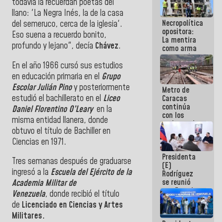
todavía la recuerdan poetas del
manejo de
llano: 'La Negra Inés, la de la casa
escombros
Necropolítica
en La Guaira
del semeruco, cerca de la iglesia'.
opositora:
Eso suena a recuerdo bonito,
La mentira
profundo y lejano", decía
Chávez
.
como arma
contra el
En el año 1966 cursó sus estudios
Pueblo
en educación primaria en el
Grupo
Escolar Julián Pino
y posteriormente
Metro de
estudió el bachillerato en el
Liceo
Caracas
continúa
Daniel Florentino O’Leary
en la
con los
misma entidad llanera, donde
trabajos de
obtuvo el título de Bachiller en
mantenimiento
e inspección
Ciencias en 1971.
en la Línea 2
Presidenta
Tres semanas después de graduarse
(E)
ingresó a la
Escuela del Ejército de la
Rodríguez
se reunió
Academia Militar de
con Estado
Venezuela
, donde recibió el título
Mayor
de
Licenciado en Ciencias y Artes
Eléctrico
Militares.
para