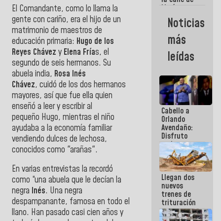
María
El Comandante, como lo llama la
Machado se
gente con cariño, era el hijo de un
Noticias
estrellaron
matrimonio de maestros de
de frente
más
educación primaria:
Hugo de los
contra el
Pueblo
Reyes Chávez
y
Elena Fría
s, el
leídas
segundo de seis hermanos. Su
abuela india,
Rosa Inés
Chávez
, cuidó de los dos hermanos
mayores, así que fue ella quien
enseñó a leer y escribir al
Cabello a
pequeño Hugo, mientras el niño
Orlando
ayudaba a la economía familiar
Avendaño:
Disfruto
vendiendo dulces de lechosa,
cada vez
conocidos como "arañas".
que escribes
porque lo
En varias entrevistas la recordó
que haces
Llegan dos
es
como “una abuela que le decían la
nuevos
embarrarla
negra
Inés
. Una negra
trenes de
despampanante, famosa en todo el
trituración
para
llano. Han pasado casi cien años y
optimizar