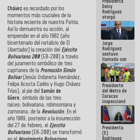
Presidenta
abordar
Delcy
planes de
Chávez
es recordado por los
Rodríguez
acción
momentos más cruciales de la
otorgó
historia reciente de nuestra Patria.
medalla
"Héroe de
Así lo demuestra su acción, al
Venezuela"
emprender en el año 1982 (año
a servidores
bicentenario del natalicio de El
Jorge
públicos
Rodríguez
Libertador) la creación del
Ejército
sostuvo
Bolivariano 200
(EB-200) a través
llamada con
del juramento simbólico de tres
Dinorah
Figuera y
capitanes de la
Promoción Simón
acuerdan
Bolívar
(Jesús Urdaneta Hernández,
primer
Felipe Acosta Carlés y Hugo Chávez
Presidente
encuentro
Frías), al pie del
Samán de
del Metro de
presencial
Caracas
para el
Güere
, símbolo de las tres
inspeccionó
diálogo
raíces: bolivariana, robinsoniana y
trabajos de
zamorana, de la
Revolución
. En el
rehabilitación
y
año 1989, posterior a la insurrección
modernización
del 27 de febrero, el
Ejercito
Presidenta
de la vía
Bolivariano
(EB-200) se transformó
(E)
férrea
Rodríguez
en el
Movimiento Bolivariano