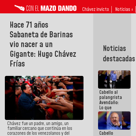
Chávez invicto
Noticias ↓
Hace 71 años
Sabaneta de Barinas
vio nacer a un
Noticias
Gigante: Hugo Chávez
destacadas
Frías
Cabello al
palangrista
Avendaño:
Lo que
vayas a
escribir
hazlo hoy
Chávez fue un padre, un amigo, un
por que no
familiar cercano que continúa en los
Cabello
corazones de los venezolanos y del
sabemos si