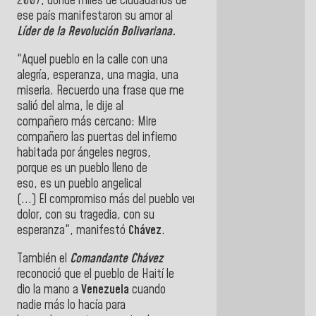
2007, donde miles de ciudadanos de
ese país manifestaron su amor al
Líder de la
Revolución Bolivariana
.
"Aquel
pueblo
en la calle
con
una
alegría, esperanza, una magia, una
miseria. Recuerdo una frase que me
salió
del
alma, le dije al
compañero
más
cercano: Mire
compañero las puertas
del
infierno
habitada por ángeles negros,
porque
es
un
pueblo
lleno de
eso,
es
un
pueblo
angelical
(...)
El
compromiso
más
del
pueblo
venezolano
es
con
el
pueblo
dolor,
con
su tragedia,
con
su
esperanza", manifestó
Chávez
.
También
el
Comandante
Chávez
reconoció que
el
pueblo
de
Haití
le
dio la mano a
Venezuela
cuando
nadie
más
lo hacía para