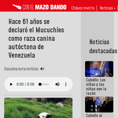
Chávez invicto
Noticias ↓
Hace 61 años se
declaró el Mucuchíes
como raza canina
Noticias
autóctona de
destacadas
Venezuela
Escucha esta noticia: 🔊
Cabello: Los
niños y las
niñas son la
razón
fundamental
de todo lo
que
estamos
Cabello al
haciendo