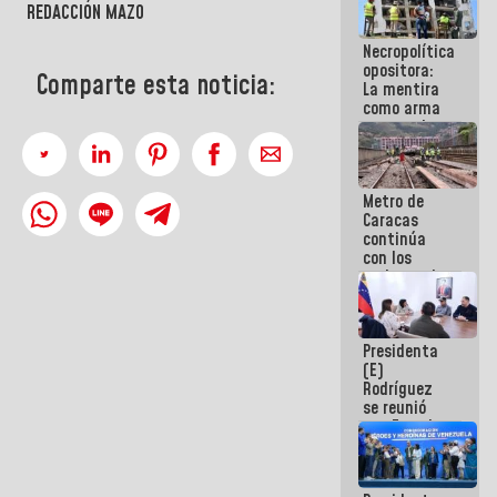
REDACCIÓN MAZO
manejo de
escombros
Necropolítica
en La Guaira
opositora:
Comparte esta noticia:
La mentira
como arma
contra el
Pueblo
Metro de
Caracas
continúa
con los
trabajos de
mantenimiento
e inspección
en la Línea 2
Presidenta
(E)
Rodríguez
se reunió
con Estado
Mayor
Eléctrico
para