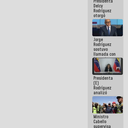
Presidenta
abordar
Delcy
planes de
Rodríguez
acción
otorgó
medalla
"Héroe de
Venezuela"
a servidores
Jorge
públicos
Rodríguez
sostuvo
llamada con
Dinorah
Figuera y
acuerdan
primer
Presidenta
encuentro
(E)
presencial
Rodríguez
para el
analizó
diálogo
junto a
gobernadores
planes de
recuperación
Ministro
del Sistema
Cabello
Eléctrico
supervisa
Nacional