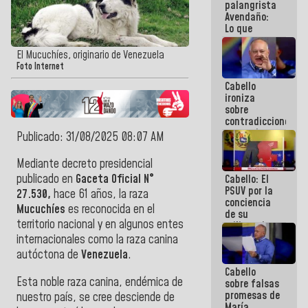
palangrista
Avendaño:
Lo que
vayas a
escribir
El Mucuchíes, originario de Venezuela
hazlo hoy
Foto Internet
por que no
Cabello
sabemos si
ironiza
la semana
sobre
que viene
contradicciones
hay
y mentiras
programa
Publicado: 31/08/2025 08:07 AM
de María
Machado:
Mediante decreto presidencial
¡Créanle!
publicado en
Gaceta Oficial N°
Cabello: El
PSUV por la
27.530,
hace 61 años, la raza
conciencia
Mucuchíes
es reconocida en el
de su
territorio nacional y en algunos entes
militancia
es la
internacionales como la raza canina
organización
autóctona de
Venezuela
.
política más
Cabello
sólida de
Esta noble raza canina, endémica de
sobre falsas
Venezuela
promesas de
nuestro país, se cree desciende de
María