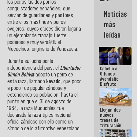
los perros traídos por los
Machado:
conquistadores españoles, que
¿Quién le
Noticias
servían de guardianes y pastores,
puede creer?
¿Y la gente
entre ellos mastines y perros
más
que ella iba
ovejeros, cuyos cruces dieron lugar a
a salvar en
leídas
un ejemplar de trabajo fuerte,
La Guaira?
poderoso y muy versátil: el
Mucuchíes, originario de Venezuela.
Durante su lucha por la
independencia del país, el
Libertador
Cabello a
Orlando
Simón Bolíva
r adoptó un perro de
Avendaño:
esta raza, llamado
Nevado
, que poco
Disfruto
a poco fue popularizándose y
cada vez
extendiendo su población, hasta el
que escribes
porque lo
punto en que el 31 de agosto de
que haces
1964, la raza Mucuchíes fue
Llegan dos
es
declarada la raza típica nacional,
nuevos
embarrarla
trenes de
oficializándose con ello como un
trituración
símbolo de lo afirmativo venezolano.
para
optimizar