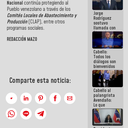
Nacional
continúa protegiendo al
Venezuela"
a servidores
Pueblo venezolano a través de los
Jorge
públicos
Comités Locales de Abastecimiento y
Rodríguez
Producción
(CLAP), entre otros
sostuvo
programas sociales.
llamada con
Dinorah
Figuera y
REDACCIÓN MAZO
acuerdan
primer
Cabello:
encuentro
Todos los
presencial
diálogos son
para el
bienvenidos
diálogo
siempre que
estén en el
Comparte esta noticia:
marco de la
Constitución
Cabello al
de la
palangrista
República
Avendaño:
Lo que
vayas a
escribir
hazlo hoy
por que no