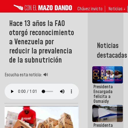
Chávez invicto
Noticias ↓
Hace 13 años la FAO
otorgó reconocimiento
a Venezuela por
Noticias
reducir la prevalencia
destacadas
de la subnutrición
Escucha esta noticia: 🔊
Presidenta
Encargada
felicita a
Osmaidy
Arias y
Giraly
Marcano por
hacer
Presidenta
historia en