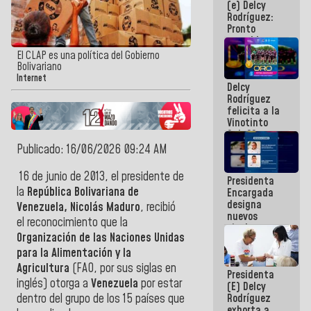
(e) Delcy
los
Rodríguez:
Centroamericanos
Pronto
restableceremos
las
El CLAP es una política del Gobierno
operaciones
Bolivariano
en el
Internet
Delcy
Aeropuerto
Rodríguez
Internacional
felicita a la
de
Vinotinto
Maiquetía
Sub 20
campeona
Publicado: 16/06/2026 09:24 AM
frente
México Sub
16 de junio de 2013, el presidente de
Presidenta
23 en los
la
República Bolivariana de
Encargada
Centroamericanos
designa
Venezuela,
Nicolás Maduro
, recibió
nuevos
el reconocimiento que la
titulares en
Organización de las Naciones Unidas
el
Viceministerio
para la Alimentación y la
de Energía
Agricultura
(FAO, por sus siglas en
Presidenta
Eléctrica y
inglés) otorga a
Venezuela
por estar
(E) Delcy
CORPOELEC
Rodríguez
dentro del grupo de los 15 países que
exhorta a