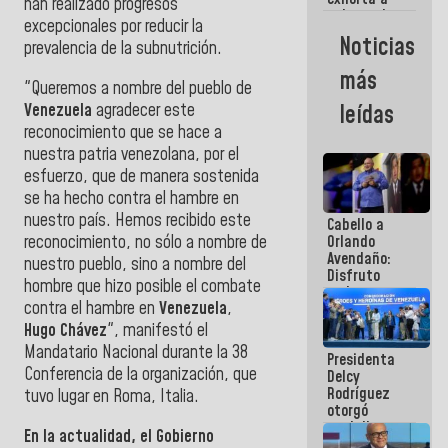
han realizado progresos
gobernadores
excepcionales por reducir la
y alcaldes a
Noticias
prevalencia de la subnutrición.
edificar
casas para
más
abuelos
"Queremos a nombre del pueblo de
Venezuela
agradecer este
leídas
reconocimiento que se hace a
nuestra patria venezolana, por el
esfuerzo, que de manera sostenida
se ha hecho contra el hambre en
nuestro país. Hemos recibido este
Cabello a
reconocimiento, no sólo a nombre de
Orlando
Avendaño:
nuestro pueblo, sino a nombre del
Disfruto
hombre que hizo posible el combate
cada vez
contra el hambre en
Venezuela
,
que escribes
porque lo
Hugo Chávez
", manifestó el
que haces
Mandatario Nacional durante la 38
Presidenta
es
Conferencia de la organización, que
Delcy
embarrarla
Rodríguez
tuvo lugar en Roma, Italia.
otorgó
medalla
En la actualidad, el Gobierno
"Héroe de