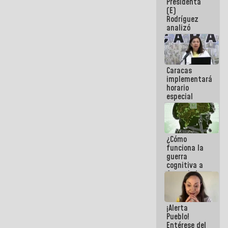
Presidenta
sabemos si
(E)
la semana
Rodríguez
que viene
analizó
hay
junto a
programa
gobernadores
planes de
recuperación
Caracas
del Sistema
implementará
Eléctrico
horario
Nacional
especial
para
adaptarse
al plan de
ahorro
¿Cómo
energético
funciona la
guerra
cognitiva a
favor de la
narrativa
hegemónica?
(1)
¡Alerta
Pueblo!
Entérese del