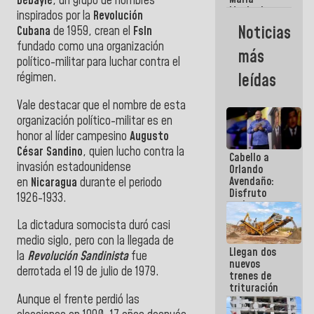
Debayle
, un grupo de hombres
Machado:
inspirados por la
Revolución
¿Quién le
Noticias
Cubana
de 1959, crean el
Fsln
puede creer?
fundado como una organización
¿Y la gente
más
que ella iba
político-militar para luchar contra el
a salvar en
régimen.
leídas
La Guaira?
Vale destacar que el nombre de esta
organización político-militar es en
honor al líder campesino
Augusto
César Sandino
, quien lucho contra la
Cabello a
invasión estadounidense
Orlando
Avendaño:
en
Nicaragua
durante el periodo
Disfruto
1926-1933.
cada vez
que escribes
La dictadura somocista duró casi
porque lo
medio siglo, pero con la llegada de
que haces
Llegan dos
es
la
Revolución Sandinista
fue
nuevos
embarrarla
derrotada el 19 de julio de 1979.
trenes de
trituración
Aunque el frente perdió las
para
optimizar