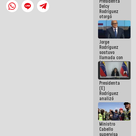
Presidenta
abordar
Delcy
planes de
Rodríguez
acción
otorgó
medalla
"Héroe de
Venezuela"
a servidores
Jorge
públicos
Rodríguez
sostuvo
llamada con
Dinorah
Figuera y
acuerdan
primer
Presidenta
encuentro
(E)
presencial
Rodríguez
para el
analizó
diálogo
junto a
gobernadores
planes de
recuperación
Ministro
del Sistema
Cabello
Eléctrico
supervisa
Nacional