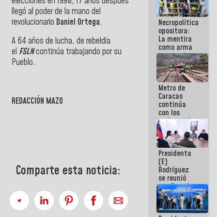
elecciones en 1990, 17 años después
manejo de
llegó al poder de la mano del
escombros
revolucionario
Daniel Ortega
.
Necropolítica
en La Guaira
opositora:
La mentira
A 64 años de lucha, de rebeldía
como arma
el
FSLN
continúa trabajando por su
contra el
Pueblo.
Pueblo
Metro de
Caracas
REDACCIÓN MAZO
continúa
con los
trabajos de
mantenimiento
e inspección
en la Línea 2
Presidenta
(E)
Comparte esta noticia:
Rodríguez
se reunió
con Estado
Mayor
Eléctrico
para