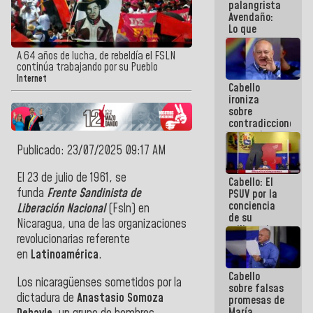
palangrista
Avendaño:
Lo que
vayas a
escribir
A 64 años de lucha, de rebeldía el FSLN
hazlo hoy
continúa trabajando por su Pueblo
por que no
Internet
Cabello
sabemos si
ironiza
la semana
sobre
que viene
contradicciones
hay
y mentiras
programa
de María
Publicado: 23/07/2025 09:17 AM
Machado:
¡Créanle!
El 23 de julio de 1961, se
Cabello: El
funda
Frente Sandinista de
PSUV por la
conciencia
Liberación Nacional
(Fsln) en
de su
Nicaragua, una de las organizaciones
militancia
revolucionarias referente
es la
organización
en
Latinoamérica
.
política más
Cabello
sólida de
Los nicaragüenses sometidos por la
sobre falsas
Venezuela
dictadura de
Anastasio Somoza
promesas de
María