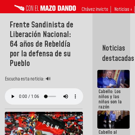
Chávez invicto
Noticias ↓
Frente Sandinista de
Liberación Nacional:
64 años de Rebeldía
Noticias
por la defensa de su
destacadas
Pueblo
Escucha esta noticia: 🔊
Cabello: Los
niños y las
niñas son la
razón
fundamental
de todo lo
que
estamos
Cabello al
haciendo