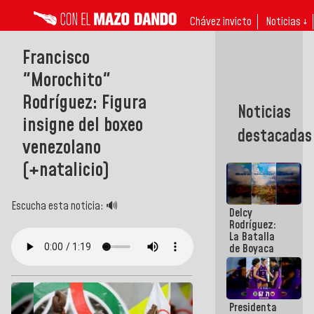
Chávez invicto
Noticias ↓
Francisco
"Morochito"
Rodríguez: Figura
Noticias
insigne del boxeo
destacadas
venezolano
(+natalicio)
Escucha esta noticia: 🔊
Delcy
Rodríguez:
La Batalla
de Boyaca
representa
un capítulo
decisivo en
la gesta
Presidenta
emancipadora