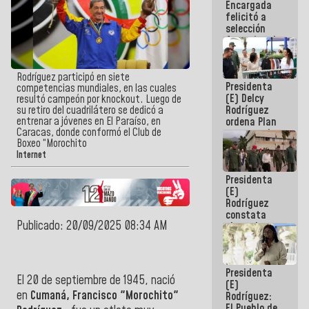
Encargada
de nuestra
felicitó a
América
selección
femenina de
baloncesto
por su
clasificación
Rodríguez participó en siete
Presidenta
a la
competencias mundiales, en las cuales
(E) Delcy
AmeriCup
resultó campeón por knockout. Luego de
Rodríguez
su retiro del cuadrilátero se dedicó a
2027
entrenar a jóvenes en El Paraíso, en
ordena Plan
Caracas, donde conformó el Club de
maestro de
Boxeo “Morochito
desarrollo
Internet
logístico y
turístico
Presidenta
para La
(E)
Guaira
Rodríguez
constata
Publicado: 20/09/2025 08:34 AM
obras de
rehabilitación
de Escuela
Militar de
Presidenta
Mamo en La
El 20 de septiembre de 1945, nació
(E)
Guaira
en
Cumaná, Francisco "Morochito"
Rodríguez:
El Pueblo de