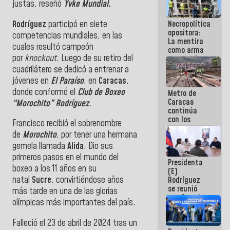
justas, reseñó
Yvke Mundial.
manejo de
escombros
Rodríguez
participó en siete
Necropolítica
en La Guaira
opositora:
competencias mundiales, en las
La mentira
cuales resultó campeón
como arma
por
knockout
. Luego de su retiro del
contra el
Pueblo
cuadrilátero se dedicó a entrenar a
jóvenes en
El Paraíso
, en
Caracas
,
donde conformó el
Club de Boxeo
Metro de
Caracas
“Morochito” Rodríguez
.
continúa
con los
Francisco recibió el sobrenombre
trabajos de
de
Morochito
, por tener una hermana
mantenimiento
e inspección
gemela llamada
Alida
. Dio sus
en la Línea 2
primeros pasos en el mundo del
Presidenta
boxeo a los 11 años en su
(E)
natal
Sucre
, convirtiéndose años
Rodríguez
se reunió
más tarde en una de las glorias
con Estado
olímpicas más importantes del país.
Mayor
Eléctrico
Falleció el 23 de abril de 2024 tras un
para