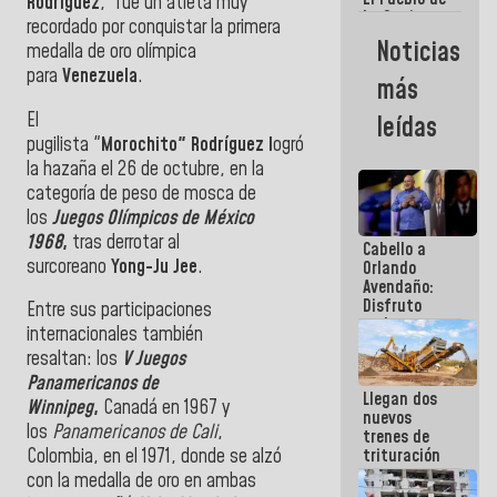
Rodríguez
, fue un atleta muy
La Guaira
recordado por conquistar la primera
siempre
Noticias
medalla de oro olímpica
estará
acompañada
para
Venezuela
.
más
por el
Gobierno
El
leídas
Nacional
pugilista "
Morochito" Rodríguez l
ogró
la hazaña el 26 de octubre, en la
categoría de peso de mosca de
los
Juegos Olímpicos de México
1968
,
tras derrotar al
Cabello a
surcoreano
Yong-Ju Jee
.
Orlando
Avendaño:
Disfruto
Entre sus participaciones
cada vez
internacionales también
que escribes
resaltan: los
V Juegos
porque lo
que haces
Panamericanos de
Llegan dos
es
Winnipeg
,
Canadá en 1967 y
nuevos
embarrarla
los
Panamericanos de Cali
,
trenes de
trituración
Colombia, en el 1971, donde se alzó
para
con la medalla de oro en ambas
optimizar