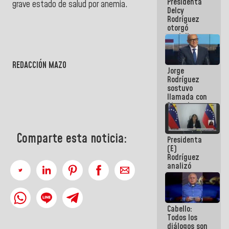
Presidenta
abordar
grave estado de salud por anemia.
Delcy
planes de
Rodríguez
acción
otorgó
medalla
"Héroe de
Venezuela"
a servidores
REDACCIÓN MAZO
Jorge
públicos
Rodríguez
sostuvo
llamada con
Dinorah
Figuera y
acuerdan
primer
Comparte esta noticia:
Presidenta
encuentro
(E)
presencial
Rodríguez
para el
analizó
diálogo
junto a
gobernadores
planes de
recuperación
Cabello:
del Sistema
Todos los
Eléctrico
diálogos son
Nacional