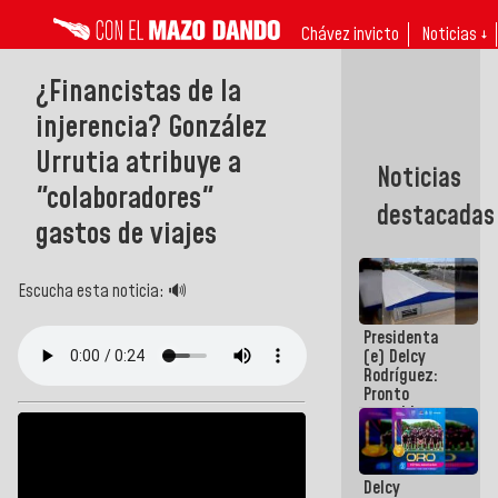
Chávez invicto
Noticias ↓
¿Financistas de la
injerencia? González
Urrutia atribuye a
Noticias
"colaboradores"
destacadas
gastos de viajes
Escucha esta noticia: 🔊
Presidenta
(e) Delcy
Rodríguez:
Pronto
restableceremos
las
operaciones
en el
Delcy
Aeropuerto