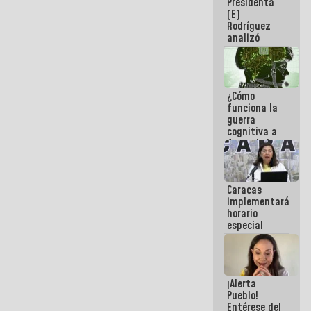
Presidenta
sabemos si
(E)
la semana
Rodríguez
que viene
analizó
hay
junto a
programa
gobernadores
planes de
recuperación
¿Cómo
del Sistema
funciona la
Eléctrico
guerra
Nacional
cognitiva a
favor de la
narrativa
hegemónica?
(1)
Caracas
implementará
horario
especial
para
adaptarse
al plan de
ahorro
¡Alerta
energético
Pueblo!
Entérese del