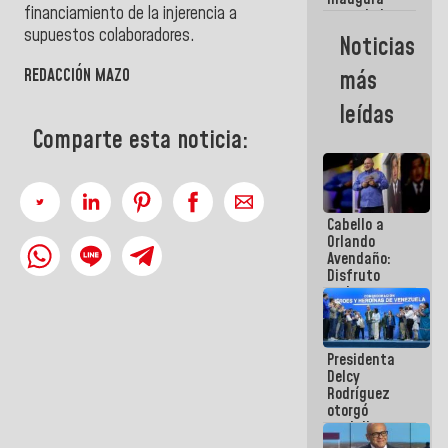
financiamiento de la injerencia a
casa de los
Abuelos
supuestos colaboradores.
Noticias
Primavera
en Caracas
REDACCIÓN MAZO
más
leídas
Comparte esta noticia:
Cabello a
Orlando
Avendaño:
Disfruto
cada vez
que escribes
porque lo
que haces
Presidenta
es
Delcy
embarrarla
Rodríguez
otorgó
medalla
"Héroe de