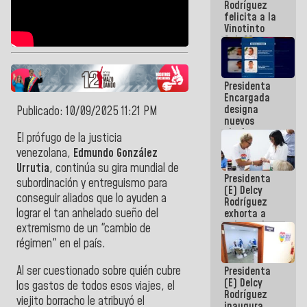
Rodríguez
Internacional
felicita a la
de
Vinotinto
Maiquetía
Sub 20
campeona
frente
México Sub
Presidenta
23 en los
Encargada
Centroamericanos
designa
Publicado: 10/09/2025 11:21 PM
nuevos
titulares en
El prófugo de la justicia
el
venezolana,
Edmundo González
Viceministerio
de Energía
Urrutia
, continúa su gira mundial de
Presidenta
Eléctrica y
subordinación y entreguismo para
(E) Delcy
CORPOELEC
conseguir aliados que lo ayuden a
Rodríguez
lograr el tan anhelado sueño del
exhorta a
gobernadores
extremismo de un "cambio de
y alcaldes a
régimen" en el país.
edificar
casas para
Al ser cuestionado sobre quién cubre
Presidenta
abuelos
(E) Delcy
los gastos de todos esos viajes, el
Rodríguez
viejito borracho le atribuyó el
inaugura