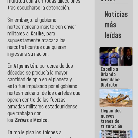
multitud corría en todas direcciones
comerciantes
tras escucharse la detonación.
y
Noticias
emprendedores
Sin embargo, el gobierno
afectados
más
por
norteamericano insiste con enviar
terremotos
militares al
Caribe
, para
leídas
supuestamente atacar a los
narcotraficantes que quieran
ingresar a su nación.
En
Afganistán,
por cerca de dos
Cabello a
décadas se producía la mayor
Orlando
cantidad de opio en el planeta y
Avendaño:
Disfruto
esto fue impulsado por el gobierno
cada vez
norteamericano, de los carteles que
que escribes
operan dentro de las fuerzas
porque lo
que haces
armadas militares estadounidense
Llegan dos
es
que trabajan con
nuevos
embarrarla
los
Zetas
de
México
.
trenes de
trituración
para
Trump le pisa los talones a
optimizar