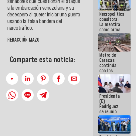
senadores que cuestionan el ataque
manejo de
a la embarcación venezolana y su
escombros
Necropolítica
desespero al querer iniciar una guerra
en La Guaira
opositora:
usando la falsa bandera del
La mentira
narcotráfico.
como arma
contra el
REDACCIÓN MAZO
Pueblo
Metro de
Comparte esta noticia:
Caracas
continúa
con los
trabajos de
mantenimiento
e inspección
en la Línea 2
Presidenta
(E)
Rodríguez
se reunió
con Estado
Mayor
Eléctrico
para