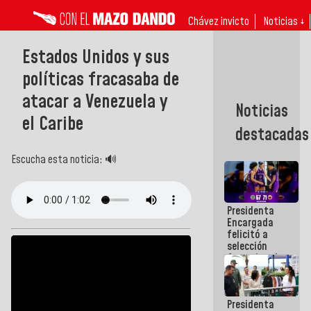
Chávez invicto
Noticias ↓
Estados Unidos y sus
políticas fracasaba de
atacar a Venezuela y
Noticias
el Caribe
destacadas
Escucha esta noticia: 🔊
Presidenta
Encargada
felicitó a
selección
femenina de
baloncesto
por su
clasificación
Presidenta
a la