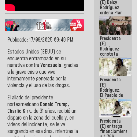
(E) Delcy
AmeriCup
Rodríguez
2027
ordena Plan
maestro de
desarrollo
logístico y
turístico
Presidenta
para La
Publicado: 17/09/2025 09:49 PM
(E)
Guaira
Rodríguez
Estados Unidos (EEUU) se
constata
encuentra entrampado en su
obras de
rehabilitación
narrativa contra
Venezuela
, gracias
de Escuela
a la grave crisis que vive
Militar de
internamente generada por la
Presidenta
Mamo en La
(E)
Guaira
violencia y el uso de las drogas.
Rodríguez:
El Pueblo de
El aliado del presidente
La Guaira
norteamericano
Donald Trump,
siempre
Charlie Kirk
, de 31 años, recibió un
estará
acompañada
disparo en la zona del cuello y, en
Presidenta
por el
videos del incidente, se le ve
(E) entrega
Gobierno
sangrando en esa área, mientras la
financiamientos
Nacional
a 1.766