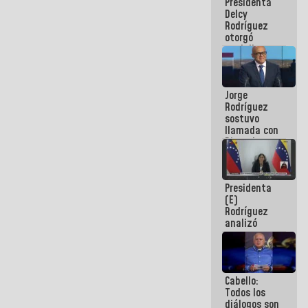
Presidenta
abordar
Delcy
planes de
Rodríguez
acción
otorgó
medalla
"Héroe de
Venezuela"
a servidores
Jorge
públicos
Rodríguez
sostuvo
llamada con
Dinorah
Figuera y
acuerdan
primer
Presidenta
encuentro
(E)
presencial
Rodríguez
para el
analizó
diálogo
junto a
gobernadores
planes de
recuperación
Cabello:
del Sistema
Todos los
Eléctrico
diálogos son
Nacional