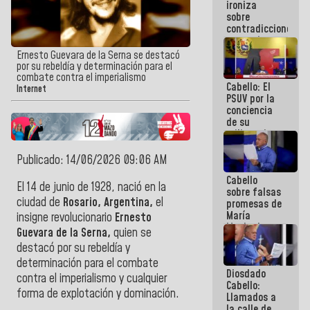
ironiza
la semana
sobre
que viene
contradicciones
hay
y mentiras
programa
de María
Ernesto Guevara de la Serna se destacó
Machado:
por su rebeldía y determinación para el
¡Créanle!
combate contra el imperialismo
Cabello: El
Internet
PSUV por la
conciencia
de su
militancia
es la
organización
Publicado: 14/06/2026 09:06 AM
política más
Cabello
sólida de
El 14 de junio de 1928, nació en la
sobre falsas
Venezuela
ciudad de
Rosario, Argentina,
el
promesas de
María
insigne revolucionario
Ernesto
Machado:
Guevara de la Serna,
quien se
¿Quién le
destacó por su rebeldía y
puede creer?
¿Y la gente
determinación para el combate
Diosdado
que ella iba
contra el imperialismo y cualquier
Cabello:
a salvar en
forma de explotación y dominación.
Llamados a
La Guaira?
la calle de