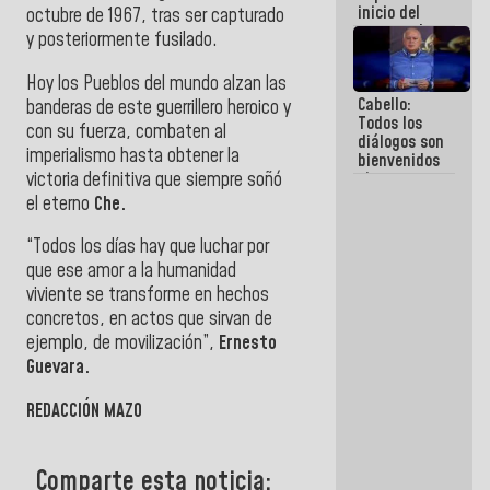
inicio del
octubre de 1967, tras ser capturado
proceso de
y posteriormente fusilado.
demolición
de
Hoy los Pueblos del mundo alzan las
edificaciones
Cabello:
declaradas
banderas de este guerrillero heroico y
Todos los
en riesgo en
con su fuerza, combaten al
diálogos son
La Guaira
imperialismo hasta obtener la
bienvenidos
(+Fotos)
victoria definitiva que siempre soñó
siempre que
estén en el
el eterno
Che.
marco de la
Constitución
“Todos los días hay que luchar por
de la
que ese amor a la humanidad
República
viviente se transforme en hechos
concretos, en actos que sirvan de
ejemplo, de movilización”,
Ernesto
Guevara.
REDACCIÓN MAZO
Comparte esta noticia: