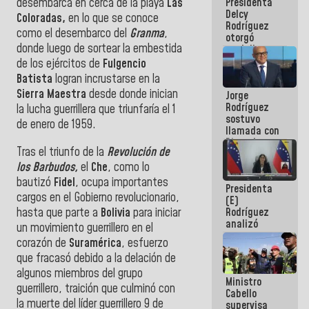
Presidenta
desembarca en cerca de la playa
Las
abordar
Delcy
planes de
Coloradas,
en lo que se conoce
Rodríguez
acción
como el desembarco del
Granma
,
otorgó
donde luego de sortear la embestida
medalla
"Héroe de
de los ejércitos de
Fulgencio
Venezuela"
Batista
logran incrustarse en la
a servidores
Sierra Maestra
desde donde inician
Jorge
públicos
Rodríguez
la lucha guerrillera que triunfaría el 1
sostuvo
de enero de 1959.
llamada con
Dinorah
Tras el triunfo de la
Revolución de
Figuera y
acuerdan
los Barbudos,
el
Che
, como lo
primer
bautizó
Fidel
, ocupa importantes
Presidenta
encuentro
cargos en el Gobierno revolucionario,
(E)
presencial
hasta que parte a
Bolivia
para iniciar
Rodríguez
para el
analizó
diálogo
un movimiento guerrillero en el
junto a
corazón de
Suramérica
, esfuerzo
gobernadores
que fracasó debido a la delación de
planes de
recuperación
algunos miembros del grupo
Ministro
del Sistema
guerrillero, traición que culminó con
Cabello
Eléctrico
la muerte del líder guerrillero 9 de
supervisa
Nacional