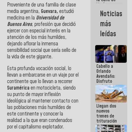
Proveniente de una familia de clase
María
Machado se
media argentina,
Guevara,
estudió
Noticias
estrellaron
medicina en la
Universidad de
de frente
más
Buenos Aires
, profesión que decidió
contra el
Pueblo
ejercer con especial interés en la
leídas
atención de los más humildes,
dejando aflorar la inmensa
sensibilidad social que sería sello de
la vida de este gigante.
Cabello a
Esta profunda vocación social, lo
Orlando
llevan a embarcarse en un viaje por el
Avendaño:
continente que lo llevan a recorrer
Disfruto
cada vez
Suramérica
en motocicleta, siendo
que escribes
su punto de mayor inflexión
porque lo
ideológica al mantener contacto con
que haces
Llegan dos
es
las poblaciones más humildes de
nuevos
embarrarla
este continente y conocer la
trenes de
realidad a la que eran condenados
trituración
para
por el capitalismo explotador.
optimizar