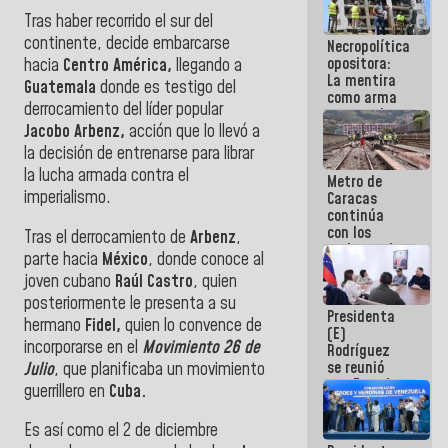
manejo de
Tras haber recorrido el sur del
escombros
continente, decide embarcarse
Necropolítica
en La Guaira
opositora:
hacia
Centro América,
llegando a
La mentira
Guatemala
donde es testigo del
como arma
derrocamiento del líder popular
contra el
Jacobo Arbenz,
acción que lo llevó a
Pueblo
la decisión de entrenarse para librar
la lucha armada contra el
Metro de
imperialismo.
Caracas
continúa
con los
Tras el derrocamiento de
Arbenz
,
trabajos de
parte hacia
México
, donde conoce al
mantenimiento
joven cubano
Raúl Castro
, quien
e inspección
en la Línea 2
posteriormente le presenta a su
Presidenta
hermano
Fidel,
quien lo convence de
(E)
incorporarse en el
Movimiento 26 de
Rodríguez
se reunió
Julio
, que planificaba un movimiento
con Estado
guerrillero en
Cuba.
Mayor
Eléctrico
Es así como el 2 de diciembre
para