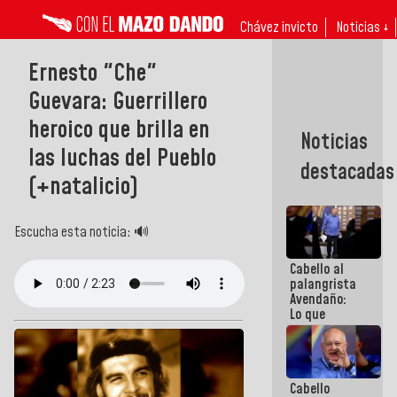
Chávez invicto
Noticias ↓
Ernesto "Che"
Guevara: Guerrillero
heroico que brilla en
Noticias
las luchas del Pueblo
destacadas
(+natalicio)
Escucha esta noticia: 🔊
Cabello al
palangrista
Avendaño:
Lo que
vayas a
escribir
hazlo hoy
por que no
Cabello
sabemos si