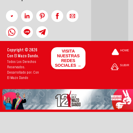
Copyright © 2026
VISITA
HOME
Con El Mazo Dando.
NUESTRAS
REDES
Todos Los Derechos
SOCIALES →
SUBIR
Reservados.
Desarrollado por: Con
El Mazo Dando