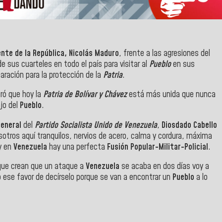
nte de la República, Nicolás Maduro
, frente a las agresiones del
e sus cuarteles en todo el país para visitar al
Pueblo
en sus
aración para la protección de la
Patria
.
ró que hoy la
Patria de Bolívar y Chávez
está más unida que nunca
ajo del
Pueblo
.
general
del
Partido Socialista Unido de Venezuela
,
Diosdado Cabello
otros aquí tranquilos, nervios de acero, calma y cordura, máxima
oy en
Venezuela
hay una perfecta
Fusión Popular-Militar-Policial
.
 que crean que un ataque a
Venezuela
se acaba en dos días voy a
o ese favor de decírselo porque se van a encontrar un
Pueblo
a lo