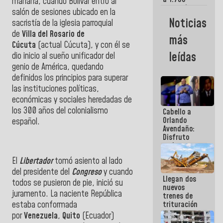
mañana, cuando Bolívar entró al
comerciantes
salón de sesiones ubicado en la
y
Noticias
sacristía de la iglesia parroquial
emprendedores
afectados
de
Villa del Rosario de
más
por
Cúcuta
(actual Cúcuta), y con él se
terremotos
leídas
dio inicio al sueño unificador del
genio de América, quedando
definidos los principios para superar
las instituciones políticas,
económicas y sociales heredadas de
los 300 años del colonialismo
Cabello a
Orlando
español.
Avendaño:
Disfruto
cada vez
que escribes
El
Libertador
tomó asiento al lado
porque lo
que haces
del presidente del
Congreso
y cuando
Llegan dos
es
todos se pusieron de pie, inició su
nuevos
embarrarla
juramento. La naciente República
trenes de
estaba conformada
trituración
para
por
Venezuela
,
Quito
(Ecuador)
optimizar