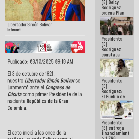
(E) Delcy
AmeriCup
Rodríguez
2027
ordena Plan
maestro de
desarrollo
Libertador Simón Bolívar
logístico y
Internet
turístico
Presidenta
para La
(E)
Guaira
Rodríguez
constata
obras de
Publicado: 03/10/2025 08:19 AM
rehabilitación
de Escuela
El 3 de octubre de 1821,
Militar de
nuestro
Libertador Simón Bolívar
se
Presidenta
Mamo en La
(E)
Guaira
juramentó ante el
Congreso de
Rodríguez:
Cúcuta
como primer Presidente de la
El Pueblo de
naciente
República de la Gran
La Guaira
siempre
Colombia
.
estará
acompañada
Presidenta
por el
(E) entrega
Gobierno
El acto inició a las once de la
financiamientos
Nacional
a 1.766