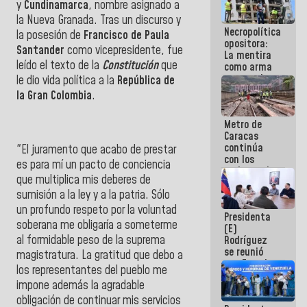
y
Cundinamarca
, nombre asignado a
manejo de
la Nueva Granada. Tras un discurso y
escombros
Necropolítica
en La Guaira
la posesión de
Francisco de Paula
opositora:
Santander
como vicepresidente, fue
La mentira
leído el texto de la
Constitución
que
como arma
contra el
le dio vida política a la
República de
Pueblo
la Gran Colombia
.
Metro de
Caracas
continúa
"El juramento que acabo de prestar
con los
es para mí un pacto de conciencia
trabajos de
que multiplica mis deberes de
mantenimiento
sumisión a la ley y a la patria. Sólo
e inspección
en la Línea 2
un profundo respeto por la voluntad
Presidenta
soberana me obligaría a someterme
(E)
al formidable peso de la suprema
Rodríguez
se reunió
magistratura. La gratitud que debo a
con Estado
los representantes del pueblo me
Mayor
impone además la agradable
Eléctrico
para
obligación de continuar mis servicios