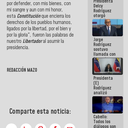
Presidenta
abordar
por defender, con mis bienes, con
Delcy
planes de
mi sangre y aun con mi honor,
Rodríguez
acción
otorgó
esta
Constitución
que encierra los
medalla
derechos de los pueblos humanos,
"Héroe de
ligados por la libertad, por el bien y
Venezuela"
por la gloria", fueron las palabras de
a servidores
Jorge
públicos
nuestro
Libertador
al asumir la
Rodríguez
presidencia.
sostuvo
llamada con
Dinorah
Figuera y
acuerdan
REDACCIÓN MAZO
primer
Presidenta
encuentro
(E)
presencial
Rodríguez
para el
analizó
diálogo
junto a
gobernadores
planes de
Comparte esta noticia:
recuperación
Cabello:
del Sistema
Todos los
Eléctrico
diálogos son
Nacional