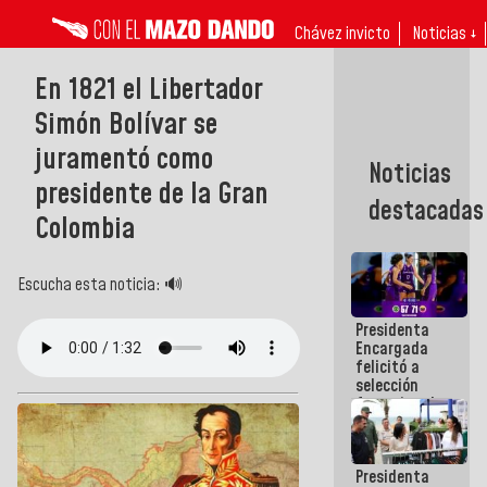
Chávez invicto
Noticias ↓
En 1821 el Libertador
Simón Bolívar se
juramentó como
Noticias
presidente de la Gran
destacadas
Colombia
Escucha esta noticia: 🔊
Presidenta
Encargada
felicitó a
selección
femenina de
baloncesto
por su
clasificación
Presidenta
a la