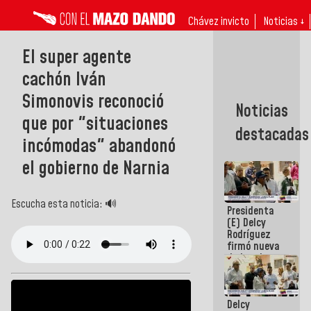
Chávez invicto
Noticias ↓
El super agente
cachón Iván
Simonovis reconoció
Noticias
que por "situaciones
destacadas
incómodas" abandonó
el gobierno de Narnia
Escucha esta noticia: 🔊
Presidenta
(E) Delcy
Rodríguez
firmó nueva
de Ley de
Arrendamiento
aprobada
por la AN
Delcy