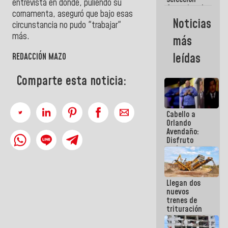
entrevista en donde, puliendo su
femenina de
cornamenta, aseguró que bajo esas
baloncesto
Noticias
circunstancia no pudo "trabajar"
por su
clasificación
más.
más
a la
AmeriCup
leídas
REDACCIÓN MAZO
2027
Comparte esta noticia:
Cabello a
Orlando
Avendaño:
Disfruto
cada vez
que escribes
porque lo
que haces
Llegan dos
es
nuevos
embarrarla
trenes de
trituración
para
optimizar