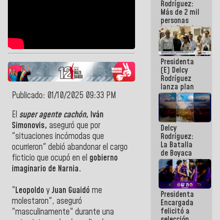
Rodríguez:
Más de 2 mil
personas
beneficiadas
con planes
para
atención de
Presidenta
emergencia
(E) Delcy
sísmica en
Rodríguez
la última
lanza plan
semana
Publicado: 01/10/2025 09:33 PM
crediticio
con subsidio
a Juntas de
El
super agente cachón
, Iván
Condominio
Simonovis,
aseguró que por
Delcy
"situaciones incómodas que
Rodríguez:
La Batalla
ocurrieron" debió abandonar el cargo
de Boyaca
ficticio que ocupó en el
gobierno
representa
imaginario de Narnia.
un capítulo
decisivo en
la gesta
"
Leopoldo
y
Juan Guaidó
me
Presidenta
emancipadora
molestaron", aseguró
Encargada
de nuestra
felicitó a
América
"masculinamente" durante una
selección