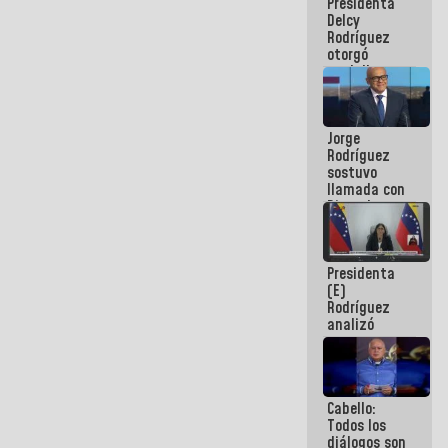
Presidenta
abordar
Delcy
planes de
Rodríguez
acción
otorgó
medalla
"Héroe de
Venezuela"
a servidores
Jorge
públicos
Rodríguez
sostuvo
llamada con
Dinorah
Figuera y
acuerdan
primer
Presidenta
encuentro
(E)
presencial
Rodríguez
para el
analizó
diálogo
junto a
gobernadores
planes de
recuperación
Cabello:
del Sistema
Todos los
Eléctrico
diálogos son
Nacional