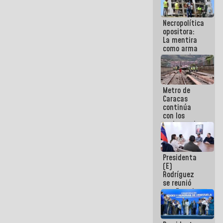
manejo de
escombros
Necropolítica
en La Guaira
opositora:
La mentira
como arma
contra el
Pueblo
Metro de
Caracas
continúa
con los
trabajos de
mantenimiento
e inspección
en la Línea 2
Presidenta
(E)
Rodríguez
se reunió
con Estado
Mayor
Eléctrico
para