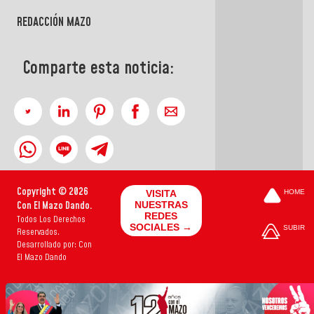
REDACCIÓN MAZO
Comparte esta noticia:
Copyright © 2026
VISITA
HOME
Con El Mazo Dando.
NUESTRAS
REDES
Todos Los Derechos
SOCIALES →
SUBIR
Reservados.
Desarrollado por: Con
El Mazo Dando