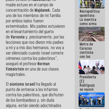
manejo de
madre estuvo en el campo de
escombros
concentración de
Majdanek
.
Cada
Necropolítica
en La Guaira
opositora:
uno de los miembros de mi familia
La mentira
por ambos lados fueron
como arma
exterminados. Mis padres estuvieron
contra el
en el levantamiento del gueto
Pueblo
de
Varsovia
y, precisamente, por las
lecciones que nos dieron mis padres
Metro de
a mí y a mis dos hermanos, no voy a
Caracas
continúa
ser silenciado cuando Israel comete
con los
crímenes contra los palestinos”,
trabajos de
aseguró el profesor
Norman
mantenimiento
e inspección
Finkelstein
en una de sus clases
en la Línea 2
magistrales.
Presidenta
(E)
El
sionismo israelí
ha llegado al
Rodríguez
punto de entrenar a los infantes
se reunió
con Estado
contra los palestinos, que disfruten
Mayor
de los bombardeos y, sin duda
Eléctrico
alguna, están siendo adoctrinados
para