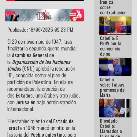
ironiza
la semana
sobre
que viene
contradicciones
hay
y mentiras
programa
de María
Machado:
Publicado: 18/06/2025 09:23 PM
¡Créanle!
Cabello: El
El 29 de noviembre de 1947, tras
PSUV por la
finalizar la segunda guerra mundial,
conciencia
de su
la
Asamblea General
de
militancia
la
Organización de las Naciones
es la
Unidas
(ONU) aprobó la resolución
organización
política más
181, conocida como el plan de
Cabello
sólida de
partición de Palestina. En ella se
sobre falsas
Venezuela
recomendaba, la creación de
promesas de
María
dos
Estados
, uno árabe y otro judío,
Machado:
con
Jerusalén
bajo administración
¿Quién le
internacional.
puede creer?
¿Y la gente
Diosdado
El establecimiento del
Estado de
que ella iba
Cabello:
a salvar en
Israel
en 1948 marcó un hito en la
Llamados a
La Guaira?
historia del
Pueblo palestino
, pero
la calle de