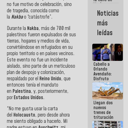
no fue motivo de celebración, sino
María
Machado se
de tragedia, conocida como
Noticias
estrellaron
la
Nakba
o “catástrofe”.
de frente
más
contra el
Durante la
Nakba
, más de 700 mil
Pueblo
leídas
palestinos fueron expulsados de sus
tierras, hogares y medios de vida,
convirtiéndose en refugiados en su
propio territorio o en países vecinos.
Este evento no fue un incidente
Cabello a
aislado, sino parte de un meticuloso
Orlando
plan de despojo y colonización,
Avendaño:
respaldado por el
Reino Unido
, que
Disfruto
cada vez
entonces tenía el mandato
que escribes
en
Palestina
, y, posteriormente,
porque lo
por
Estados Unidos
.
que haces
Llegan dos
es
nuevos
embarrarla
“No me gusta usar la carta
trenes de
del
Holocausto
, pero desde ahora
trituración
me siento obligado a hacerlo. Mi
para
optimizar
padre estuvo en
Auschwitz
,
mi