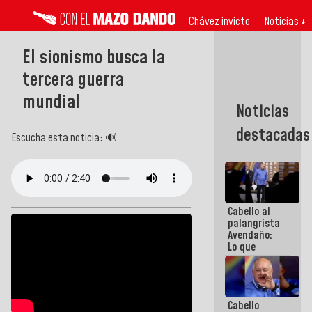
Chávez invicto
Noticias ↓
El sionismo busca la
tercera guerra
mundial
Noticias
destacadas
Escucha esta noticia: 🔊
Cabello al
palangrista
Avendaño:
Lo que
vayas a
escribir
hazlo hoy
por que no
Cabello
sabemos si