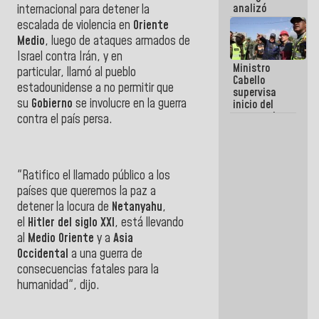
analizó
internacional para detener la
junto a
escalada de violencia en
Oriente
gobernadores
Medio
, luego de ataques armados de
planes de
Israel contra Irán, y en
recuperación
Ministro
del Sistema
particular, llamó al pueblo
Cabello
Eléctrico
estadounidense a no permitir que
supervisa
Nacional
su
Gobierno
se involucre en la guerra
inicio del
proceso de
contra el país persa.
demolición
de
edificaciones
declaradas
"Ratifico el llamado público a los
en riesgo en
La Guaira
países que queremos la paz a
(+Fotos)
detener la locura de
Netanyahu
,
el
Hitler del siglo XXI
, está llevando
al
Medio Oriente
y a
Asia
Occidental
a una guerra de
consecuencias fatales para la
humanidad", dijo.