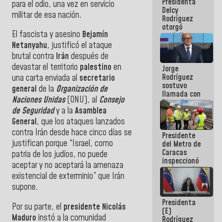
Presidenta
abordar
para el odio, una vez en servicio
Delcy
planes de
militar de esa nación.
Rodríguez
acción
otorgó
El fascista y asesino
Bejamín
medalla
"Héroe de
Netanyahu
, justificó el ataque
Venezuela"
brutal contra
Irán
después de
a servidores
devastar el territorio
palestino
en
Jorge
públicos
Rodríguez
una carta enviada al
secretario
sostuvo
general
de la
Organización de
llamada con
Naciones Unidas
(ONU), al
Consejo
Dinorah
de Seguridad
y a la
Asamblea
Figuera y
acuerdan
General
, que los ataques lanzados
primer
contra Irán desde hace cinco días se
Presidente
encuentro
justifican porque “Israel, como
del Metro de
presencial
Caracas
para el
patria de los judíos, no puede
inspeccionó
diálogo
aceptar y no aceptará la amenaza
trabajos de
existencial de exterminio” que Irán
rehabilitación
y
supone.
modernización
Presidenta
de la vía
Por su parte, el
presidente Nicolás
(E)
férrea
Maduro
instó a la comunidad
Rodríguez