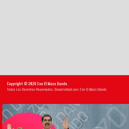
Copyright © 2026 Con El Mazo Dando.
Todos Los Derechos Reservados. Desarrollado por: Con El Mazo Dando