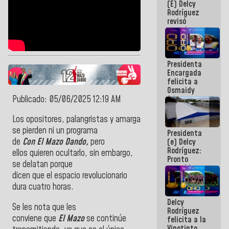
(E) Delcy
y del Caribe
Rodríguez
2026
revisó
agenda
económica y
ejecución de
fondos de
Presidenta
emergencia
Encargada
post-sismos
felicita a
Osmaidy
Publicado: 05/06/2025 12:19 AM
Arias y
Giraly
Marcano por
Los
opositores,
palangristas
y
amargados
no
hacer
se pierden ni un programa
Presidenta
historia en
de
Con
El
Mazo
Dando,
pero
(e) Delcy
los
Rodríguez:
Centroamericanos
ellos
quieren
ocultarlo, sin embargo,
Pronto
se delatan porque
restableceremos
dicen
que
el
espacio
revolucionario
las
operaciones
dura cuatro horas.
en el
Delcy
Aeropuerto
Se les nota
que
les
Rodríguez
Internacional
conviene
que
El
Mazo
se continúe
felicita a la
de
Vinotinto