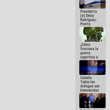
al plan de
ahorro
Presidenta
energético
(e) Delcy
Rodríguez:
Pronto
restableceremos
las
operaciones
en el
¿Cómo
Aeropuerto
funciona la
Internacional
guerra
de
cognitiva a
Maiquetía
favor de la
narrativa
hegemónica?
(1)
Cabello:
Todos los
diálogos son
bienvenidos
siempre que
estén en el
marco de la
Constitución