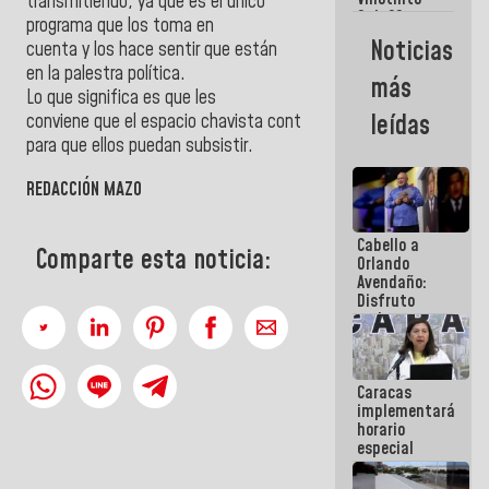
Maiquetía
transmitiendo, ya
que
es
el
único
Sub 20
programa
que
los
toma en
campeona
Noticias
cuenta
y
los
hace sentir
que
están
frente
en la palestra política.
México Sub
más
23 en los
Lo
que
significa es
que
les
Centroamericanos
leídas
conviene
que
el
espacio
chavista
continúe
para
que
ellos puedan subsistir.
REDACCIÓN MAZO
Cabello a
Comparte esta noticia:
Orlando
Avendaño:
Disfruto
cada vez
que escribes
porque lo
que haces
Caracas
es
implementará
embarrarla
horario
especial
para
adaptarse