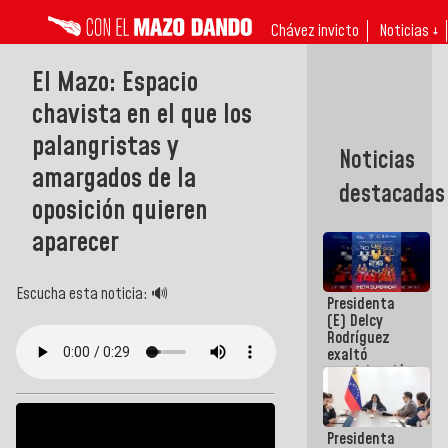
Chávez invicto
Noticias ↓
El Mazo: Espacio
chavista en el que los
palangristas y
Noticias
amargados de la
destacadas
oposición quieren
aparecer
Escucha esta noticia: 🔊
Presidenta
(E) Delcy
Rodríguez
exaltó
participación
de
Venezuela
en Juegos
Presidenta
Centroamericanos