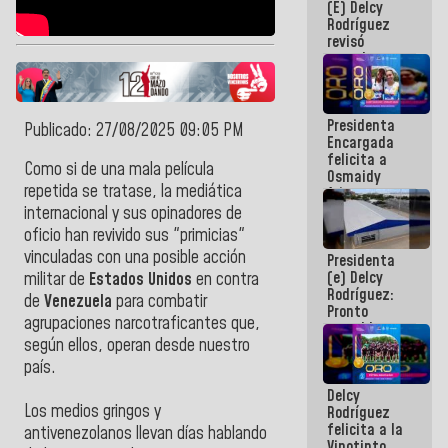
(E) Delcy
y del Caribe
Rodríguez
2026
revisó
agenda
económica y
ejecución de
fondos de
Presidenta
emergencia
Publicado: 27/08/2025 09:05 PM
Encargada
post-sismos
felicita a
Como si de una mala película
Osmaidy
repetida se tratase, la mediática
Arias y
Giraly
internacional y sus opinadores de
Marcano por
oficio han revivido sus "primicias"
hacer
vinculadas con una posible acción
Presidenta
historia en
(e) Delcy
los
militar de
Estados Unidos
en contra
Rodríguez:
Centroamericanos
de
Venezuela
para combatir
Pronto
agrupaciones narcotraficantes que,
restableceremos
según ellos, operan desde nuestro
las
operaciones
país.
en el
Delcy
Aeropuerto
Los medios gringos y
Rodríguez
Internacional
felicita a la
de
antivenezolanos llevan días hablando
Vinotinto