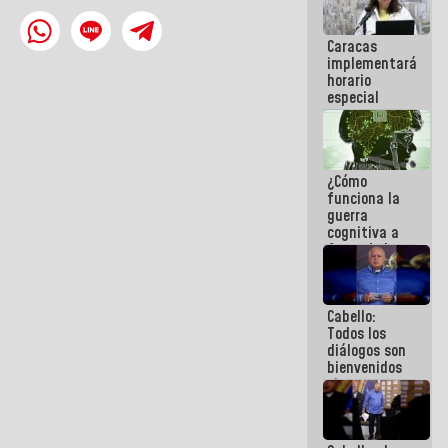
operaciones
en el
Caracas
Aeropuerto
implementará
Internacional
horario
de
especial
Maiquetía
para
adaptarse
al plan de
ahorro
¿Cómo
energético
funciona la
guerra
cognitiva a
favor de la
narrativa
hegemónica?
(1)
Cabello:
Todos los
diálogos son
bienvenidos
siempre que
estén en el
marco de la
Constitución