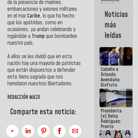
Maiquetía
de la presencia de marines,
Sub 20
embarcaciones y aviones militares
campeona
Noticias
frente
en el mar
Caribe
, lo que ha hecho
México Sub
que los apátridas, como en
más
23 en los
ocasiones, ya andan celebrando y
Centroamericanos
leídas
rogándole a
Trump
que bombardee
nuestro país.
A ellos se les olvidó que en esta
nación hay una mayoría de patriotas
Cabello a
que están dispuestos a defender
Orlando
esta tierra sagrada que nos
Avendaño:
heredaron nuestros libertadores.
Disfruto
cada vez
que escribes
REDACCIÓN MAZO
porque lo
que haces
Comparte esta noticia:
Presidenta
es
(e) Delcy
embarrarla
Rodríguez:
Pronto
restableceremos
las