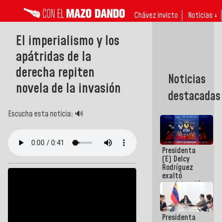
Chávez invicto
Noticias ↓
El imperialismo y los
apátridas de la
derecha repiten
Noticias
novela de la invasión
destacadas
Escucha esta noticia: 🔊
Presidenta
(E) Delcy
Rodríguez
exaltó
participación
de
Venezuela
en Juegos
Presidenta
Centroamericanos