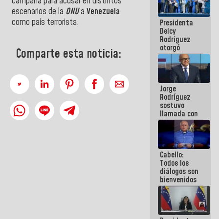
campaña para acusar en distintos
manejo de
escenarios de la
ONU
a
Venezuela
escombros
como país terrorista.
Presidenta
en La Guaira
Delcy
Rodríguez
otorgó
Comparte esta noticia:
medalla
"Héroe de
Venezuela"
a servidores
Jorge
públicos
Rodríguez
sostuvo
llamada con
Dinorah
Figuera y
acuerdan
primer
Cabello:
encuentro
Todos los
presencial
diálogos son
para el
bienvenidos
diálogo
siempre que
estén en el
marco de la
Constitución