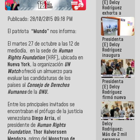
(E) Delcy
CORPOELEC
Rodríguez
exhorta a
gobernadores
Publicado: 28/10/2015 09:18 PM
y alcaldes a
edificar
El patriota
“Mundo”
nos informa:
casas para
Presidenta
abuelos
El martes 27 de octubre a las 12 de
(E) Delcy
Rodríguez
mediodía, en la sede de
Human
inaugura
Rights Foundation
(HRF)
,
ubicada en
casa de los
Nueva York
, la organización
UN
Abuelos
Watch
ofreció un almuerzo para
Primavera
en Caracas
evaluar las candidaturas de los
Presidenta
países al
Consejo de Derechos
(E) Delcy
Humanos
de la
ONU.
Rodríguez
firmó nueva
de Ley de
Entre los principales invitados se
Arrendamiento
encontraban el prófugo de la justicia
aprobada
venezolana
Diego Arria,
el
por la AN
Delcy
presidente de
Human Rights
Rodríguez:
Foundation
,
Thor
Halvorssen
Más de 2 mil
Mendoza,
primo del
Monstruo de
personas