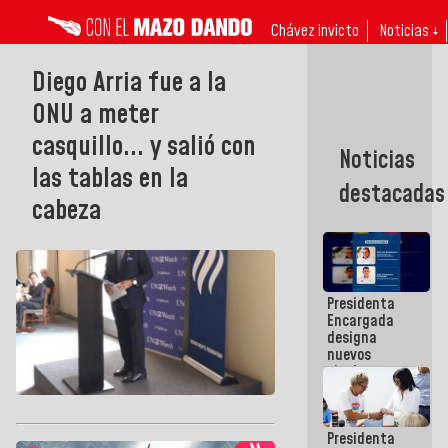
Chávez invicto
Noticias ↓
Diego Arria fue a la
ONU a meter
casquillo... y salió con
Noticias
las tablas en la
destacadas
cabeza
Presidenta
Encargada
designa
nuevos
titulares en
el
Viceministerio
de Energía
Presidenta
Eléctrica y