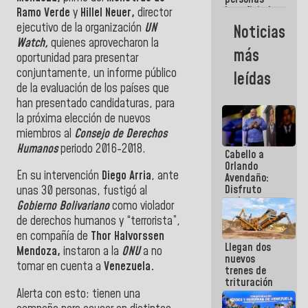
beneficiadas
Ramo Verde
y
Hillel
Neuer,
director
con planes
ejecutivo de la organización
UN
Noticias
para
Watch,
quienes aprovecharon la
atención de
más
oportunidad para presentar
emergencia
sísmica en
conjuntamente, un informe público
leídas
la última
de la evaluación de los países que
semana
han presentado candidaturas, para
la próxima elección de nuevos
miembros al
Consejo de Derechos
Humanos
periodo 2016-2018.
Cabello a
Orlando
En su intervención
Diego Arria
, ante
Avendaño:
Disfruto
unas 30 personas, fustigó al
cada vez
Gobierno Bolivariano
como violador
que escribes
de derechos humanos y “terrorista”,
porque lo
en compañía de
Thor
Halvorssen
que haces
Llegan dos
es
Mendoza,
instaron a la
ONU
a no
nuevos
embarrarla
tomar en cuenta a
Venezuela.
trenes de
trituración
Alerta con esto: tienen una
para
optimizar