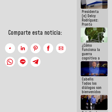
al plan de
ahorro
Presidenta
energético
(e) Delcy
Rodríguez:
Pronto
restableceremos
Comparte esta noticia:
las
operaciones
en el
¿Cómo
Aeropuerto
funciona la
Internacional
guerra
de
cognitiva a
Maiquetía
favor de la
narrativa
hegemónica?
(1)
Cabello:
Todos los
diálogos son
bienvenidos
siempre que
estén en el
marco de la
Constitución