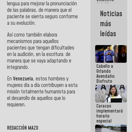
Maiquetía
lengua para mejorar la pronunciación
Sub 20
campeona
de las palabras, de manera que el
Noticias
frente
paciente se sienta seguro conforme
México Sub
más
a su evolución.
23 en los
Centroamericanos
leídas
Así como también elabora
mecanismos para aquellos
pacientes que tengan dificultades
en la audición, en la escritura de
manera que se vaya adaptando e
Cabello a
integrando.
Orlando
Avendaño:
En
Venezuela
, estos hombres y
Disfruto
mujeres día a día contribuyen a esta
cada vez
que escribes
misión totalmente humanista para
porque lo
el desarrollo de aquellos que lo
que haces
requieren.
Caracas
es
implementará
embarrarla
horario
especial
para
REDACCIÓN MAZO
adaptarse