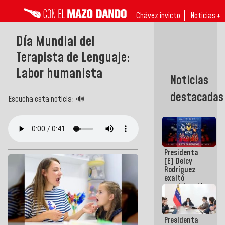
Chávez invicto
Noticias ↓
Día Mundial del
Terapista de Lenguaje:
Labor humanista
Noticias
destacadas
Escucha esta noticia: 🔊
Presidenta
(E) Delcy
Rodríguez
exaltó
participación
de
Venezuela
en Juegos
Presidenta
Centroamericanos