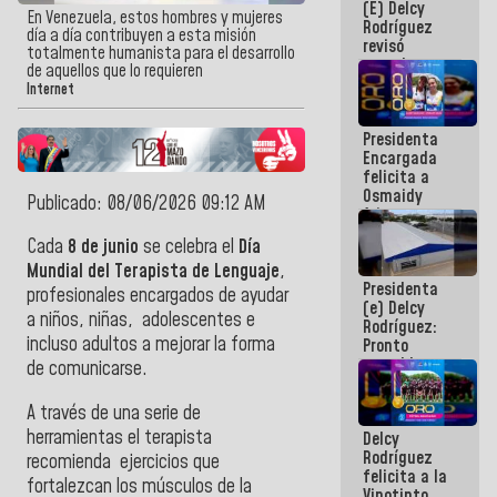
(E) Delcy
y del Caribe
En Venezuela, estos hombres y mujeres
Rodríguez
2026
día a día contribuyen a esta misión
revisó
totalmente humanista para el desarrollo
agenda
de aquellos que lo requieren
económica y
Internet
ejecución de
fondos de
Presidenta
emergencia
Encargada
post-sismos
felicita a
Osmaidy
Publicado: 08/06/2026 09:12 AM
Arias y
Giraly
Cada
8 de junio
se celebra el
Día
Marcano por
Mundial del Terapista de Lenguaje
,
hacer
Presidenta
historia en
profesionales encargados de ayudar
(e) Delcy
los
a niños, niñas, adolescentes e
Rodríguez:
Centroamericanos
incluso adultos a mejorar la forma
Pronto
restableceremos
de comunicarse.
las
operaciones
A través de una serie de
en el
herramientas el terapista
Delcy
Aeropuerto
Rodríguez
Internacional
recomienda ejercicios que
felicita a la
de
fortalezcan los músculos de la
Vinotinto