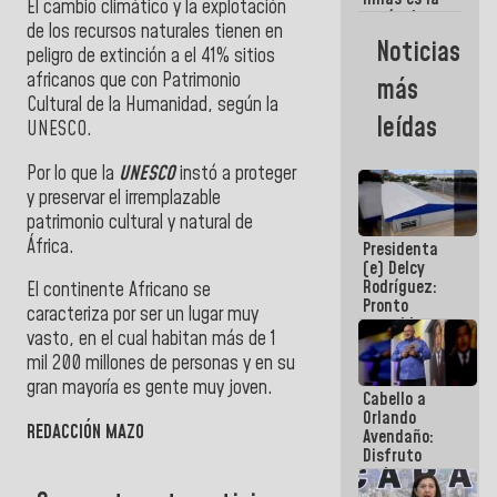
vamos a
El cambio climático y la explotación
razón de ser
ganar!
de los recursos naturales tienen en
del Gobierno
Noticias
peligro de extinción a el 41% sitios
Nacional
africanos que con Patrimonio
más
Cultural de la Humanidad, según la
leídas
UNESCO.
Por lo que la
UNESCO
instó a proteger
y preservar el irremplazable
patrimonio cultural y natural de
África.
Presidenta
(e) Delcy
Rodríguez:
El continente Africano se
Pronto
caracteriza por ser un lugar muy
restableceremos
vasto, en el cual habitan más de 1
las
operaciones
mil 200 millones de personas y en su
en el
gran mayoría es gente muy joven.
Cabello a
Aeropuerto
Orlando
Internacional
REDACCIÓN MAZO
Avendaño:
de
Disfruto
Maiquetía
cada vez
que escribes