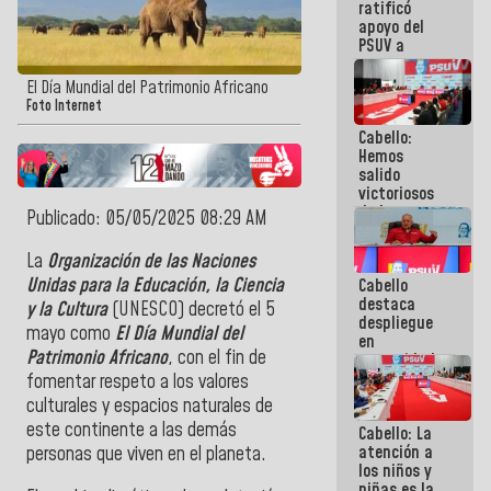
ratificó
nuestra
apoyo del
palabra
PSUV a
representantes
del Gobierno
El Día Mundial del Patrimonio Africano
para el
Foto Internet
diálogo: ¡Un
Cabello:
extraordinario
Hemos
equipo
salido
político!
victoriosos
de la guerra
Publicado: 05/05/2025 08:29 AM
mediática
contra
La
Organización de las Naciones
Venezuela
Unidas para la Educación, la Ciencia
Cabello
destaca
y la Cultura
(UNESCO) decretó el 5
despliegue
mayo como
El Día Mundial del
en
Patrimonio Africano
, con el fin de
comunidades
ante
fomentar respeto a los valores
contingencia
culturales y espacios naturales de
eléctrica:
este continente a las demás
Cabello: La
¡Esta
atención a
batalla
personas que viven en el planeta.
los niños y
también la
niñas es la