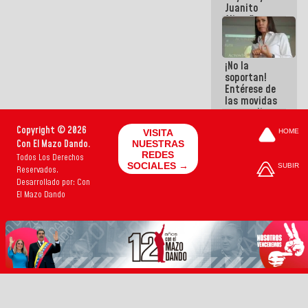
Juanito
Alimaña son
harina del
mismo
costal
¡No la
soportan!
Entérese de
las movidas
que realizan
antiguos
Copyright © 2026
VISITA
HOME
cómplices
Con El Mazo Dando.
NUESTRAS
de La Sayo
REDES
Todos Los Derechos
para
SOCIALES →
SUBIR
Reservados.
sacudírsela
Desarrollado por: Con
El Mazo Dando