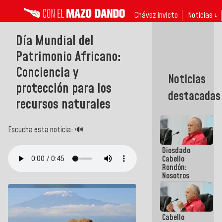
Chávez invicto
Noticias ↓
Día Mundial del
Patrimonio Africano:
Conciencia y
Noticias
protección para los
destacadas
recursos naturales
Escucha esta noticia: 🔊
Diosdado
Cabello
Rondón:
Nosotros
vamos al
diálogo con
el
compromiso
Cabello
de cumplir