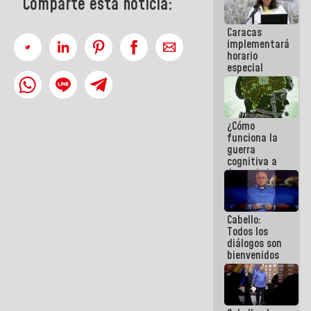
Comparte esta noticia:
porque lo
que haces
Caracas
es
implementará
embarrarla
horario
especial
para
adaptarse
al plan de
ahorro
¿Cómo
energético
funciona la
guerra
cognitiva a
favor de la
narrativa
hegemónica?
(1)
Cabello:
Todos los
diálogos son
bienvenidos
siempre que
estén en el
marco de la
Constitución